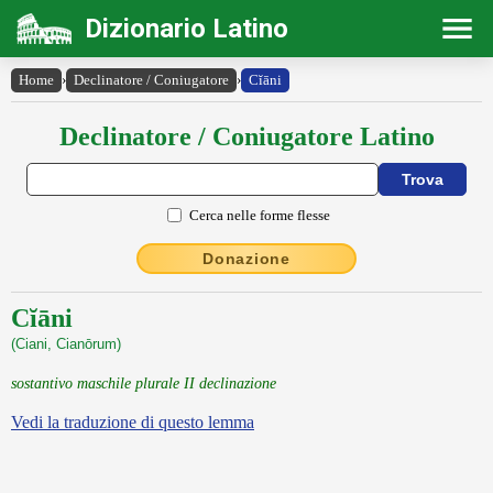
Dizionario Latino
Home
›
Declinatore / Coniugatore
›
Cĭāni
Declinatore / Coniugatore Latino
Cerca nelle forme flesse
Donazione
Cĭāni
(Ciani, Cianōrum)
sostantivo maschile plurale II declinazione
Vedi la traduzione di questo lemma