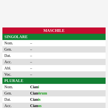
MASCHILE
SINGOLARE
Nom.
–
Gen.
–
Dat.
–
Acc.
–
Abl.
–
Voc.
–
PLURALE
Nom.
Cian
i
Gen.
Cian
ōrum
Dat.
Cian
is
Acc.
Cian
os