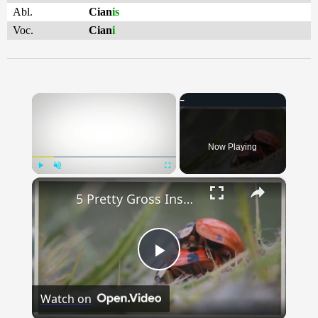
Abl.
Cian
is
Voc.
Cian
i
×
Now Playing
×
Play
Unmute
Fullscreen
5 Pretty Gross Insect Facts
Play
Watch on
Video