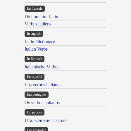
En français
Dictionnaire Latin
Verbes italiens
In english
Latin Dictionary
Italian Verbs
In Deutsch
Italienische Verben
En español
Los verbos italianos
Em portugues
Os verbos italianos
По русски
Итальянские глаголы
Στα ελληνικά