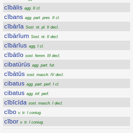
cĭbālis
agg. II cl.
cĭbans
agg. part. pres. II cl.
cĭbārĭa
Sost. nt. pl. II decl.
cĭbārĭum
Sost. nt. II decl.
cĭbārĭus
agg. I cl.
cĭbātĭo
sost. femm. III decl.
cibatūrūs
agg. part. fut.
cĭbātŭs
sost. masch. IV decl.
cibatus
agg. part. perf. I cl.
cibatus
agg. inf. perf.
cĭbĭcīda
sost. masch. I decl.
cĭbo
v. tr. I coniug.
cĭbor
v. tr. I coniug.