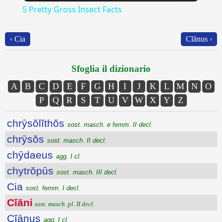
5 Pretty Gross Insect Facts
‹ Cia
Cĭānus ›
Sfoglia il dizionario
A
B
C
D
E
F
G
H
I
J
K
L
M
N
O
P
Q
R
S
T
U
V
W
X
Y
Z
chrȳsŏlĭthŏs
sost. masch. e femm. II decl.
chrȳsŏs
sost. masch. II decl.
chȳdaeus
agg. I cl.
chytrŏpūs
sost. masch. III decl.
Cia
sost. femm. I decl.
Cĭāni
sost. masch. pl. II decl.
Cĭānus
agg. I cl.