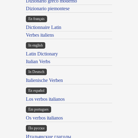
Dizionario greco moderno
Dizionario piemontese
En français
Dictionnaire Latin
Verbes italiens
In english
Latin Dictionary
Italian Verbs
In Deutsch
Italienische Verben
En español
Los verbos italianos
Em portugues
Os verbos italianos
По русски
Итальянские глаголы