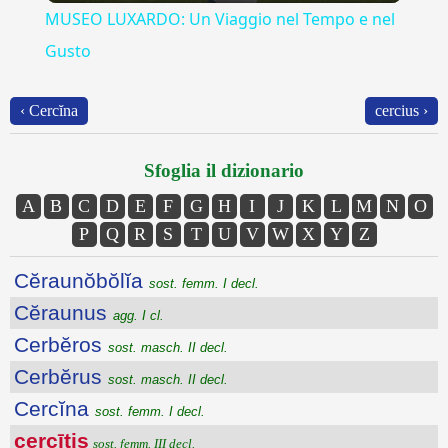
MUSEO LUXARDO: Un Viaggio nel Tempo e nel
Gusto
‹ Cercĭna
cercius ›
Sfoglia il dizionario
A
B
C
D
E
F
G
H
I
J
K
L
M
N
O
P
Q
R
S
T
U
V
W
X
Y
Z
Cĕraunŏbŏlĭa
sost. femm. I decl.
Cĕraunus
agg. I cl.
Cerbĕros
sost. masch. II decl.
Cerbĕrus
sost. masch. II decl.
Cercĭna
sost. femm. I decl.
cercītis
sost. femm. III decl.