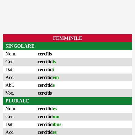
FEMMINILE
SINGOLARE
Nom.
cercītis
Gen.
cercitid
is
Dat.
cercitid
i
Acc.
cercitid
em
Abl.
cercitid
e
Voc.
cercītis
PLURALE
Nom.
cercitid
es
Gen.
cercitid
um
Dat.
cercitid
ĭbus
Acc.
cercitid
es