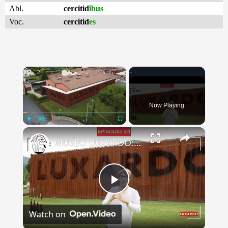
Abl.
cercitid
ĭbus
Voc.
cercitid
es
×
Now Playing
×
Play
Unmute
Fullscreen
MUSEO LUXARDO: Un Viaggio nel Tempo e nel Gusto
Play
Watch on
Video