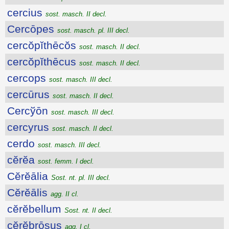
cercius
sost. masch. II decl.
Cercōpes
sost. masch. pl. III decl.
cercŏpĭthēcŏs
sost. masch. II decl.
cercŏpĭthēcus
sost. masch. II decl.
cercops
sost. masch. III decl.
cercūrus
sost. masch. II decl.
Cercўōn
sost. masch. III decl.
cercyrus
sost. masch. II decl.
cerdo
sost. masch. III decl.
cĕrĕa
sost. femm. I decl.
Cĕrĕālia
Sost. nt. pl. III decl.
Cĕrĕālis
agg. II cl.
cĕrĕbellum
Sost. nt. II decl.
cĕrĕbrōsus
agg. I cl.