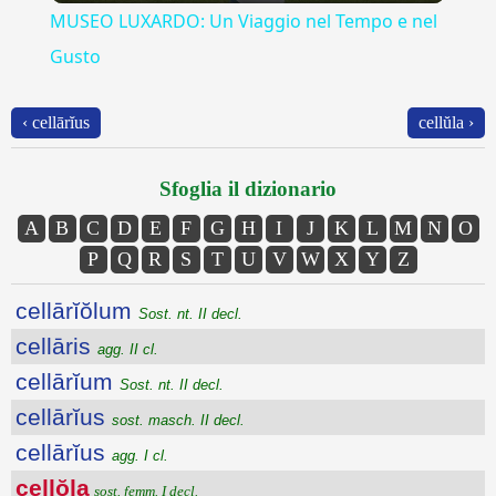
MUSEO LUXARDO: Un Viaggio nel Tempo e nel
Gusto
‹ cellārĭus
cellŭla ›
Sfoglia il dizionario
A
B
C
D
E
F
G
H
I
J
K
L
M
N
O
P
Q
R
S
T
U
V
W
X
Y
Z
cellārĭŏlum
Sost. nt. II decl.
cellāris
agg. II cl.
cellārĭum
Sost. nt. II decl.
cellārĭus
sost. masch. II decl.
cellārĭus
agg. I cl.
cellŏla
sost. femm. I decl.