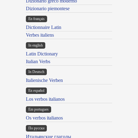
Dizionario greco moderno
Dizionario piemontese
En français
Dictionnaire Latin
Verbes italiens
In english
Latin Dictionary
Italian Verbs
In Deutsch
Italienische Verben
En español
Los verbos italianos
Em portugues
Os verbos italianos
По русски
Итальянские глаголы