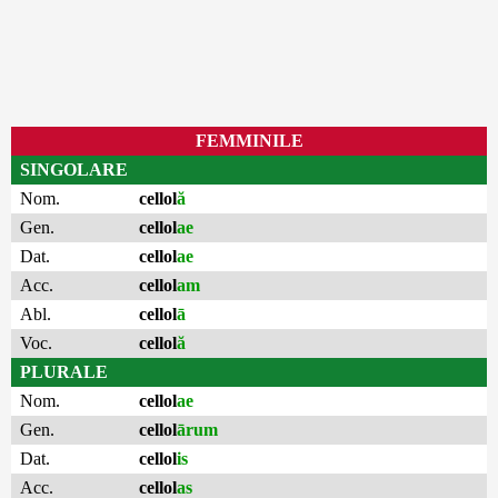
FEMMINILE
SINGOLARE
Nom.
cellol
ă
Gen.
cellol
ae
Dat.
cellol
ae
Acc.
cellol
am
Abl.
cellol
ā
Voc.
cellol
ă
PLURALE
Nom.
cellol
ae
Gen.
cellol
ārum
Dat.
cellol
is
Acc.
cellol
as