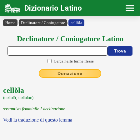
Dizionario Latino
Home
›
Declinatore / Coniugatore
›
cellŏla
Declinatore / Coniugatore Latino
Cerca nelle forme flesse
Donazione
cellŏla
(cellolă, cellolae)
sostantivo femminile I declinazione
Vedi la traduzione di questo lemma