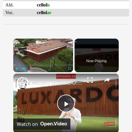
Abl.
cellol
is
Voc.
cellol
ae
×
Now Playing
×
Play
Unmute
Fullscreen
MUSEO LUXARDO: Un Viaggio nel Tempo e nel Gusto
Play
Watch on
Video