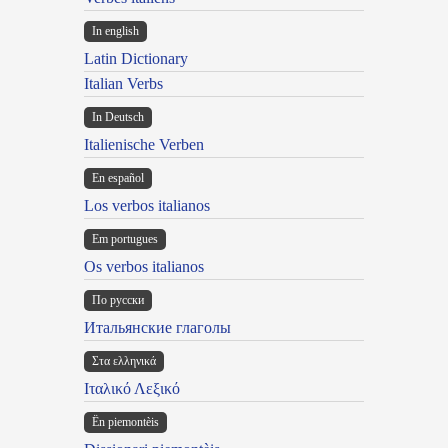
In english
Latin Dictionary
Italian Verbs
In Deutsch
Italienische Verben
En español
Los verbos italianos
Em portugues
Os verbos italianos
По русски
Итальянские глаголы
Στα ελληνικά
Ιταλικό Λεξικό
Ën piemontèis