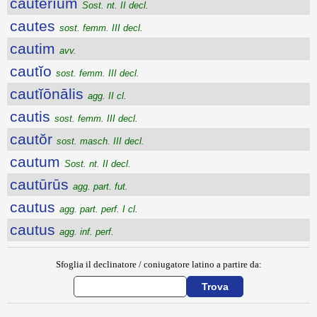
cautērĭum
Sost. nt. II decl.
cautes
sost. femm. III decl.
cautim
avv.
cautĭo
sost. femm. III decl.
cautĭōnālis
agg. II cl.
cautis
sost. femm. III decl.
cautŏr
sost. masch. III decl.
cautum
Sost. nt. II decl.
cautūrūs
agg. part. fut.
cautus
agg. part. perf. I cl.
cautus
agg. inf. perf.
Sfoglia il declinatore / coniugatore latino a partire da: