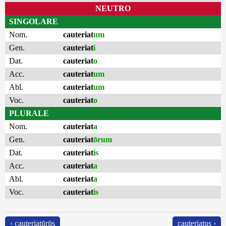
NEUTRO
SINGOLARE
Nom.
cauteriat
um
Gen.
cauteriat
i
Dat.
cauteriat
o
Acc.
cauteriat
um
Abl.
cauteriat
um
Voc.
cauteriat
o
PLURALE
Nom.
cauteriat
a
Gen.
cauteriat
ōrum
Dat.
cauteriat
is
Acc.
cauteriat
a
Abl.
cauteriat
a
Voc.
cauteriat
is
‹ cauteriatūrūs
cauteriatus ›