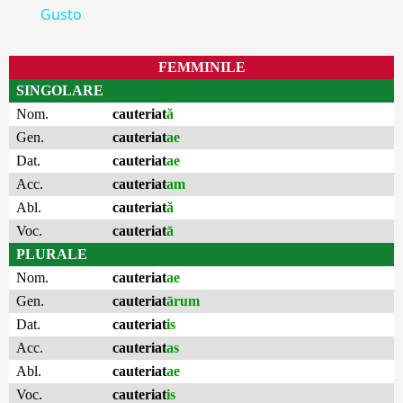
Gusto
FEMMINILE
SINGOLARE
Nom.
cauteriat
ă
Gen.
cauteriat
ae
Dat.
cauteriat
ae
Acc.
cauteriat
am
Abl.
cauteriat
ă
Voc.
cauteriat
ā
PLURALE
Nom.
cauteriat
ae
Gen.
cauteriat
ārum
Dat.
cauteriat
is
Acc.
cauteriat
as
Abl.
cauteriat
ae
Voc.
cauteriat
is