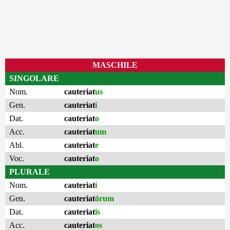
MASCHILE
SINGOLARE
Nom.
cauteriat
us
Gen.
cauteriat
i
Dat.
cauteriat
o
Acc.
cauteriat
um
Abl.
cauteriat
e
Voc.
cauteriat
o
PLURALE
Nom.
cauteriat
i
Gen.
cauteriat
ōrum
Dat.
cauteriat
is
Acc.
cauteriat
os