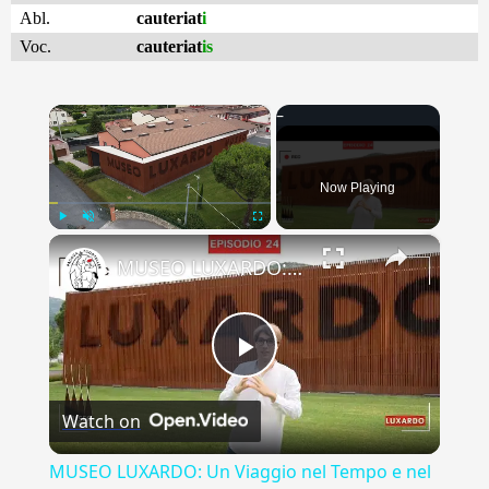
Abl.
cauteriat
i
Voc.
cauteriat
is
×
Now Playing
×
Play
Unmute
Fullscreen
MUSEO LUXARDO: Un Viaggio nel Tempo e nel Gusto
Play
Watch on
Video
MUSEO LUXARDO: Un Viaggio nel Tempo e nel