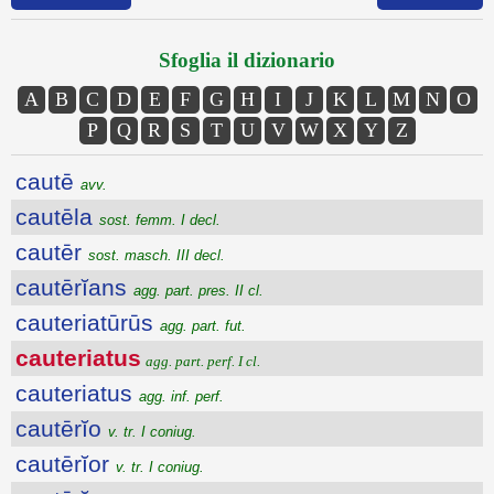
Sfoglia il dizionario
A
B
C
D
E
F
G
H
I
J
K
L
M
N
O
P
Q
R
S
T
U
V
W
X
Y
Z
cautē
avv.
cautēla
sost. femm. I decl.
cautēr
sost. masch. III decl.
cautērĭans
agg. part. pres. II cl.
cauteriatūrūs
agg. part. fut.
cauteriatus
agg. part. perf. I cl.
cauteriatus
agg. inf. perf.
cautērĭo
v. tr. I coniug.
cautērĭor
v. tr. I coniug.