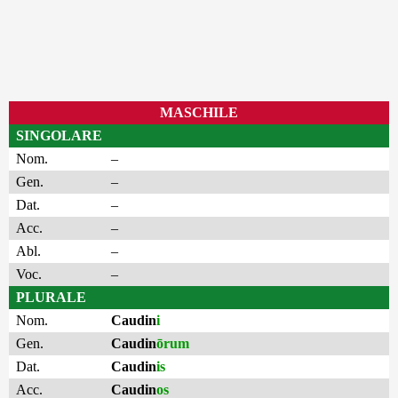
MASCHILE
SINGOLARE
Nom.
–
Gen.
–
Dat.
–
Acc.
–
Abl.
–
Voc.
–
PLURALE
Nom.
Caudin
i
Gen.
Caudin
ōrum
Dat.
Caudin
is
Acc.
Caudin
os