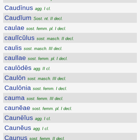
Caudīnus
agg. I cl.
Caudĭum
Sost. nt. II decl.
caulae
sost. femm. pl. I decl.
caulĭcŭlus
sost. masch. II decl.
caulis
sost. masch. III decl.
caullae
sost. femm. pl. I decl.
caulōdēs
agg. II cl.
Caulōn
sost. masch. III decl.
Caulōnia
sost. femm. I decl.
cauma
sost. femm. III decl.
caunĕae
sost. femm. pl. I decl.
Caunēĭus
agg. I cl.
Caunĕus
agg. I cl.
Caunus
sost. femm. II decl.