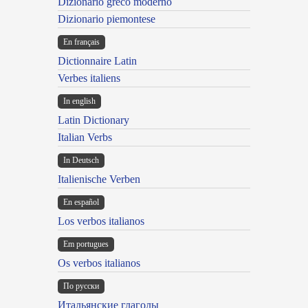
Dizionario greco moderno
Dizionario piemontese
En français
Dictionnaire Latin
Verbes italiens
In english
Latin Dictionary
Italian Verbs
In Deutsch
Italienische Verben
En español
Los verbos italianos
Em portugues
Os verbos italianos
По русски
Итальянские глаголы