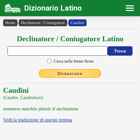
Dizionario Latino
Home
›
Declinatore / Coniugatore
›
Caudīni
Declinatore / Coniugatore Latino
Cerca nelle forme flesse
Donazione
Caudīni
(Caudini, Caudinōrum)
sostantivo maschile plurale II declinazione
Vedi la traduzione di questo lemma