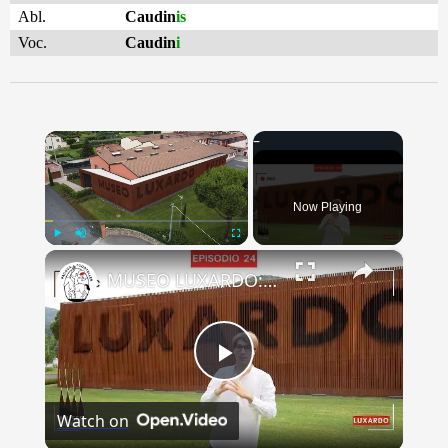
Abl.
Caudin
is
Voc.
Caudin
i
×
Now Playing
×
Play
Unmute
Fullscreen
MUSEO LUXARDO: Un Viaggio nel Tempo e nel Gusto
Play
Watch on
Video