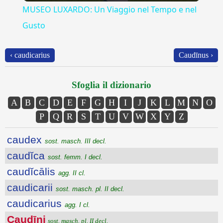
MUSEO LUXARDO: Un Viaggio nel Tempo e nel
Gusto
‹ caudicarius
Caudīnus ›
Sfoglia il dizionario
A
B
C
D
E
F
G
H
I
J
K
L
M
N
O
P
Q
R
S
T
U
V
W
X
Y
Z
caudex
sost. masch. III decl.
caudĭca
sost. femm. I decl.
caudĭcālis
agg. II cl.
caudicarii
sost. masch. pl. II decl.
caudicarius
agg. I cl.
Caudīni
sost. masch. pl. II decl.