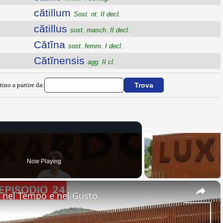
cătillum
Sost. nt. II decl.
cătillus
sost. masch. II decl.
Cătĭna
sost. femm. I decl.
Cătĭnensis
agg. II cl.
tino a partire da:
Now Playing
×
nel Tempo e nel Gusto