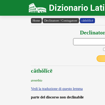
Dizionario Lat
Home
›
Declinatore / Coniugatore
›
căthŏlĭcē
Declinator
căthŏlĭcē
avverbio
Vedi la traduzione di questo lemma
parte del discorso non declinabile