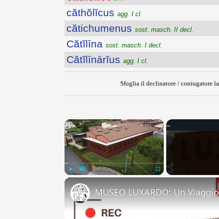
căthŏlĭcus
agg. I cl.
cătichumenus
sost. masch. II decl.
Cătĭlīna
sost. masch. I decl.
Cătĭlīnārĭus
agg. I cl.
Sfoglia il declinatore / coniugatore la
×
Play
Unmute
Fullscreen
MUSEO LUXARDO: Un Viaggio 