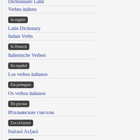
Dictionnaire Latin
Verbes italiens
In english
Latin Dictionary
Italian Verbs
In Deutsch
Italienische Verben
En español
Los verbos italianos
Em portugues
Os verbos italianos
По русски
Итальянские глаголы
Στα ελληνικά
Ιταλικό Λεξικό