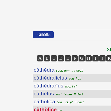
‹ căthŏlĭca
Sf
A
B
C
D
E
F
G
H
I
J
K
căthĕdra
sost. femm. I decl.
căthĕdrālĭcĭus
agg. I cl.
căthĕdrārĭus
agg. I cl.
căthĕtus
sost. femm. II decl.
căthŏlĭca
Sost. nt. pl. II decl.
căthŏlĭcē
avv.