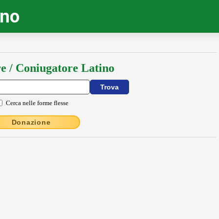
ino
e / Coniugatore Latino
Cerca nelle forme flesse
Donazione