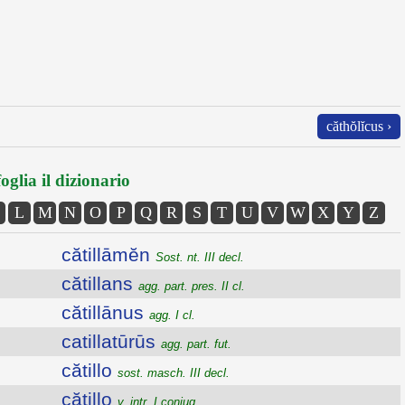
căthŏlĭcus ›
oglia il dizionario
L
M
N
O
P
Q
R
S
T
U
V
W
X
Y
Z
cătillāmĕn
Sost. nt. III decl.
cătillans
agg. part. pres. II cl.
cătillānus
agg. I cl.
catillatūrūs
agg. part. fut.
cătillo
sost. masch. III decl.
cătillo
v. intr. I coniug.