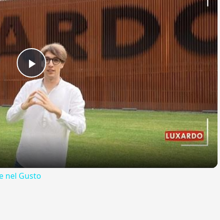
Play
Video
 nel Gusto