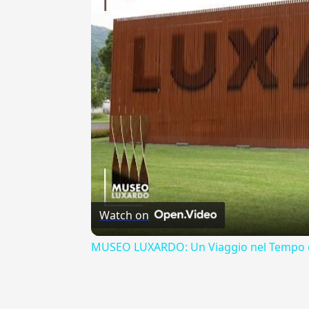
Watch on
MUSEO LUXARDO: Un Viaggio nel Tempo e
{{ID:CATHOLICE100}}
---CACHE---