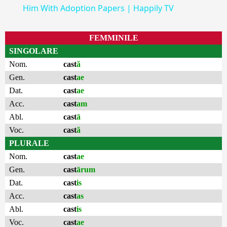
Him With Adoption Papers | Happily TV
FEMMINILE
SINGOLARE
Nom.
cast
ă
Gen.
cast
ae
Dat.
cast
ae
Acc.
cast
am
Abl.
cast
ā
Voc.
cast
ă
PLURALE
Nom.
cast
ae
Gen.
cast
ārum
Dat.
cast
is
Acc.
cast
as
Abl.
cast
is
Voc.
cast
ae