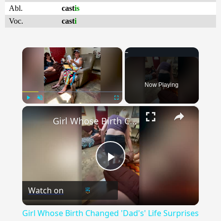
Abl.
cast
is
Voc.
cast
i
×
Now Playing
×
Play
Unmute
Fullscreen
Girl Whose Birth Changed 'Dad's' Life Surprises Him With Adoption Papers | Happily TV
Play
Watch on
Video
Girl Whose Birth Changed 'Dad's' Life Surprises