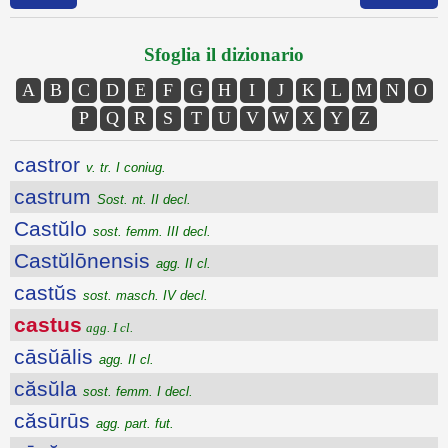
Sfoglia il dizionario
A
B
C
D
E
F
G
H
I
J
K
L
M
N
O
P
Q
R
S
T
U
V
W
X
Y
Z
castror
v. tr. I coniug.
castrum
Sost. nt. II decl.
Castŭlo
sost. femm. III decl.
Castŭlōnensis
agg. II cl.
castŭs
sost. masch. IV decl.
castus
agg. I cl.
cāsŭālis
agg. II cl.
căsŭla
sost. femm. I decl.
căsūrūs
agg. part. fut.