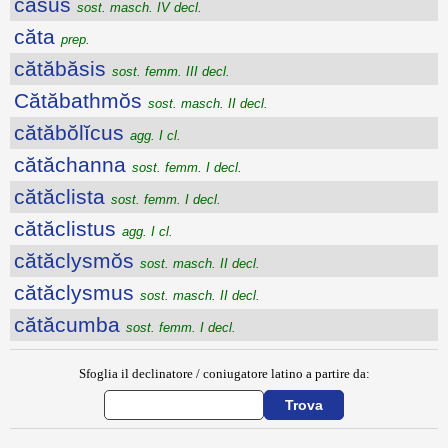
cāsŭs
sost. masch. IV decl.
căta
prep.
cătăbăsis
sost. femm. III decl.
Cătăbathmŏs
sost. masch. II decl.
cătăbŏlĭcus
agg. I cl.
cătăchanna
sost. femm. I decl.
cătăclista
sost. femm. I decl.
cătăclistus
agg. I cl.
cătăclysmŏs
sost. masch. II decl.
cătăclysmus
sost. masch. II decl.
cătăcumba
sost. femm. I decl.
Sfoglia il declinatore / coniugatore latino a partire da: