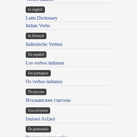
In english
Latin Dictionary
Italian Verbs
In Deutsch
Italienische Verben
En español
Los verbos italianos
Em portugues
Os verbos italianos
По русски
Итальянские глаголы
Στα ελληνικά
Ιταλικό Λεξικό
Ën piemontèis