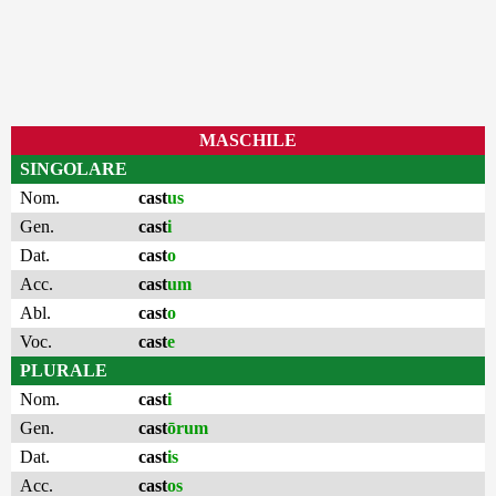
MASCHILE
SINGOLARE
Nom.
cast
us
Gen.
cast
i
Dat.
cast
o
Acc.
cast
um
Abl.
cast
o
Voc.
cast
e
PLURALE
Nom.
cast
i
Gen.
cast
ōrum
Dat.
cast
is
Acc.
cast
os