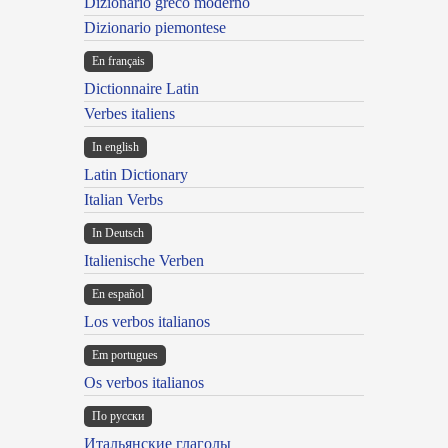
Dizionario greco moderno
Dizionario piemontese
En français
Dictionnaire Latin
Verbes italiens
In english
Latin Dictionary
Italian Verbs
In Deutsch
Italienische Verben
En español
Los verbos italianos
Em portugues
Os verbos italianos
По русски
Итальянские глаголы