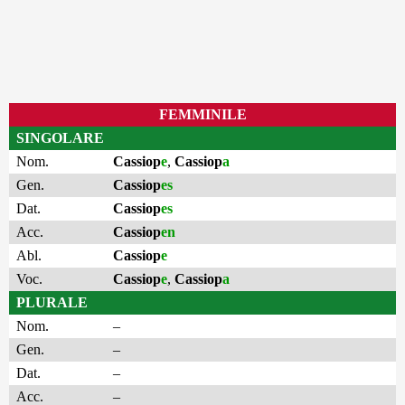
FEMMINILE
SINGOLARE
Nom.
Cassiop
e
,
Cassiop
a
Gen.
Cassiop
es
Dat.
Cassiop
es
Acc.
Cassiop
en
Abl.
Cassiop
e
Voc.
Cassiop
e
,
Cassiop
a
PLURALE
Nom.
–
Gen.
–
Dat.
–
Acc.
–