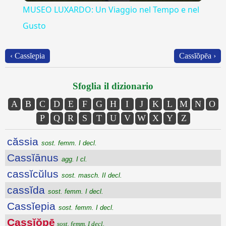
MUSEO LUXARDO: Un Viaggio nel Tempo e nel
Gusto
‹ Cassĭepia
Cassĭŏpēa ›
Sfoglia il dizionario
A
B
C
D
E
F
G
H
I
J
K
L
M
N
O
P
Q
R
S
T
U
V
W
X
Y
Z
căssia
sost. femm. I decl.
Cassĭānus
agg. I cl.
cassĭcŭlus
sost. masch. II decl.
cassĭda
sost. femm. I decl.
Cassĭepia
sost. femm. I decl.
Cassĭŏpē
sost. femm. I decl.