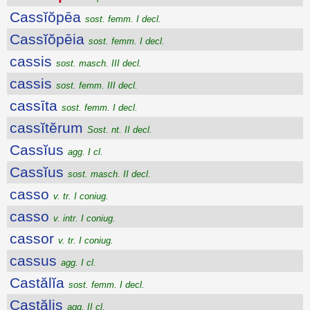
Cassĭŏpēa
sost. femm. I decl.
Cassĭŏpēia
sost. femm. I decl.
cassis
sost. masch. III decl.
cassis
sost. femm. III decl.
cassīta
sost. femm. I decl.
cassĭtĕrum
Sost. nt. II decl.
Cassĭus
agg. I cl.
Cassĭus
sost. masch. II decl.
casso
v. tr. I coniug.
casso
v. intr. I coniug.
cassor
v. tr. I coniug.
cassus
agg. I cl.
Castălĭa
sost. femm. I decl.
Castălis
agg. II cl.