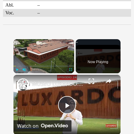
Abl.
–
Voc.
–
×
Now Playing
×
Play
Unmute
Fullscreen
MUSEO LUXARDO: Un Viaggio nel Tempo e nel Gusto
Play
Watch on
Video