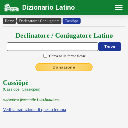
Dizionario Latino
Home
›
Declinatore / Coniugatore
›
Cassĭŏpē
Declinatore / Coniugatore Latino
Cerca nelle forme flesse
Donazione
Cassĭŏpē
(Cassiope, Cassiopes)
sostantivo femminile I declinazione
Vedi la traduzione di questo lemma