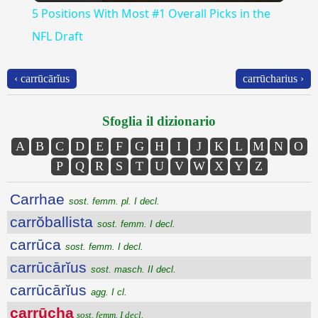
5 Positions With Most #1 Overall Picks in the
NFL Draft
‹ carrūcārĭus
carrūcharius ›
Sfoglia il dizionario
A
B
C
D
E
F
G
H
I
J
K
L
M
N
O
P
Q
R
S
T
U
V
W
X
Y
Z
Carrhae
sost. femm. pl. I decl.
carrŏballista
sost. femm. I decl.
carrūca
sost. femm. I decl.
carrūcārĭus
sost. masch. II decl.
carrūcārĭus
agg. I cl.
carrūcha
sost. femm. I decl.