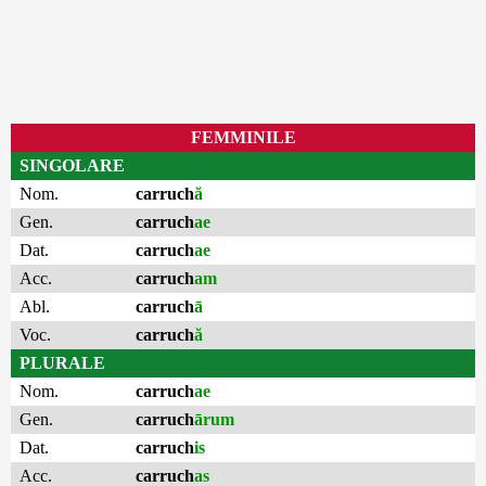
FEMMINILE
SINGOLARE
Nom.
carruch
ă
Gen.
carruch
ae
Dat.
carruch
ae
Acc.
carruch
am
Abl.
carruch
ā
Voc.
carruch
ă
PLURALE
Nom.
carruch
ae
Gen.
carruch
ārum
Dat.
carruch
is
Acc.
carruch
as