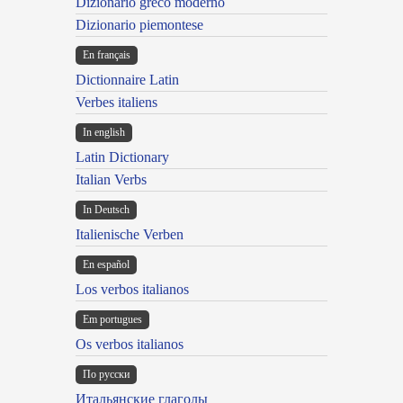
Dizionario greco moderno
Dizionario piemontese
En français
Dictionnaire Latin
Verbes italiens
In english
Latin Dictionary
Italian Verbs
In Deutsch
Italienische Verben
En español
Los verbos italianos
Em portugues
Os verbos italianos
По русски
Итальянские глаголы