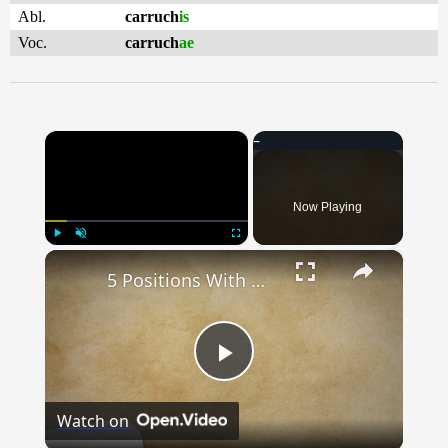
Abl.
carruch
is
Voc.
carruch
ae
×
Now Playing
×
Play
Unmute
Fullscreen
5 Positions With Most #1 Overall Picks in the NFL Draft
Play
Watch on
Video