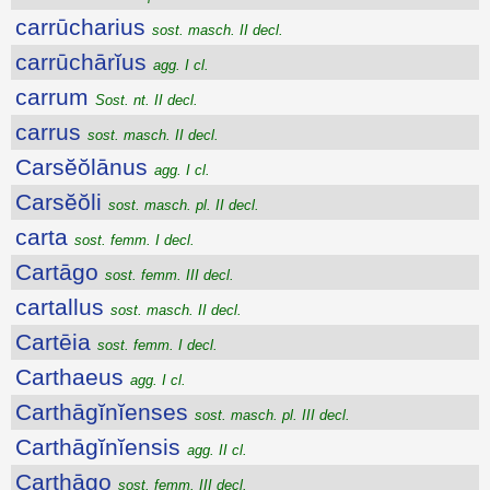
carrūcharius
sost. masch. II decl.
carrūchārĭus
agg. I cl.
carrum
Sost. nt. II decl.
carrus
sost. masch. II decl.
Carsĕŏlānus
agg. I cl.
Carsĕŏli
sost. masch. pl. II decl.
carta
sost. femm. I decl.
Cartāgo
sost. femm. III decl.
cartallus
sost. masch. II decl.
Cartēia
sost. femm. I decl.
Carthaeus
agg. I cl.
Carthāgĭnĭenses
sost. masch. pl. III decl.
Carthāgĭnĭensis
agg. II cl.
Carthāgo
sost. femm. III decl.