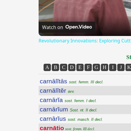
Watch on
Revolutionary Innovations: Exploring Cu
Sf
A
B
C
D
E
F
G
H
I
J
K
carnālĭtās
sost. femm. III decl.
carnālĭtĕr
avv.
carnārĭa
sost. femm. I decl.
carnārĭum
Sost. nt. II decl.
carnārĭus
sost. masch. II decl.
carnātio
sost. femm. III decl.