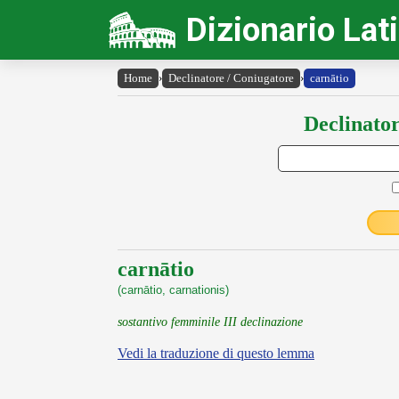
Dizionario Lat
Home
›
Declinatore / Coniugatore
›
carnātio
Declinator
carnātio
(carnātio, carnationis)
sostantivo femminile III declinazione
Vedi la traduzione di questo lemma