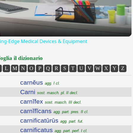
tting-Edge Medical Devices & Equipment
oglia il dizionario
L
M
N
O
P
Q
R
S
T
U
V
W
X
Y
Z
carnĕus
agg. I cl.
Carni
sost. masch. pl. II decl.
carnĭfex
sost. masch. III decl.
carnĭfĭcans
agg. part. pres. II cl.
carnificatūrūs
agg. part. fut.
carnificatus
agg. part. perf. I cl.