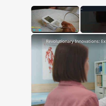
×
Play
Unmute
Fullscreen