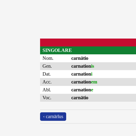
SINGOLARE
Nom.
carnātio
Gen.
carnation
is
Dat.
carnation
i
Acc.
carnation
em
Abl.
carnation
e
Voc.
carnātio
‹ carnārĭus