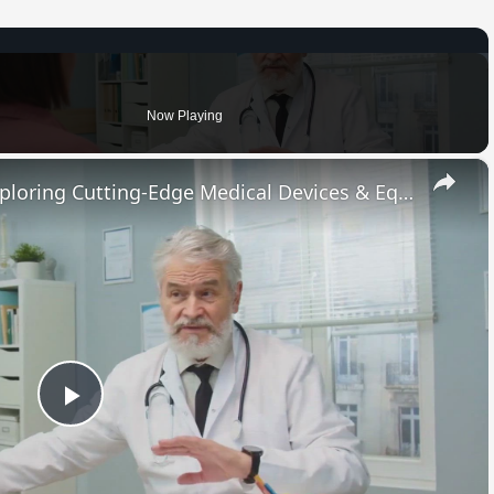
Now Playing
×
Revolutionary Innovations: Exploring Cutting-Edge Medical Devices & Equipment
Play
Video