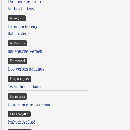
Dictionnaire Latin
Verbes italiens
In english
Latin Dictionary
Italian Verbs
In Deutsch
Italienische Verben
En español
Los verbos italianos
Em portugues
Os verbos italianos
По русски
Итальянские глаголы
Στα ελληνικά
Ιταλικό Λεξικό