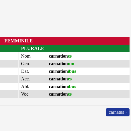
FEMMINILE
PLURALE
Nom.
carnation
es
Gen.
carnation
um
Dat.
carnation
ĭbus
Acc.
carnation
es
Abl.
carnation
ĭbus
Voc.
carnation
es
carnātus ›