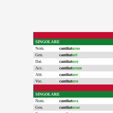
SINGOLARE
Nom.
cantitat
urus
Gen.
cantitat
uri
Dat.
cantitat
uro
Acc.
cantitat
urum
Abl.
cantitat
ure
Voc.
cantitat
uro
SINGOLARE
Nom.
cantitat
ura
Gen.
cantitat
urae