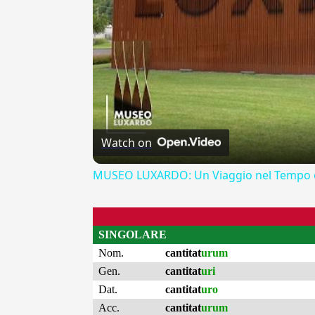
Watch on
MUSEO LUXARDO: Un Viaggio nel Tempo e
SINGOLARE
Nom.
cantitat
urum
Gen.
cantitat
uri
Dat.
cantitat
uro
Acc.
cantitat
urum