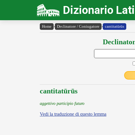
Dizionario Lat
Home
›
Declinatore / Coniugatore
›
cantitatūrūs
Declinator
cantitatūrūs
aggettivo participio futuro
Vedi la traduzione di questo lemma