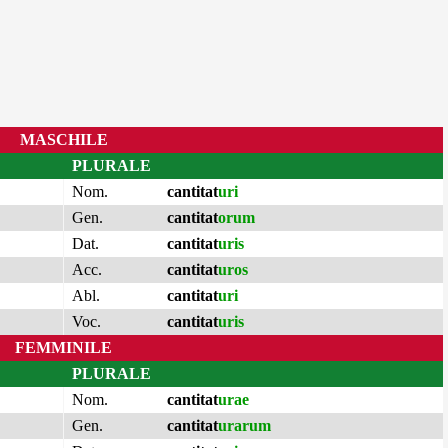
MASCHILE
PLURALE
Nom.
cantitat
uri
Gen.
cantitat
orum
Dat.
cantitat
uris
Acc.
cantitat
uros
Abl.
cantitat
uri
Voc.
cantitat
uris
FEMMINILE
PLURALE
Nom.
cantitat
urae
Gen.
cantitat
urarum