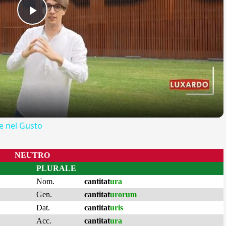
Play
Video
 nel Gusto
NEUTRO
PLURALE
Nom.
cantitat
ura
Gen.
cantitat
urorum
Dat.
cantitat
uris
Acc.
cantitat
ura