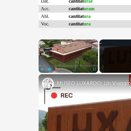
Dat.
cantitat
urae
Acc.
cantitat
uram
Abl.
cantitat
ura
Voc.
cantitat
ura
×
Play
Unmute
Fullscreen
MUSEO LUXARDO: Un Viaggio 