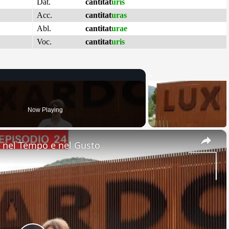
Dat.
cantitat
uris
Acc.
cantitat
uras
Abl.
cantitat
urae
Voc.
cantitat
uris
Now Playing
×
nel Tempo e nel Gusto