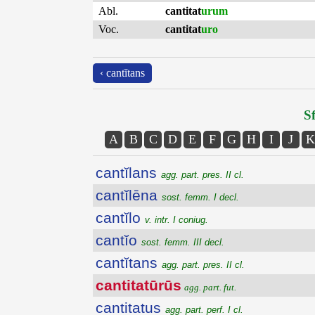
Abl.
cantitat
urum
Voc.
cantitat
uro
‹ cantĭtans
Sf
A
B
C
D
E
F
G
H
I
J
K
cantĭlans
agg. part. pres. II cl.
cantĭlēna
sost. femm. I decl.
cantĭlo
v. intr. I coniug.
cantĭo
sost. femm. III decl.
cantĭtans
agg. part. pres. II cl.
cantitatūrūs
agg. part. fut.
cantitatus
agg. part. perf. I cl.