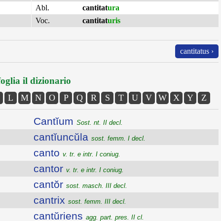
Abl.
cantitat
ura
Voc.
cantitat
uris
cantitatus ›
oglia il dizionario
L
M
N
O
P
Q
R
S
T
U
V
W
X
Y
Z
Cantĭum
Sost. nt. II decl.
cantĭuncŭla
sost. femm. I decl.
canto
v. tr. e intr. I coniug.
cantor
v. tr. e intr. I coniug.
cantŏr
sost. masch. III decl.
cantrix
sost. femm. III decl.
cantŭriens
agg. part. pres. II cl.