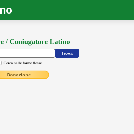
ino
e / Coniugatore Latino
Cerca nelle forme flesse
Donazione