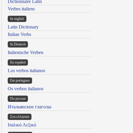
Dictionnaire Latin
Verbes italiens
In english
Latin Dictionary
Italian Verbs
In Deutsch
Italienische Verben
En español
Los verbos italianos
Em portugues
Os verbos italianos
По русски
Итальянские глаголы
Στα ελληνικά
Ιταλικό Λεξικό