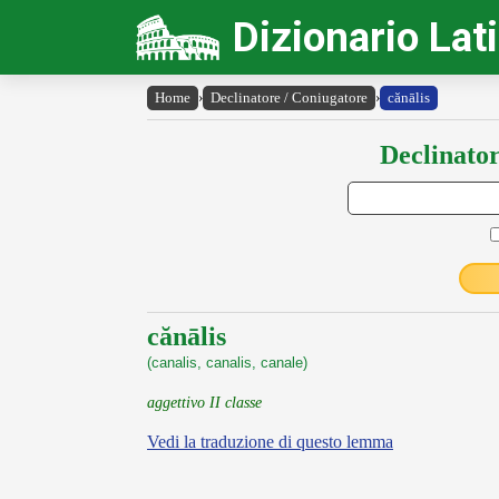
Dizionario Lat
Home
›
Declinatore / Coniugatore
›
cănālis
Declinator
cănālis
(canalis, canalis, canale)
aggettivo II classe
Vedi la traduzione di questo lemma