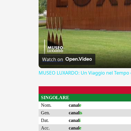
Watch on
MUSEO LUXARDO: Un Viaggio nel Tempo e
SINGOLARE
Nom.
canal
e
Gen.
canal
is
Dat.
canal
i
Acc.
canal
e