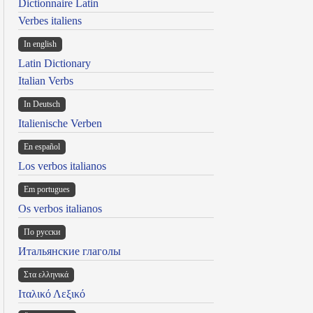
Dictionnaire Latin
Verbes italiens
In english
Latin Dictionary
Italian Verbs
In Deutsch
Italienische Verben
En español
Los verbos italianos
Em portugues
Os verbos italianos
По русски
Итальянские глаголы
Στα ελληνικά
Ιταλικό Λεξικό