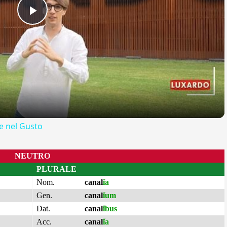
Play
Video
 nel Gusto
NEUTRO
PLURALE
Nom.
canal
ĭa
Gen.
canal
ĭum
Dat.
canal
ĭbus
Acc.
canal
ĭa