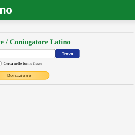
ino
e / Coniugatore Latino
Cerca nelle forme flesse
Donazione