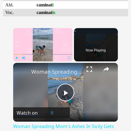
Abl.
caminat
i
Voc.
caminat
is
×
Now Playing
×
Play
Unmute
Fullscreen
Woman Spreading Mom's Ashes In Sicily Gets Surprise Proposal | Happily TV
Play
Watch on
Video
Woman Spreading Mom's Ashes In Sicily Gets