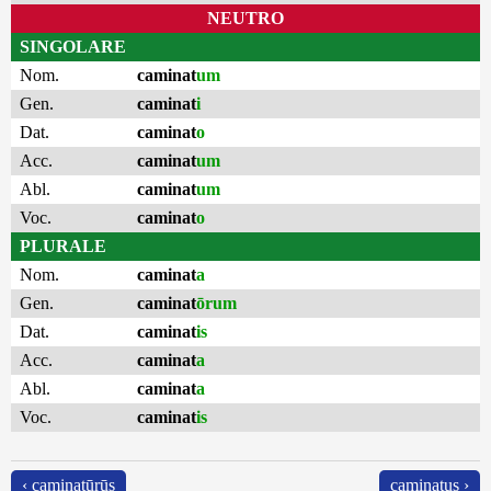
NEUTRO
SINGOLARE
Nom.
caminat
um
Gen.
caminat
i
Dat.
caminat
o
Acc.
caminat
um
Abl.
caminat
um
Voc.
caminat
o
PLURALE
Nom.
caminat
a
Gen.
caminat
ōrum
Dat.
caminat
is
Acc.
caminat
a
Abl.
caminat
a
Voc.
caminat
is
‹ caminatūrūs
caminatus ›