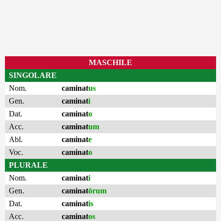
MASCHILE
SINGOLARE
Nom.
caminat
us
Gen.
caminat
i
Dat.
caminat
o
Acc.
caminat
um
Abl.
caminat
e
Voc.
caminat
o
PLURALE
Nom.
caminat
i
Gen.
caminat
ōrum
Dat.
caminat
is
Acc.
caminat
os