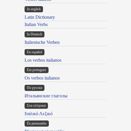
In english
Latin Dictionary
Italian Verbs
In Deutsch
Italienische Verben
En español
Los verbos italianos
Em portugues
Os verbos italianos
По русски
Итальянские глаголы
Στα ελληνικά
Ιταλικό Λεξικό
Ën piemontèis