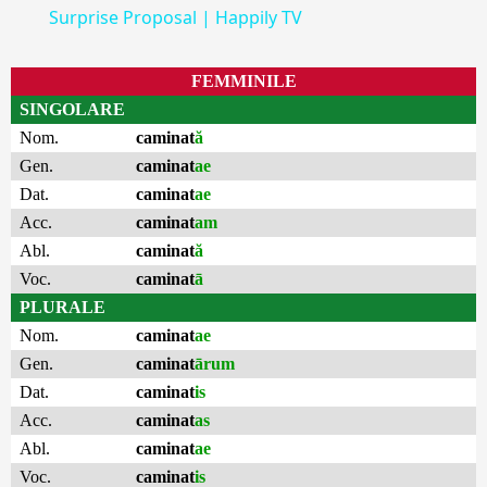
Surprise Proposal | Happily TV
FEMMINILE
SINGOLARE
Nom.
caminat
ă
Gen.
caminat
ae
Dat.
caminat
ae
Acc.
caminat
am
Abl.
caminat
ă
Voc.
caminat
ā
PLURALE
Nom.
caminat
ae
Gen.
caminat
ārum
Dat.
caminat
is
Acc.
caminat
as
Abl.
caminat
ae
Voc.
caminat
is