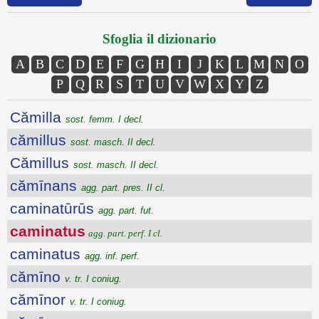
Sfoglia il dizionario
A
B
C
D
E
F
G
H
I
J
K
L
M
N
O
P
Q
R
S
T
U
V
W
X
Y
Z
Cămilla
sost. femm. I decl.
cămillus
sost. masch. II decl.
Cămillus
sost. masch. II decl.
cămīnans
agg. part. pres. II cl.
caminatūrūs
agg. part. fut.
caminatus
agg. part. perf. I cl.
caminatus
agg. inf. perf.
cămīno
v. tr. I coniug.
cămīnor
v. tr. I coniug.