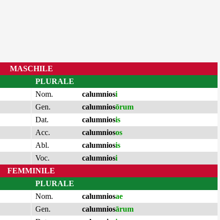
MASCHILE
PLURALE
Nom.
calumnios
i
Gen.
calumnios
ōrum
Dat.
calumnios
is
Acc.
calumnios
os
Abl.
calumnios
is
Voc.
calumnios
i
FEMMINILE
PLURALE
Nom.
calumnios
ae
Gen.
calumnios
ārum