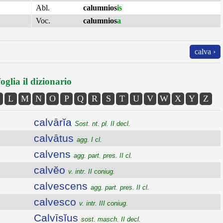
Abl.
calumnios
is
Voc.
calumnios
a
calva ›
oglia il dizionario
L
M
N
O
P
Q
R
S
T
U
V
W
X
Y
Z
calvārĭa
Sost. nt. pl. II decl.
calvātus
agg. I cl.
calvens
agg. part. pres. II cl.
calvĕo
v. intr. II coniug.
calvescens
agg. part. pres. II cl.
calvesco
v. intr. III coniug.
Calvīsĭus
sost. masch. II decl.