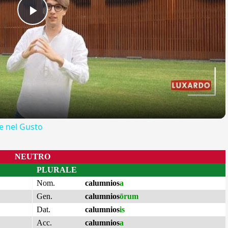
Play
Video
 nel Gusto
NEUTRO
PLURALE
Nom.
calumnios
a
Gen.
calumnios
ōrum
Dat.
calumnios
is
Acc.
calumnios
a