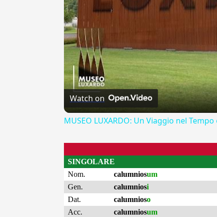
Watch on
MUSEO LUXARDO: Un Viaggio nel Tempo e
SINGOLARE
Nom.
calumnios
um
Gen.
calumnios
i
Dat.
calumnios
o
Acc.
calumnios
um