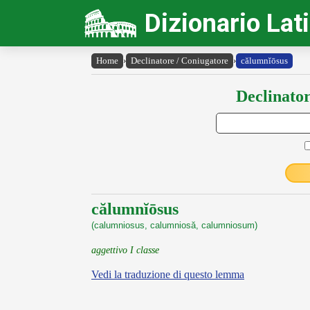
Dizionario Lat
Home
›
Declinatore / Coniugatore
›
călumnĭōsus
Declinator
călumnĭōsus
(calumniosus, calumniosă, calumniosum)
aggettivo I classe
Vedi la traduzione di questo lemma