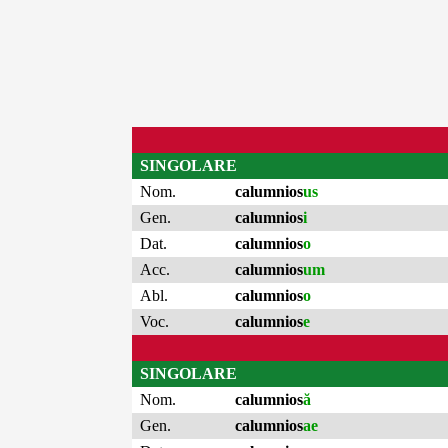
SINGOLARE
Nom.
calumnios
us
Gen.
calumnios
i
Dat.
calumnios
o
Acc.
calumnios
um
Abl.
calumnios
o
Voc.
calumnios
e
SINGOLARE
Nom.
calumnios
ă
Gen.
calumnios
ae