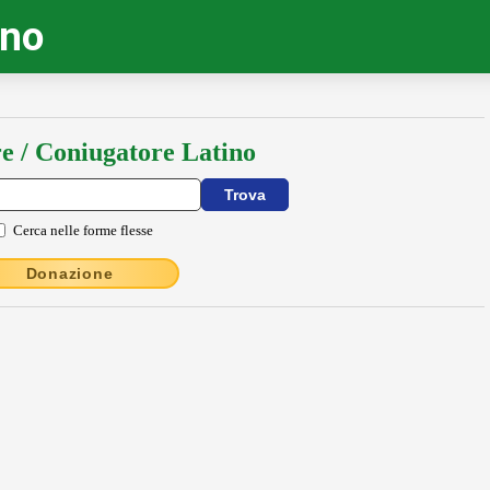
ino
e / Coniugatore Latino
Cerca nelle forme flesse
Donazione