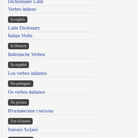
Dictionnaire Latin
Verbes italiens
In english
Latin Dictionary
Italian Verbs
In Deutsch
Italienische Verben
En español
Los verbos italianos
Em portugues
Os verbos italianos
По русски
Итальянские глаголы
Στα ελληνικά
Ιταλικό Λεξικό