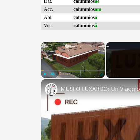
Dat.
calumnios
ae
Acc.
calumnios
am
Abl.
calumnios
ā
Voc.
calumnios
ă
×
Play
Unmute
Fullscreen
MUSEO LUXARDO: Un Viaggio 