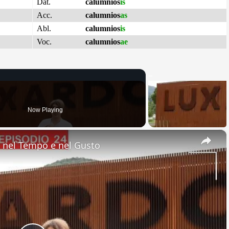
Dat.
calumnios
is
Acc.
calumnios
as
Abl.
calumnios
is
Voc.
calumnios
ae
Now Playing
×
nel Tempo e nel Gusto