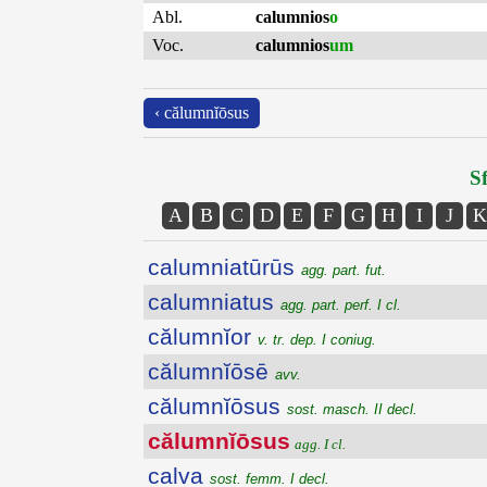
Abl.
calumnios
o
Voc.
calumnios
um
‹ călumnĭōsus
Sf
A
B
C
D
E
F
G
H
I
J
K
calumniatūrūs
agg. part. fut.
calumniatus
agg. part. perf. I cl.
călumnĭor
v. tr. dep. I coniug.
călumnĭōsē
avv.
călumnĭōsus
sost. masch. II decl.
călumnĭōsus
agg. I cl.
calva
sost. femm. I decl.