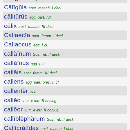
Călĭgŭla
sost. masch. I decl.
călitūrūs
agg. part. fut.
călix
sost. masch. III decl.
Callaecĭa
sost. femm. I decl.
Callaecus
agg. I cl.
callăĭnum
Sost. nt. II decl.
callăĭnus
agg. I cl.
callăis
sost. femm. III decl.
callens
agg. part. pres. II cl.
callentĕr
avv.
callĕo
v. tr. e intr. II coniug.
callĕor
v. tr. e intr. II coniug.
callĭblĕphărum
Sost. nt. II decl.
Callĭcrătĭdās
sost. masch. I decl.