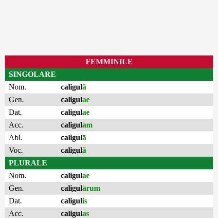
FEMMINILE
SINGOLARE
Nom.
caligul
ă
Gen.
caligul
ae
Dat.
caligul
ae
Acc.
caligul
am
Abl.
caligul
ā
Voc.
caligul
ă
PLURALE
Nom.
caligul
ae
Gen.
caligul
ārum
Dat.
caligul
is
Acc.
caligul
as