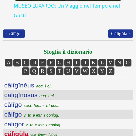
MUSEO LUXARDO: Un Viaggio nel Tempo e nel
Gusto
‹ cālīgor
Călĭgŭla ›
Sfoglia il dizionario
A
B
C
D
E
F
G
H
I
J
K
L
M
N
O
P
Q
R
S
T
U
V
W
X
Y
Z
cālīgĭnĕus
agg. I cl.
cālīgĭnōsus
agg. I cl.
cālīgo
sost. femm. III decl.
cālīgo
v. tr. e intr. I coniug.
cālīgor
v. tr. e intr. I coniug.
călĭgŭla
sost. femm. I decl.