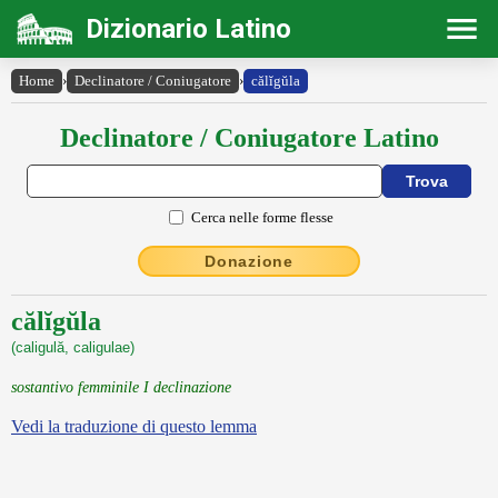
Dizionario Latino
Home
›
Declinatore / Coniugatore
›
călĭgŭla
Declinatore / Coniugatore Latino
Cerca nelle forme flesse
Donazione
călĭgŭla
(caligulă, caligulae)
sostantivo femminile I declinazione
Vedi la traduzione di questo lemma