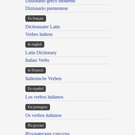
Dizionario greco moderno
Dizionario piemontese
En français
Dictionnaire Latin
Verbes italiens
In english
Latin Dictionary
Italian Verbs
In Deutsch
Italienische Verben
En español
Los verbos italianos
Em portugues
Os verbos italianos
По русски
Итальянские глаголы