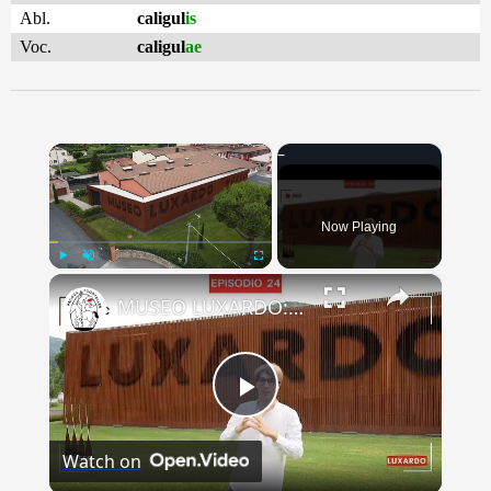
Abl.
caligul
is
Voc.
caligul
ae
×
Now Playing
×
Play
Unmute
Fullscreen
MUSEO LUXARDO: Un Viaggio nel Tempo e nel Gusto
Play
Watch on
Video