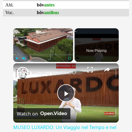
Abl.
bŏv
antes
Voc.
bŏv
antibus
×
Now Playing
×
Play
Unmute
Fullscreen
MUSEO LUXARDO: Un Viaggio nel Tempo e nel Gusto
Play
Watch on
Video
MUSEO LUXARDO: Un Viaggio nel Tempo e nel