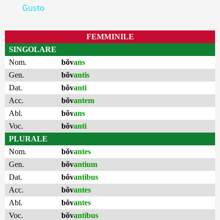
Gusto
FEMMINILE
SINGOLARE
Nom.
bŏv
ans
Gen.
bŏv
antis
Dat.
bŏv
anti
Acc.
bŏv
antem
Abl.
bŏv
ans
Voc.
bŏv
anti
PLURALE
Nom.
bŏv
antes
Gen.
bŏv
antium
Dat.
bŏv
antibus
Acc.
bŏv
antes
Abl.
bŏv
antes
Voc.
bŏv
antibus