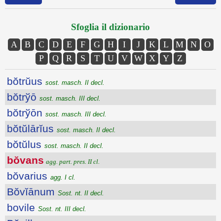
Sfoglia il dizionario
A
B
C
D
E
F
G
H
I
J
K
L
M
N
O
P
Q
R
S
T
U
V
W
X
Y
Z
bŏtrŭus
sost. masch. II decl.
bŏtrўō
sost. masch. III decl.
bŏtrўōn
sost. masch. III decl.
bŏtŭlārĭus
sost. masch. II decl.
bŏtŭlus
sost. masch. II decl.
bŏvans
agg. part. pres. II cl.
bŏvarius
agg. I cl.
Bŏvĭānum
Sost. nt. II decl.
bovile
Sost. nt. III decl.