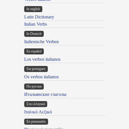
In english
Latin Dictionary
Italian Verbs
In Deutsch
Italienische Verben
En español
Los verbos italianos
Em portugues
Os verbos italianos
По русски
Итальянские глаголы
Στα ελληνικά
Ιταλικό Λεξικό
Ën piemontèis