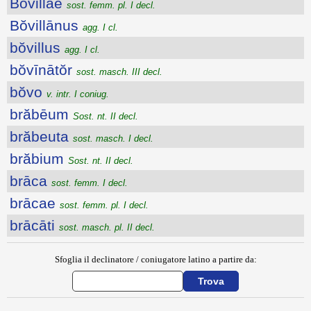
Bŏvillae
sost. femm. pl. I decl.
Bŏvillānus
agg. I cl.
bŏvillus
agg. I cl.
bŏvīnātŏr
sost. masch. III decl.
bŏvo
v. intr. I coniug.
brăbēum
Sost. nt. II decl.
brăbeuta
sost. masch. I decl.
brăbium
Sost. nt. II decl.
brāca
sost. femm. I decl.
brācae
sost. femm. pl. I decl.
brācāti
sost. masch. pl. II decl.
Sfoglia il declinatore / coniugatore latino a partire da: