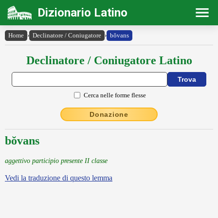
Dizionario Latino
Home
›
Declinatore / Coniugatore
›
bŏvans
Declinatore / Coniugatore Latino
Cerca nelle forme flesse
Donazione
bŏvans
aggettivo participio presente II classe
Vedi la traduzione di questo lemma