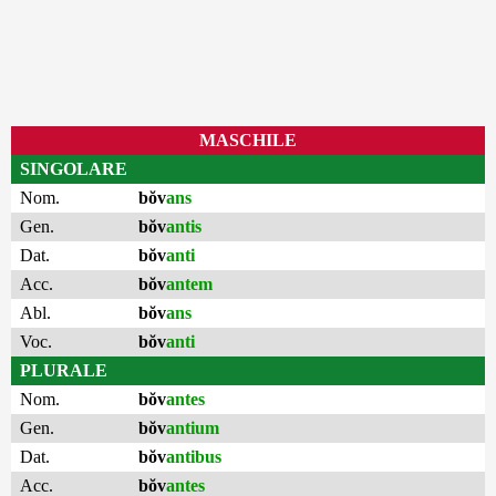
MASCHILE
SINGOLARE
Nom.
bŏv
ans
Gen.
bŏv
antis
Dat.
bŏv
anti
Acc.
bŏv
antem
Abl.
bŏv
ans
Voc.
bŏv
anti
PLURALE
Nom.
bŏv
antes
Gen.
bŏv
antium
Dat.
bŏv
antibus
Acc.
bŏv
antes