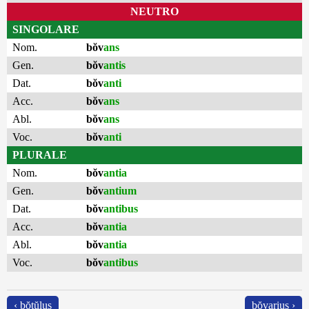
NEUTRO
SINGOLARE
Nom.
bŏv
ans
Gen.
bŏv
antis
Dat.
bŏv
anti
Acc.
bŏv
ans
Abl.
bŏv
ans
Voc.
bŏv
anti
PLURALE
Nom.
bŏv
antia
Gen.
bŏv
antium
Dat.
bŏv
antibus
Acc.
bŏv
antia
Abl.
bŏv
antia
Voc.
bŏv
antibus
‹ bŏtŭlus
bŏvarius ›