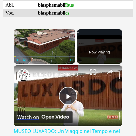
Abl.
blasphemabil
ĭbus
Voc.
blasphemabil
es
×
Now Playing
×
Play
Unmute
Fullscreen
MUSEO LUXARDO: Un Viaggio nel Tempo e nel Gusto
Play
Watch on
Video
MUSEO LUXARDO: Un Viaggio nel Tempo e nel