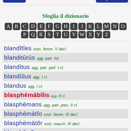
Sfoglia il dizionario
A
B
C
D
E
F
G
H
I
J
K
L
M
N
O
P
Q
R
S
T
U
V
W
X
Y
Z
blandĭtĭes
sost. femm. V decl.
blanditūrūs
agg. part. fut.
blandītus
agg. part. perf. I cl.
blandŭlus
agg. I cl.
blandus
agg. I cl.
blasphēmābĭlis
agg. II cl.
blasphēmans
agg. part. pres. II cl.
blasphēmātĭo
sost. femm. III decl.
blasphēmātŏr
sost. masch. III decl.