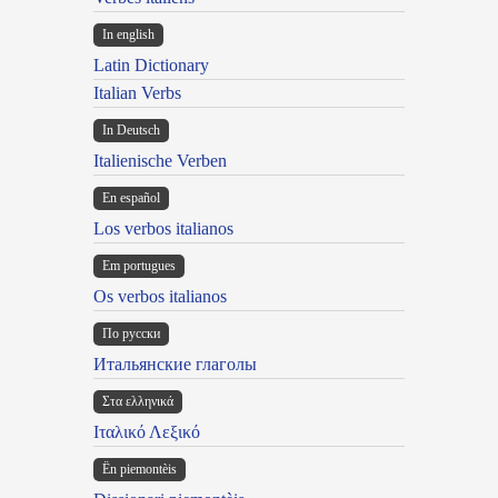
In english
Latin Dictionary
Italian Verbs
In Deutsch
Italienische Verben
En español
Los verbos italianos
Em portugues
Os verbos italianos
По русски
Итальянские глаголы
Στα ελληνικά
Ιταλικό Λεξικό
Ën piemontèis