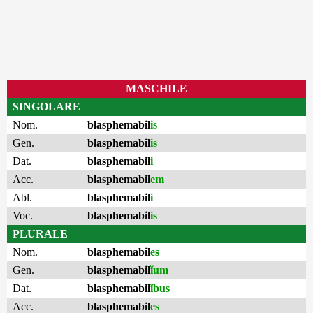
MASCHILE
SINGOLARE
Nom.
blasphemabil
is
Gen.
blasphemabil
is
Dat.
blasphemabil
i
Acc.
blasphemabil
em
Abl.
blasphemabil
i
Voc.
blasphemabil
is
PLURALE
Nom.
blasphemabil
es
Gen.
blasphemabil
ĭum
Dat.
blasphemabil
ĭbus
Acc.
blasphemabil
es