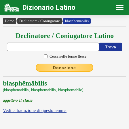
Dizionario Latino
Home
›
Declinatore / Coniugatore
›
blasphēmābĭlis
Declinatore / Coniugatore Latino
Cerca nelle forme flesse
Donazione
blasphēmābĭlis
(blasphemabilis, blasphemabilis, blasphemabile)
aggettivo II classe
Vedi la traduzione di questo lemma