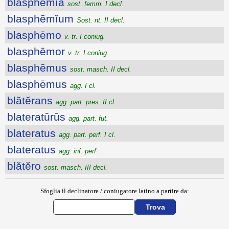
blasphēmĭa
sost. femm. I decl.
blasphēmĭum
Sost. nt. II decl.
blasphēmo
v. tr. I coniug.
blasphēmor
v. tr. I coniug.
blasphēmus
sost. masch. II decl.
blasphēmus
agg. I cl.
blătĕrans
agg. part. pres. II cl.
blateratūrūs
agg. part. fut.
blateratus
agg. part. perf. I cl.
blateratus
agg. inf. perf.
blătĕro
sost. masch. III decl.
Sfoglia il declinatore / coniugatore latino a partire da: