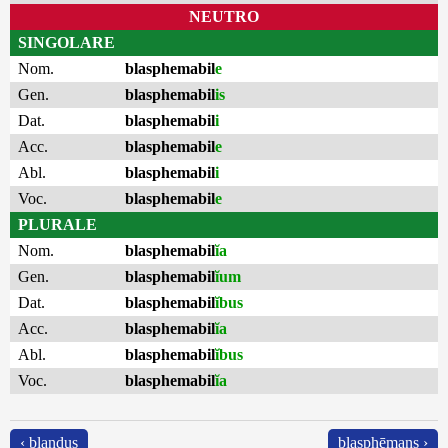
NEUTRO
SINGOLARE
Nom.
blasphemabil
e
Gen.
blasphemabil
is
Dat.
blasphemabil
i
Acc.
blasphemabil
e
Abl.
blasphemabil
i
Voc.
blasphemabil
e
PLURALE
Nom.
blasphemabil
ĭa
Gen.
blasphemabil
ĭum
Dat.
blasphemabil
ĭbus
Acc.
blasphemabil
ĭa
Abl.
blasphemabil
ĭbus
Voc.
blasphemabil
ĭa
‹ blandus
blasphēmans ›