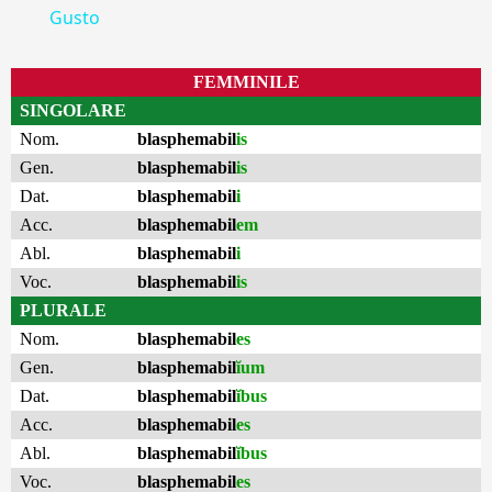
Gusto
FEMMINILE
SINGOLARE
Nom.
blasphemabil
is
Gen.
blasphemabil
is
Dat.
blasphemabil
i
Acc.
blasphemabil
em
Abl.
blasphemabil
i
Voc.
blasphemabil
is
PLURALE
Nom.
blasphemabil
es
Gen.
blasphemabil
ĭum
Dat.
blasphemabil
ĭbus
Acc.
blasphemabil
es
Abl.
blasphemabil
ĭbus
Voc.
blasphemabil
es