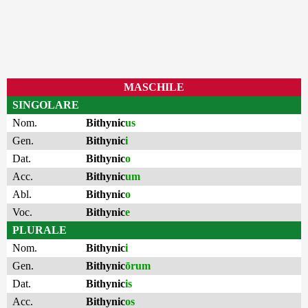
MASCHILE
SINGOLARE
Nom.
Bithynic
us
Gen.
Bithynic
i
Dat.
Bithynic
o
Acc.
Bithynic
um
Abl.
Bithynic
o
Voc.
Bithynic
e
PLURALE
Nom.
Bithynic
i
Gen.
Bithynic
ōrum
Dat.
Bithynic
is
Acc.
Bithynic
os