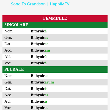
Song To Grandson | Happily TV
FEMMINILE
SINGOLARE
Nom.
Bithynic
ă
Gen.
Bithynic
ae
Dat.
Bithynic
ae
Acc.
Bithynic
am
Abl.
Bithynic
ā
Voc.
Bithynic
ă
PLURALE
Nom.
Bithynic
ae
Gen.
Bithynic
ārum
Dat.
Bithynic
is
Acc.
Bithynic
as
Abl.
Bithynic
is
Voc.
Bithynic
ae