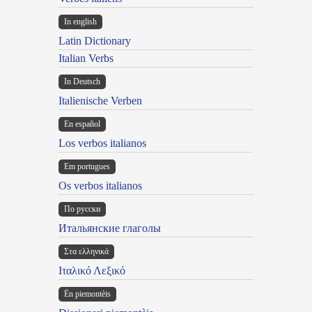
In english
Latin Dictionary
Italian Verbs
In Deutsch
Italienische Verben
En español
Los verbos italianos
Em portugues
Os verbos italianos
По русски
Итальянские глаголы
Στα ελληνικά
Ιταλικό Λεξικό
Ën piemontèis