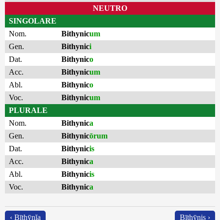
NEUTRO
SINGOLARE
Nom.
Bithynic
um
Gen.
Bithynic
i
Dat.
Bithynic
o
Acc.
Bithynic
um
Abl.
Bithynic
o
Voc.
Bithynic
um
PLURALE
Nom.
Bithynic
a
Gen.
Bithynic
ōrum
Dat.
Bithynic
is
Acc.
Bithynic
a
Abl.
Bithynic
is
Voc.
Bithynic
a
‹ Bīthȳnĭa
Bīthȳnis ›