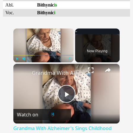
Abl.
Bithynic
is
Voc.
Bithynic
i
×
Now Playing
×
Play
Unmute
Fullscreen
Grandma With Alzheimer's Sings Childhood Song To Grandson | Happily TV
Play
Watch on
Video
Grandma With Alzheimer's Sings Childhood