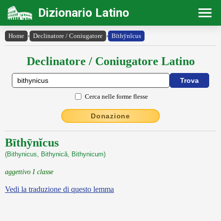
Dizionario Latino
Home
›
Declinatore / Coniugatore
›
Bīthȳnĭcus
Declinatore / Coniugatore Latino
Cerca nelle forme flesse
Donazione
Bīthȳnĭcus
(Bithynicus, Bithynică, Bithynicum)
aggettivo I classe
Vedi la traduzione di questo lemma