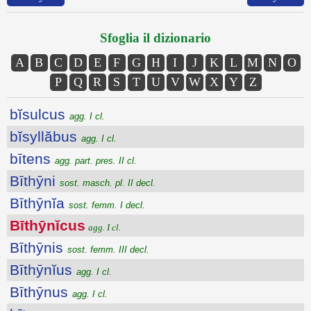
Sfoglia il dizionario
A
B
C
D
E
F
G
H
I
J
K
L
M
N
O
P
Q
R
S
T
U
V
W
X
Y
Z
bĭsulcus
agg. I cl.
bĭsyllăbus
agg. I cl.
bītens
agg. part. pres. II cl.
Bīthȳni
sost. masch. pl. II decl.
Bīthȳnĭa
sost. femm. I decl.
Bīthȳnĭcus
agg. I cl.
Bīthȳnis
sost. femm. III decl.
Bīthȳnĭus
agg. I cl.
Bīthȳnus
agg. I cl.