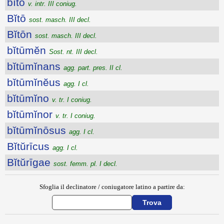
bīto
v. intr. III coniug.
Bĭtō
sost. masch. III decl.
Bĭtōn
sost. masch. III decl.
bĭtūmĕn
Sost. nt. III decl.
bĭtūmĭnans
agg. part. pres. II cl.
bĭtūmĭnĕus
agg. I cl.
bĭtūmĭno
v. tr. I coniug.
bĭtūmĭnor
v. tr. I coniug.
bĭtūmĭnōsus
agg. I cl.
Bĭtŭrīcus
agg. I cl.
Bĭtŭrīgae
sost. femm. pl. I decl.
Sfoglia il declinatore / coniugatore latino a partire da: