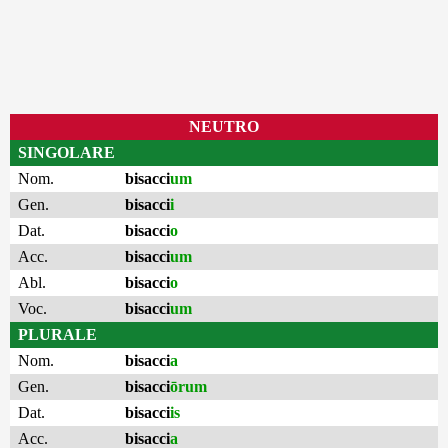
NEUTRO
SINGOLARE
Nom.
bisacci
um
Gen.
bisacci
i
Dat.
bisacci
o
Acc.
bisacci
um
Abl.
bisacci
o
Voc.
bisacci
um
PLURALE
Nom.
bisacci
a
Gen.
bisacci
ōrum
Dat.
bisacci
is
Acc.
bisacci
a