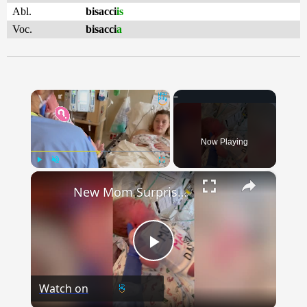
Abl.
bisacci
is
Voc.
bisacci
a
×
Now Playing
×
Play
Unmute
Fullscreen
New Mom Surprised With Proposal On Newborn's Babygrow | Happily TV
Play
Watch on
Video