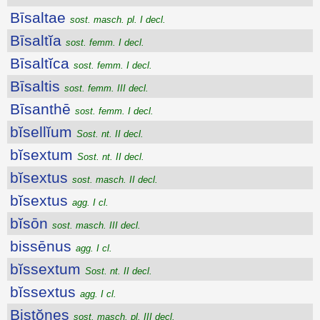
Bīsaltae
sost. masch. pl. I decl.
Bīsaltĭa
sost. femm. I decl.
Bīsaltĭca
sost. femm. I decl.
Bīsaltis
sost. femm. III decl.
Bīsanthē
sost. femm. I decl.
bĭsellĭum
Sost. nt. II decl.
bĭsextum
Sost. nt. II decl.
bĭsextus
sost. masch. II decl.
bĭsextus
agg. I cl.
bĭsōn
sost. masch. III decl.
bissēnus
agg. I cl.
bĭssextum
Sost. nt. II decl.
bĭssextus
agg. I cl.
Bistŏnes
sost. masch. pl. III decl.