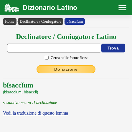
Dizionario Latino
Home
›
Declinatore / Coniugatore
›
bĭsaccĭum
Declinatore / Coniugatore Latino
Cerca nelle forme flesse
Donazione
bĭsaccĭum
(bisaccium, bisaccii)
sostantivo neutro II declinazione
Vedi la traduzione di questo lemma