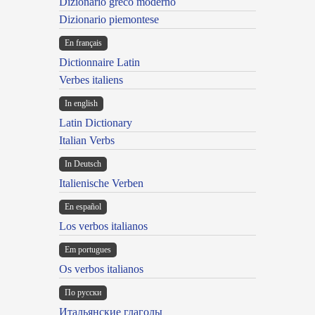
Dizionario greco moderno
Dizionario piemontese
En français
Dictionnaire Latin
Verbes italiens
In english
Latin Dictionary
Italian Verbs
In Deutsch
Italienische Verben
En español
Los verbos italianos
Em portugues
Os verbos italianos
По русски
Итальянские глаголы