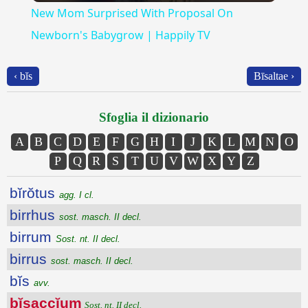
New Mom Surprised With Proposal On
Newborn's Babygrow | Happily TV
‹ bĭs
Bīsaltae ›
Sfoglia il dizionario
A
B
C
D
E
F
G
H
I
J
K
L
M
N
O
P
Q
R
S
T
U
V
W
X
Y
Z
bĭrŏtus
agg. I cl.
birrhus
sost. masch. II decl.
birrum
Sost. nt. II decl.
birrus
sost. masch. II decl.
bĭs
avv.
bĭsaccĭum
Sost. nt. II decl.