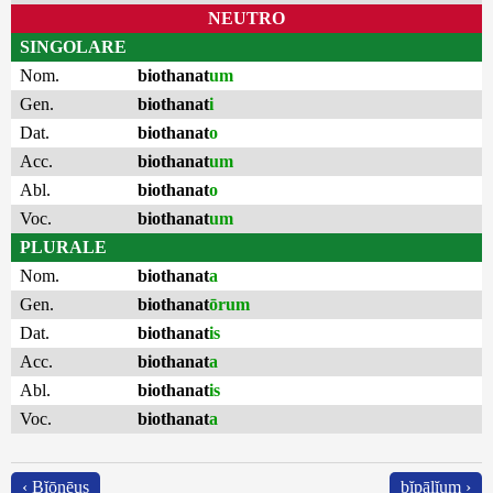
NEUTRO
SINGOLARE
Nom.
biothanat
um
Gen.
biothanat
i
Dat.
biothanat
o
Acc.
biothanat
um
Abl.
biothanat
o
Voc.
biothanat
um
PLURALE
Nom.
biothanat
a
Gen.
biothanat
ōrum
Dat.
biothanat
is
Acc.
biothanat
a
Abl.
biothanat
is
Voc.
biothanat
a
‹ Bĭōnēus
bĭpālĭum ›