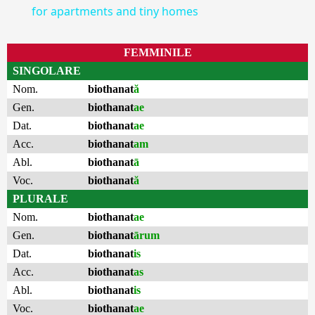
for apartments and tiny homes
FEMMINILE
SINGOLARE
Nom.
biothanat
ă
Gen.
biothanat
ae
Dat.
biothanat
ae
Acc.
biothanat
am
Abl.
biothanat
ā
Voc.
biothanat
ă
PLURALE
Nom.
biothanat
ae
Gen.
biothanat
ārum
Dat.
biothanat
is
Acc.
biothanat
as
Abl.
biothanat
is
Voc.
biothanat
ae