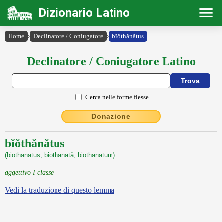
Dizionario Latino
Home
›
Declinatore / Coniugatore
›
bĭŏthănătus
Declinatore / Coniugatore Latino
Cerca nelle forme flesse
Donazione
bĭŏthănătus
(biothanatus, biothanată, biothanatum)
aggettivo I classe
Vedi la traduzione di questo lemma