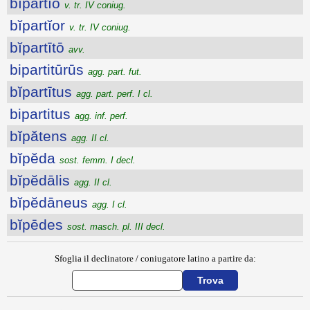
bĭpartĭo
v. tr. IV coniug.
bĭpartĭor
v. tr. IV coniug.
bĭpartītō
avv.
bipartitūrūs
agg. part. fut.
bĭpartītus
agg. part. perf. I cl.
bipartitus
agg. inf. perf.
bĭpătens
agg. II cl.
bĭpĕda
sost. femm. I decl.
bĭpĕdālis
agg. II cl.
bĭpĕdāneus
agg. I cl.
bĭpēdes
sost. masch. pl. III decl.
Sfoglia il declinatore / coniugatore latino a partire da: