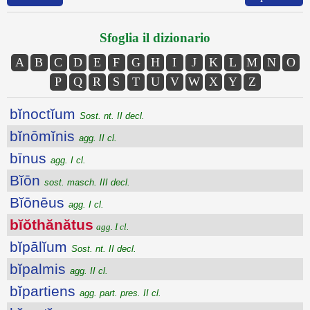
Sfoglia il dizionario
A
B
C
D
E
F
G
H
I
J
K
L
M
N
O
P
Q
R
S
T
U
V
W
X
Y
Z
bĭnoctĭum
Sost. nt. II decl.
bĭnōmĭnis
agg. II cl.
bīnus
agg. I cl.
Bĭōn
sost. masch. III decl.
Bĭōnēus
agg. I cl.
bĭŏthănătus
agg. I cl.
bĭpālĭum
Sost. nt. II decl.
bĭpalmis
agg. II cl.
bĭpartiens
agg. part. pres. II cl.