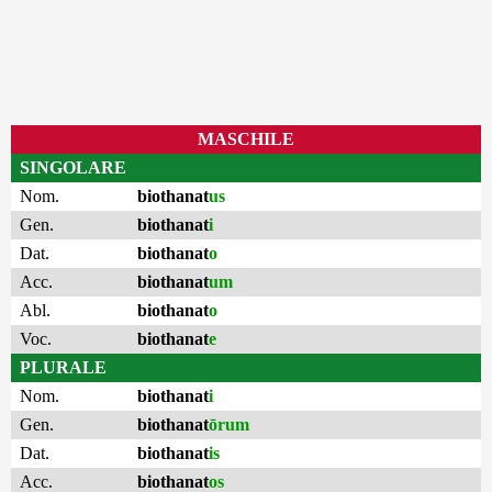
MASCHILE
SINGOLARE
Nom.
biothanat
us
Gen.
biothanat
i
Dat.
biothanat
o
Acc.
biothanat
um
Abl.
biothanat
o
Voc.
biothanat
e
PLURALE
Nom.
biothanat
i
Gen.
biothanat
ōrum
Dat.
biothanat
is
Acc.
biothanat
os