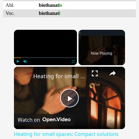
Abl.
biothanat
is
Voc.
biothanat
i
×
Now Playing
×
Play
Unmute
Fullscreen
Heating for small spaces: Compact solutions for apartments and tiny homes
Play
Watch on
Video
Heating for small spaces: Compact solutions