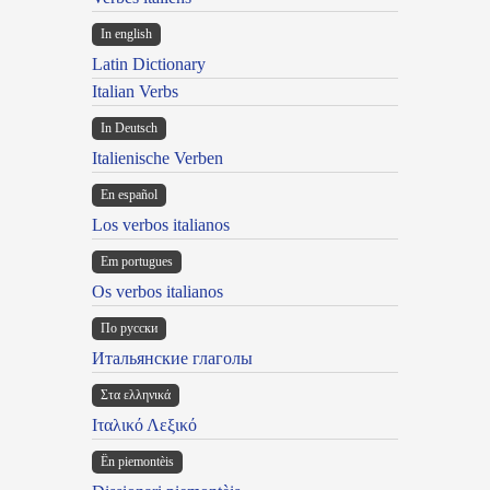
In english
Latin Dictionary
Italian Verbs
In Deutsch
Italienische Verben
En español
Los verbos italianos
Em portugues
Os verbos italianos
По русски
Итальянские глаголы
Στα ελληνικά
Ιταλικό Λεξικό
Ën piemontèis