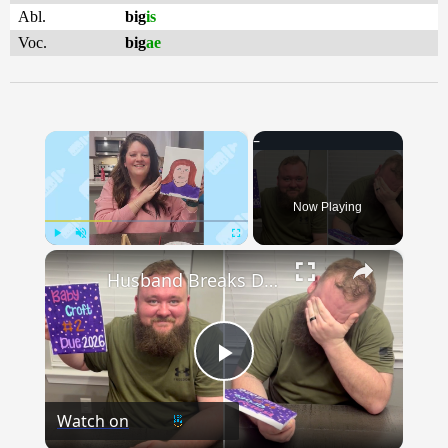
Abl.
big
is
Voc.
big
ae
×
Now Playing
×
Play
Unmute
Fullscreen
Husband Breaks Down When Wife Paints Pregnancy Reveal
Play
Watch on
Video