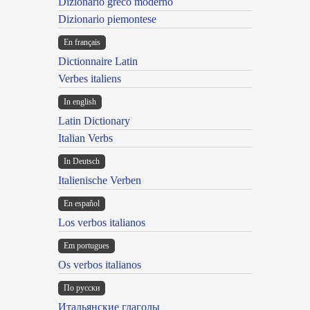
Dizionario greco moderno
Dizionario piemontese
En français
Dictionnaire Latin
Verbes italiens
In english
Latin Dictionary
Italian Verbs
In Deutsch
Italienische Verben
En español
Los verbos italianos
Em portugues
Os verbos italianos
По русски
Итальянские глаголы