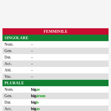
FEMMINILE
SINGOLARE
Nom.
–
Gen.
–
Dat.
–
Acc.
–
Abl.
–
Voc.
–
PLURALE
Nom.
big
ae
Gen.
big
ārum
Dat.
big
is
Acc.
big
as