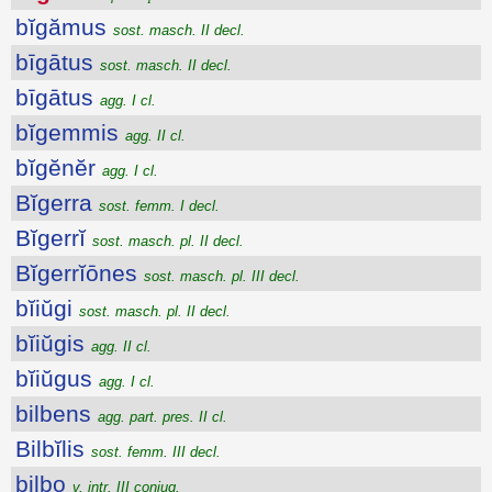
bĭgămus
sost. masch. II decl.
bīgātus
sost. masch. II decl.
bīgātus
agg. I cl.
bĭgemmis
agg. II cl.
bĭgĕnĕr
agg. I cl.
Bĭgerra
sost. femm. I decl.
Bĭgerrĭ
sost. masch. pl. II decl.
Bĭgerrĭōnes
sost. masch. pl. III decl.
bĭiŭgi
sost. masch. pl. II decl.
bĭiŭgis
agg. II cl.
bĭiŭgus
agg. I cl.
bilbens
agg. part. pres. II cl.
Bilbĭlis
sost. femm. III decl.
bilbo
v. intr. III coniug.