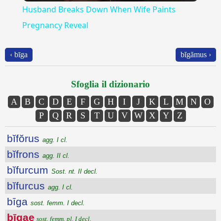
Husband Breaks Down When Wife Paints
Pregnancy Reveal
‹ bīga
bĭgămus ›
Sfoglia il dizionario
A
B
C
D
E
F
G
H
I
J
K
L
M
N
O
P
Q
R
S
T
U
V
W
X
Y
Z
bĭfŏrus
agg. I cl.
bĭfrons
agg. II cl.
bĭfurcum
Sost. nt. II decl.
bĭfurcus
agg. I cl.
bīga
sost. femm. I decl.
bīgae
sost. femm. pl. I decl.