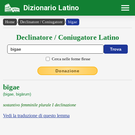
Dizionario Latino
Home
›
Declinatore / Coniugatore
›
bīgae
Declinatore / Coniugatore Latino
Cerca nelle forme flesse
Donazione
bīgae
(bigae, bigārum)
sostantivo femminile plurale I declinazione
Vedi la traduzione di questo lemma