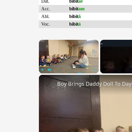
Dat.
bibit
ae
Acc.
bibit
am
Abl.
bibit
ă
Voc.
bibit
ā
×
Play
Unmute
Fullscreen