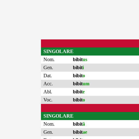
SINGOLARE
Nom.
bibit
us
Gen.
bibit
i
Dat.
bibit
o
Acc.
bibit
um
Abl.
bibit
e
Voc.
bibit
o
SINGOLARE
Nom.
bibit
ă
Gen.
bibit
ae