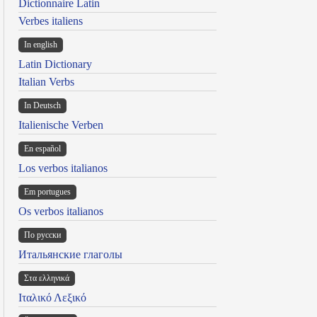
Dictionnaire Latin
Verbes italiens
In english
Latin Dictionary
Italian Verbs
In Deutsch
Italienische Verben
En español
Los verbos italianos
Em portugues
Os verbos italianos
По русски
Итальянские глаголы
Στα ελληνικά
Ιταλικό Λεξικό