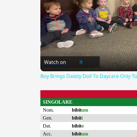
Watch on
Boy Brings Daddy Doll To Daycare Only To
SINGOLARE
Nom.
bibit
um
Gen.
bibit
i
Dat.
bibit
o
Acc.
bibit
um