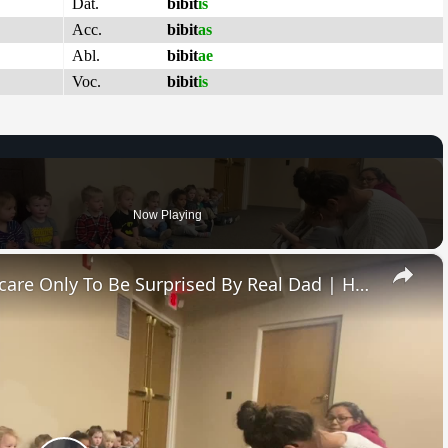
Dat.
bibit
is
Acc.
bibit
as
Abl.
bibit
ae
Voc.
bibit
is
Now Playing
×
Boy Brings Daddy Doll To Daycare Only To Be Surprised By Real Dad | Happily TV