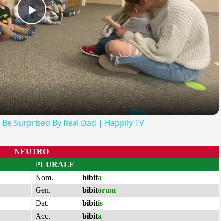
Play
Video
 Be Surprised By Real Dad | Happily TV
NEUTRO
PLURALE
Nom.
bibit
a
Gen.
bibit
ōrum
Dat.
bibit
is
Acc.
bibit
a