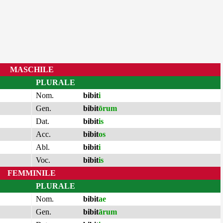
MASCHILE
PLURALE
Nom.
bibit
i
Gen.
bibit
ōrum
Dat.
bibit
is
Acc.
bibit
os
Abl.
bibit
i
Voc.
bibit
is
FEMMINILE
PLURALE
Nom.
bibit
ae
Gen.
bibit
ārum