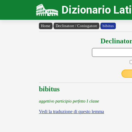
Dizionario Lat
Home
›
Declinatore / Coniugatore
›
bibitus
Declinator
bibitus
aggettivo participio perfetto I classe
Vedi la traduzione di questo lemma