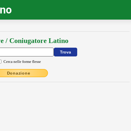
ino
e / Coniugatore Latino
Cerca nelle forme flesse
Donazione