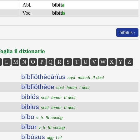
Abl.
bibit
a
Voc.
bibit
is
bibitus ›
oglia il dizionario
L
M
N
O
P
Q
R
S
T
U
V
W
X
Y
Z
bĭblĭŏthēcārĭus
sost. masch. II decl.
bĭblĭŏthēce
sost. femm. I decl.
biblŏs
sost. femm. II decl.
biblus
sost. femm. II decl.
bĭbo
v. tr. III coniug.
bĭbor
v. tr. III coniug.
bĭbōsus
agg. I cl.