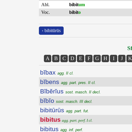
Abl.
bibit
um
Voc.
bibit
o
‹ bibitūrūs
Sf
A
B
C
D
E
F
G
H
I
J
K
bĭbax
agg. II cl.
bĭbens
agg. part. pres. II cl.
Bĭbĕrĭus
sost. masch. II decl.
bĭbĭo
sost. masch. III decl.
bibitūrūs
agg. part. fut.
bibitus
agg. part. perf. I cl.
bibitus
agg. inf. perf.