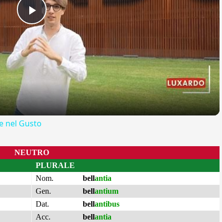
Play
Video
 nel Gusto
NEUTRO
PLURALE
Nom.
bell
antia
Gen.
bell
antium
Dat.
bell
antibus
Acc.
bell
antia