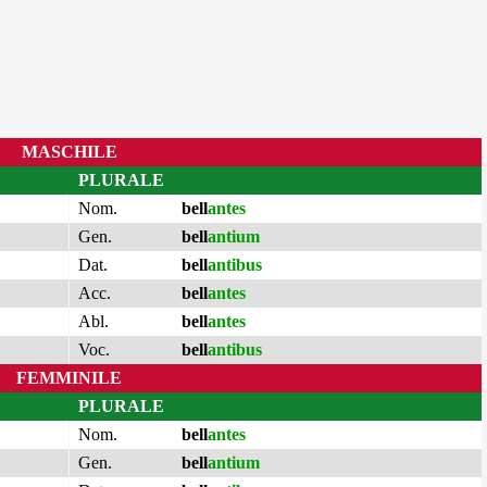
MASCHILE
PLURALE
Nom.
bell
antes
Gen.
bell
antium
Dat.
bell
antibus
Acc.
bell
antes
Abl.
bell
antes
Voc.
bell
antibus
FEMMINILE
PLURALE
Nom.
bell
antes
Gen.
bell
antium