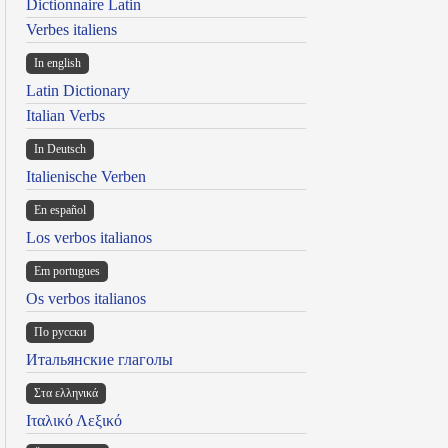
Dictionnaire Latin
Verbes italiens
In english
Latin Dictionary
Italian Verbs
In Deutsch
Italienische Verben
En español
Los verbos italianos
Em portugues
Os verbos italianos
По русски
Итальянские глаголы
Στα ελληνικά
Ιταλικό Λεξικό