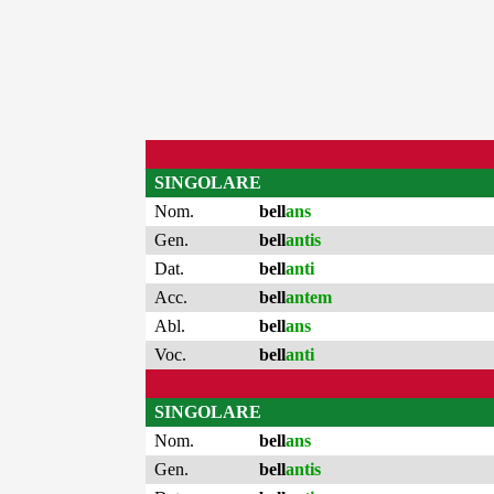
SINGOLARE
Nom.
bell
ans
Gen.
bell
antis
Dat.
bell
anti
Acc.
bell
antem
Abl.
bell
ans
Voc.
bell
anti
SINGOLARE
Nom.
bell
ans
Gen.
bell
antis