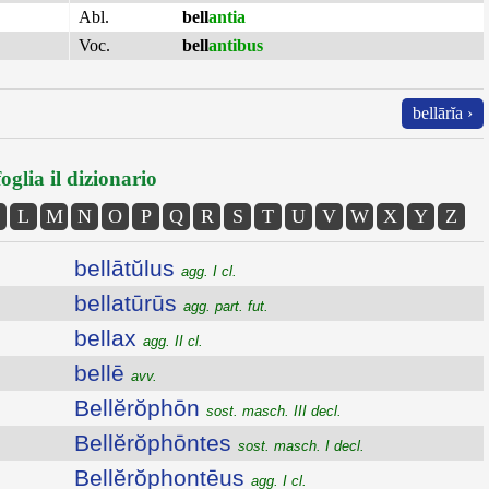
Abl.
bell
antia
Voc.
bell
antibus
bellārĭa ›
oglia il dizionario
L
M
N
O
P
Q
R
S
T
U
V
W
X
Y
Z
bellātŭlus
agg. I cl.
bellatūrūs
agg. part. fut.
bellax
agg. II cl.
bellē
avv.
Bellĕrŏphōn
sost. masch. III decl.
Bellĕrŏphōntes
sost. masch. I decl.
Bellĕrŏphontēus
agg. I cl.