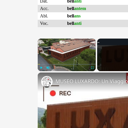
Dat.
bell
anti
Acc.
bell
antem
Abl.
bell
ans
Voc.
bell
anti
×
Play
Unmute
Fullscreen
MUSEO LUXARDO: Un Viaggio 