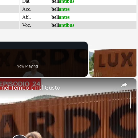
Dat.
bell
antibus
Acc.
bell
antes
Abl.
bell
antes
Voc.
bell
antibus
Now Playing
×
nel Tempo e nel Gusto