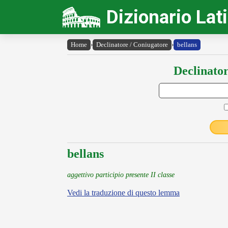
Dizionario Lat
Home
›
Declinatore / Coniugatore
›
bellans
Declinator
bellans
aggettivo participio presente II classe
Vedi la traduzione di questo lemma