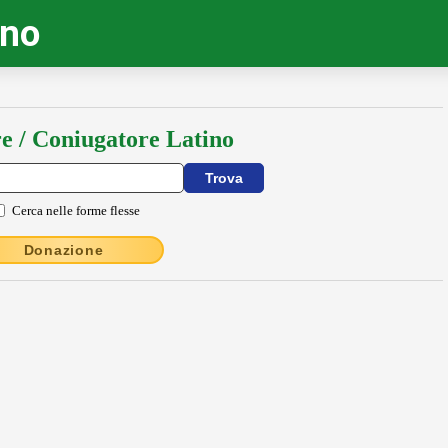
ino
e / Coniugatore Latino
Cerca nelle forme flesse
Donazione