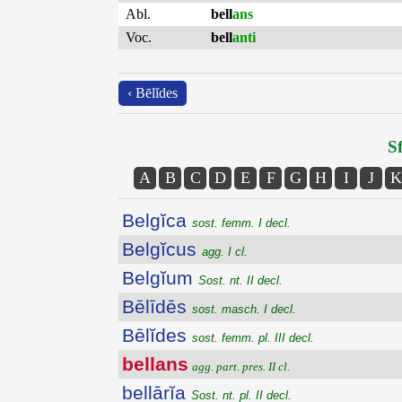
Abl.
bell
ans
Voc.
bell
anti
‹ Bēlĭdes
Sf
A
B
C
D
E
F
G
H
I
J
K
Belgĭca
sost. femm. I decl.
Belgĭcus
agg. I cl.
Belgĭum
Sost. nt. II decl.
Bēlīdēs
sost. masch. I decl.
Bēlĭdes
sost. femm. pl. III decl.
bellans
agg. part. pres. II cl.
bellārĭa
Sost. nt. pl. II decl.