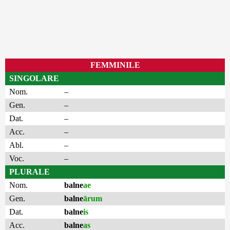
FEMMINILE
SINGOLARE
Nom.
–
Gen.
–
Dat.
–
Acc.
–
Abl.
–
Voc.
–
PLURALE
Nom.
balne
ae
Gen.
balne
ārum
Dat.
balne
is
Acc.
balne
as