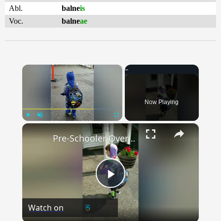
Abl.
balne
is
Voc.
balne
ae
×
Now Playing
×
Play
Unmute
Fullscreen
Pre-Schooler Overcomes Back To School Nerves With Superhero Costumes | Happily TV
Play
Watch on
Video