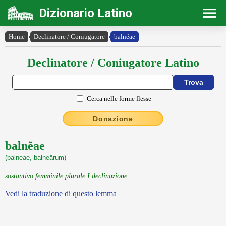
Dizionario Latino
Home
›
Declinatore / Coniugatore
›
balnĕae
Declinatore / Coniugatore Latino
Cerca nelle forme flesse
Donazione
balnĕae
(balneae, balneārum)
sostantivo femminile plurale I declinazione
Vedi la traduzione di questo lemma