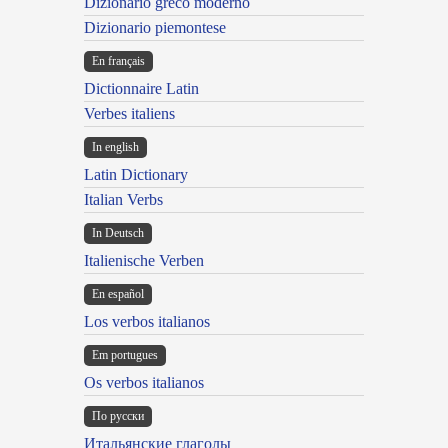
Dizionario greco moderno
Dizionario piemontese
En français
Dictionnaire Latin
Verbes italiens
In english
Latin Dictionary
Italian Verbs
In Deutsch
Italienische Verben
En español
Los verbos italianos
Em portugues
Os verbos italianos
По русски
Итальянские глаголы