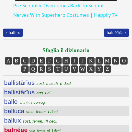
Pre-Schooler Overcomes Back To School
Nerves With Superhero Costumes | Happily TV
‹ ballux
balnĕārĭa ›
Sfoglia il dizionario
A
B
C
D
E
F
G
H
I
J
K
L
M
N
O
P
Q
R
S
T
U
V
W
X
Y
Z
ballistārĭus
sost. masch. II decl.
ballistārĭus
agg. I cl.
ballo
v. intr. I coniug.
balluca
sost. femm. I decl.
ballux
sost. femm. III decl.
balnĕae
sost. femm. pl. I decl.