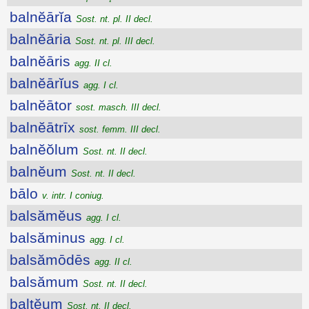
balnĕārĭa
Sost. nt. pl. II decl.
balnĕāria
Sost. nt. pl. III decl.
balnĕāris
agg. II cl.
balnĕārĭus
agg. I cl.
balnĕātor
sost. masch. III decl.
balnĕātrīx
sost. femm. III decl.
balnĕŏlum
Sost. nt. II decl.
balnĕum
Sost. nt. II decl.
bālo
v. intr. I coniug.
balsămĕus
agg. I cl.
balsăminus
agg. I cl.
balsămōdēs
agg. II cl.
balsămum
Sost. nt. II decl.
baltĕum
Sost. nt. II decl.