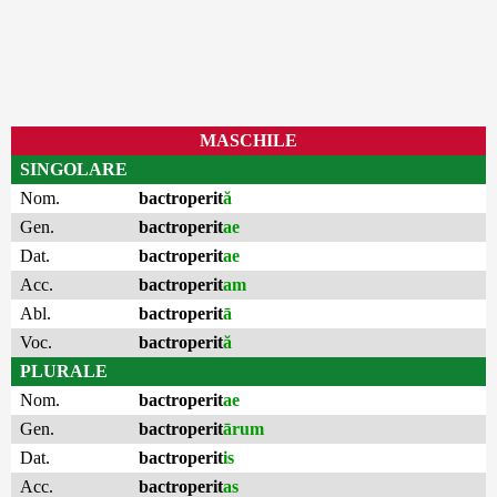
MASCHILE
SINGOLARE
Nom.
bactroperit
ă
Gen.
bactroperit
ae
Dat.
bactroperit
ae
Acc.
bactroperit
am
Abl.
bactroperit
ā
Voc.
bactroperit
ă
PLURALE
Nom.
bactroperit
ae
Gen.
bactroperit
ārum
Dat.
bactroperit
is
Acc.
bactroperit
as