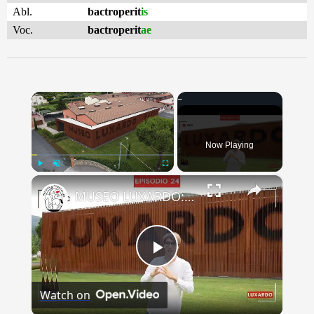
Abl.
bactroperit
is
Voc.
bactroperit
ae
×
Now Playing
×
Play
Unmute
Fullscreen
MUSEO LUXARDO: Un Viaggio nel Tempo e nel Gusto
Play
Watch on
Video