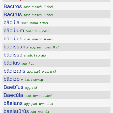
Bactros
sost. masch. II decl.
Bactrus
sost. masch. II decl.
bācŭla
sost. femm. I decl.
băcŭlum
Sost. nt. II decl.
băcŭlus
sost. masch. II decl.
bădissans
agg. part. pres. II cl.
bădisso
v. intr. I coniug.
bădĭus
agg. I cl.
bădizans
agg. part. pres. II cl.
bădizo
v. intr. I coniug.
Baebĭus
agg. I cl.
Baecŭla
sost. femm. I decl.
bāelans
agg. part. pres. II cl.
baelatūrūs
agg. part. fut.