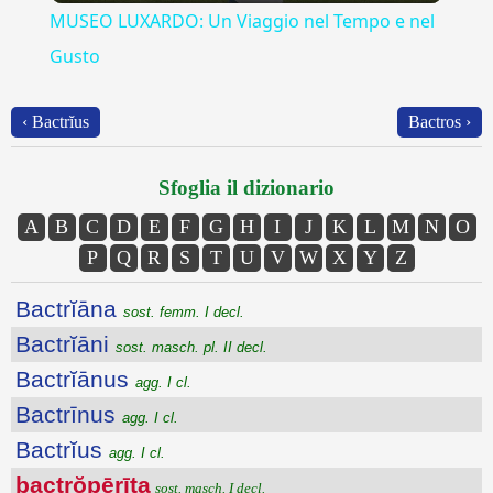
MUSEO LUXARDO: Un Viaggio nel Tempo e nel
Gusto
‹ Bactrĭus
Bactros ›
Sfoglia il dizionario
A
B
C
D
E
F
G
H
I
J
K
L
M
N
O
P
Q
R
S
T
U
V
W
X
Y
Z
Bactrĭāna
sost. femm. I decl.
Bactrĭāni
sost. masch. pl. II decl.
Bactrĭānus
agg. I cl.
Bactrīnus
agg. I cl.
Bactrĭus
agg. I cl.
bactrŏpērīta
sost. masch. I decl.