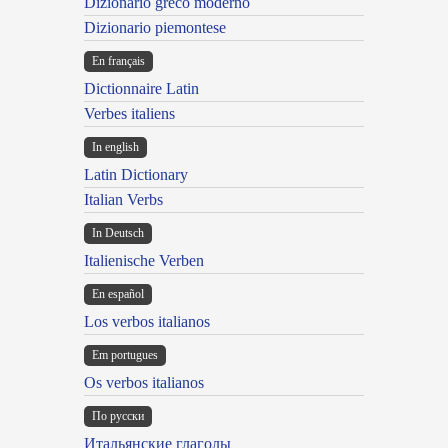
Dizionario greco moderno
Dizionario piemontese
En français
Dictionnaire Latin
Verbes italiens
In english
Latin Dictionary
Italian Verbs
In Deutsch
Italienische Verben
En español
Los verbos italianos
Em portugues
Os verbos italianos
По русски
Итальянские глаголы