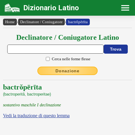
Dizionario Latino
Home
›
Declinatore / Coniugatore
›
bactrŏpērīta
Declinatore / Coniugatore Latino
Cerca nelle forme flesse
Donazione
bactrŏpērīta
(bactroperită, bactroperitae)
sostantivo maschile I declinazione
Vedi la traduzione di questo lemma