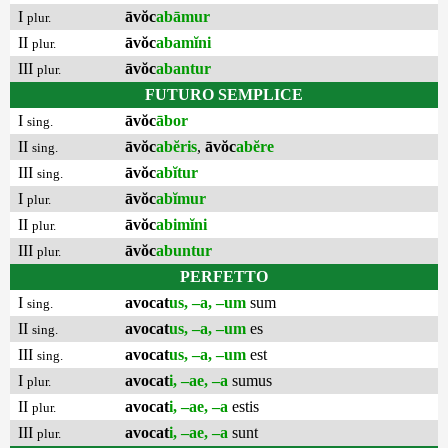
I
āvŏc
abāmur
plur.
II
āvŏc
abamĭni
plur.
III
āvŏc
abantur
plur.
FUTURO SEMPLICE
I
āvŏc
ābor
sing.
II
āvŏc
abĕris
,
āvŏc
abĕre
sing.
III
āvŏc
abĭtur
sing.
I
āvŏc
abĭmur
plur.
II
āvŏc
abimĭni
plur.
III
āvŏc
abuntur
plur.
PERFETTO
I
avocat
us, –a, –um
sum
sing.
II
avocat
us, –a, –um
es
sing.
III
avocat
us, –a, –um
est
sing.
I
avocat
i, –ae, –a
sumus
plur.
II
avocat
i, –ae, –a
estis
plur.
III
avocat
i, –ae, –a
sunt
plur.