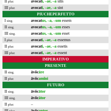
II
avocat
i, –ae, –a
sitis
plur.
III
avocat
i, –ae, –a
sint
plur.
PIUCHEPERFETTO
I
avocat
us, –a, –um
essem
sing.
II
avocat
us, –a, –um
esses
sing.
III
avocat
us, –a, –um
esset
sing.
I
avocat
i, –ae, –a
essemus
plur.
II
avocat
i, –ae, –a
essetis
plur.
III
avocat
i, –ae, –a
essent
plur.
IMPERATIVO
PRESENTE
II
āvŏc
āre
sing.
II
āvŏc
amĭni
plur.
FUTURO
II
āvŏc
ātor
sing.
III
āvŏc
ātor
sing.
II
–
plur.
III
āvŏc
antor
plur.