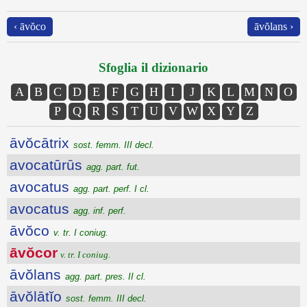
‹ āvŏco
āvŏlans ›
Sfoglia il dizionario
A
B
C
D
E
F
G
H
I
J
K
L
M
N
O
P
Q
R
S
T
U
V
W
X
Y
Z
āvŏcātrix
sost. femm. III decl.
avocatūrūs
agg. part. fut.
avocatus
agg. part. perf. I cl.
avocatus
agg. inf. perf.
āvŏco
v. tr. I coniug.
āvŏcor
v. tr. I coniug.
āvŏlans
agg. part. pres. II cl.
āvŏlātĭo
sost. femm. III decl.