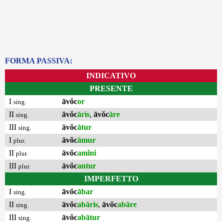
FORMA PASSIVA:
INDICATIVO
PRESENTE
I
āvŏc
or
sing.
II
āvŏc
āris
,
āvŏc
āre
sing.
III
āvŏc
ātur
sing.
I
āvŏc
āmur
plur.
II
āvŏc
amĭni
plur.
III
āvŏc
antur
plur.
IMPERFETTO
I
āvŏc
ābar
sing.
II
āvŏc
abāris
,
āvŏc
abāre
sing.
III
āvŏc
abātur
sing.