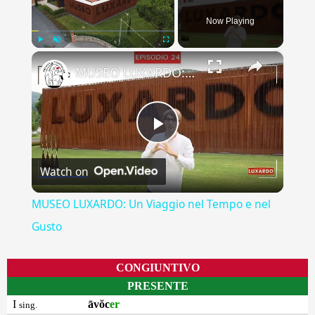
Now Playing
×
Play
Unmute
Fullscreen
MUSEO LUXARDO: Un Viaggio nel Tempo e nel Gusto
Play
Watch on
Video
MUSEO LUXARDO: Un Viaggio nel Tempo e nel
Gusto
CONGIUNTIVO
PRESENTE
I
āvŏc
er
sing.