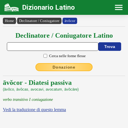
Dizionario Latino
Home
›
Declinatore / Coniugatore
›
āvŏcor
Declinatore / Coniugatore Latino
Cerca nelle forme flesse
Donazione
āvŏcor - Diatesi passiva
(āvŏco, āvŏcas, avocavi, avocatum, āvŏcāre)
verbo transitivo I coniugazione
Vedi la traduzione di questo lemma