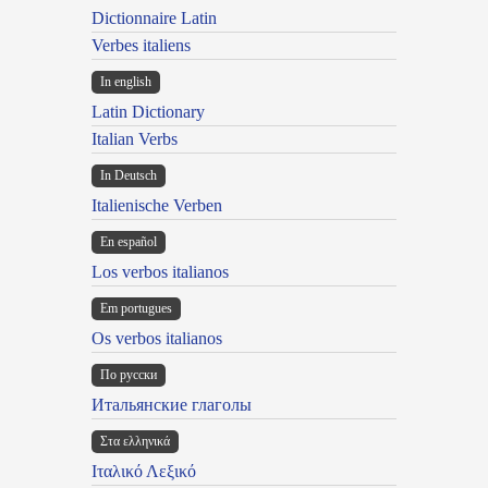
Dictionnaire Latin
Verbes italiens
In english
Latin Dictionary
Italian Verbs
In Deutsch
Italienische Verben
En español
Los verbos italianos
Em portugues
Os verbos italianos
По русски
Итальянские глаголы
Στα ελληνικά
Ιταλικό Λεξικό