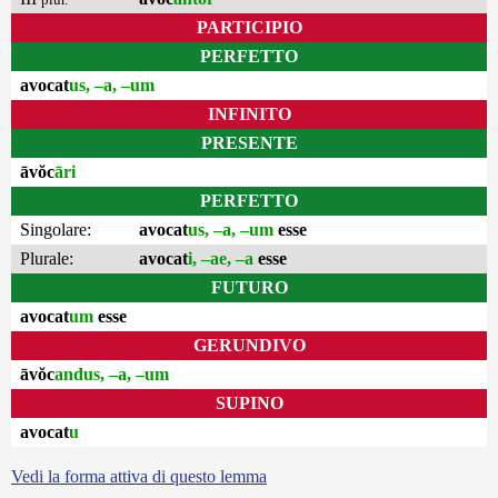
PARTICIPIO
PERFETTO
avocat
us, –a, –um
INFINITO
PRESENTE
āvŏc
āri
PERFETTO
Singolare:
avocat
us, –a, –um
esse
Plurale:
avocat
i, –ae, –a
esse
FUTURO
avocat
um
esse
GERUNDIVO
āvŏc
andus, –a, –um
SUPINO
avocat
u
Vedi la forma attiva di questo lemma