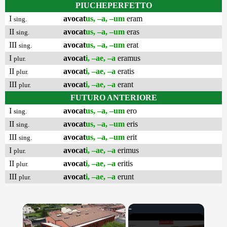
PIUCHEPERFETTO
I
avocat
us, –a, –um
eram
sing.
II
avocat
us, –a, –um
eras
sing.
III
avocat
us, –a, –um
erat
sing.
I
avocat
i, –ae, –a
eramus
plur.
II
avocat
i, –ae, –a
eratis
plur.
III
avocat
i, –ae, –a
erant
plur.
FUTURO ANTERIORE
I
avocat
us, –a, –um
ero
sing.
II
avocat
us, –a, –um
eris
sing.
III
avocat
us, –a, –um
erit
sing.
I
avocat
i, –ae, –a
erimus
plur.
II
avocat
i, –ae, –a
eritis
plur.
III
avocat
i, –ae, –a
erunt
plur.
×