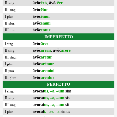
II
āvŏc
ēris
,
āvŏc
ēre
sing.
III
āvŏc
ētur
sing.
I
āvŏc
ēmur
plur.
II
āvŏc
emĭni
plur.
III
āvŏc
entur
plur.
IMPERFETTO
I
āvŏc
ārer
sing.
II
āvŏc
arēris
,
āvŏc
arēre
sing.
III
āvŏc
arētur
sing.
I
āvŏc
arēmur
plur.
II
āvŏc
aremĭni
plur.
III
āvŏc
arentur
plur.
PERFETTO
I
avocat
us, –a, –um
sim
sing.
II
avocat
us, –a, –um
sis
sing.
III
avocat
us, –a, –um
sit
sing.
I
avocat
i, –ae, –a
simus
plur.