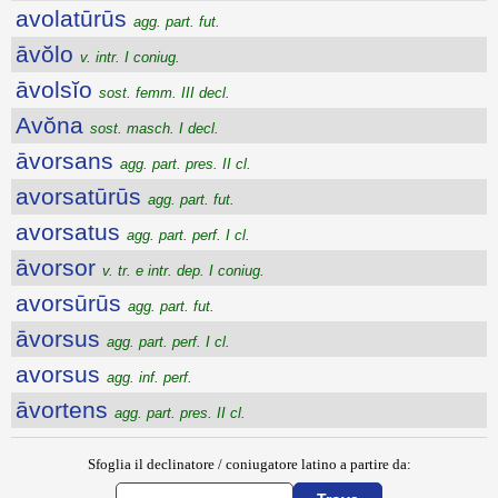
avolatūrūs
agg. part. fut.
āvŏlo
v. intr. I coniug.
āvolsĭo
sost. femm. III decl.
Avŏna
sost. masch. I decl.
āvorsans
agg. part. pres. II cl.
avorsatūrūs
agg. part. fut.
avorsatus
agg. part. perf. I cl.
āvorsor
v. tr. e intr. dep. I coniug.
avorsūrūs
agg. part. fut.
āvorsus
agg. part. perf. I cl.
avorsus
agg. inf. perf.
āvortens
agg. part. pres. II cl.
Sfoglia il declinatore / coniugatore latino a partire da: