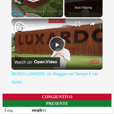
Now Playing
×
Play
Unmute
Fullscreen
MUSEO LUXARDO: Un Viaggio nel Tempo e nel Gusto
Play
Watch on
Video
MUSEO LUXARDO: Un Viaggio nel Tempo e nel
Gusto
CONGIUNTIVO
PRESENTE
I
auspĭc
er
sing.