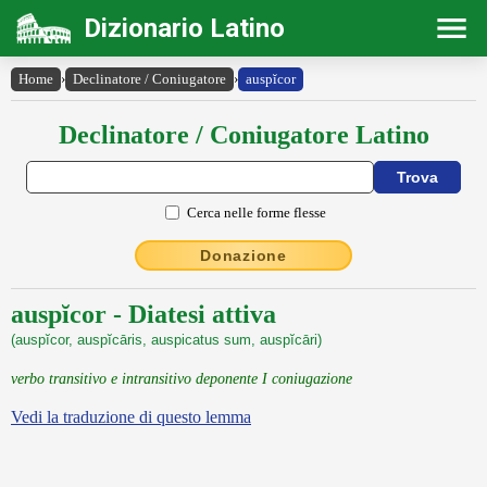
Dizionario Latino
Home
›
Declinatore / Coniugatore
›
auspĭcor
Declinatore / Coniugatore Latino
Cerca nelle forme flesse
Donazione
auspĭcor - Diatesi attiva
(auspĭcor, auspĭcāris, auspicatus sum, auspĭcāri)
verbo transitivo e intransitivo deponente I coniugazione
Vedi la traduzione di questo lemma