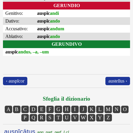
GERUNDIO
Genitivo:
auspĭc
andi
Dativo:
auspĭc
ando
Accusativo:
auspĭc
andum
Ablativo:
auspĭc
ando
GERUNDIVO
auspĭc
andus, –a, –um
‹ auspĭcor
austellus ›
Sfoglia il dizionario
A
B
C
D
E
F
G
H
I
J
K
L
M
N
O
P
Q
R
S
T
U
V
W
X
Y
Z
auspĭcātus
agg. part. perf. I cl.