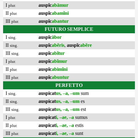
I
auspĭc
abāmur
plur.
II
auspĭc
abamĭni
plur.
III
auspĭc
abantur
plur.
FUTURO SEMPLICE
I
auspĭc
ābor
sing.
II
auspĭc
abĕris
,
auspĭc
abĕre
sing.
III
auspĭc
abĭtur
sing.
I
auspĭc
abĭmur
plur.
II
auspĭc
abimĭni
plur.
III
auspĭc
abuntur
plur.
PERFETTO
I
auspicat
us, –a, –um
sum
sing.
II
auspicat
us, –a, –um
es
sing.
III
auspicat
us, –a, –um
est
sing.
I
auspicat
i, –ae, –a
sumus
plur.
II
auspicat
i, –ae, –a
estis
plur.
III
auspicat
i, –ae, –a
sunt
plur.