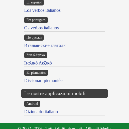
En español
Los verbos italianos
Em portugues
Os verbos italianos
По русски
Итальянские глаголы
Στα ελληνικά
Ιταλικό Λεξικό
Ën piemontèis
Dissionari piemontèis
Le nostre applicazioni mobili
Android
Dizionario italiano
© 2002-2029 - Tutti i diritti riservati - Olivetti Media