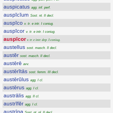
auspicatus
agg. inf. perf.
auspĭcĭum
Sost. nt. II decl.
auspĭco
v. tr. e intr. I coniug.
auspĭcor
v. tr. e intr. I coniug.
auspĭcor
v. tr. e intr. dep. I coniug.
austellus
sost. masch. II decl.
austĕr
sost. masch. II decl.
austērē
avv.
austērĭtās
sost. femm. III decl.
austērŭlus
agg. I cl.
austērus
agg. I cl.
austrālis
agg. II cl.
austrĭfĕr
agg. I cl.
austrīna
Sost. nt. pl. II decl.