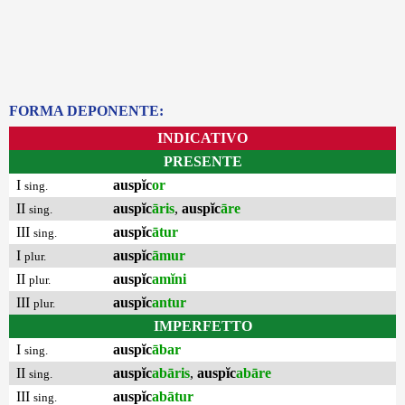
FORMA DEPONENTE:
INDICATIVO
PRESENTE
I
auspĭc
or
sing.
II
auspĭc
āris
,
auspĭc
āre
sing.
III
auspĭc
ātur
sing.
I
auspĭc
āmur
plur.
II
auspĭc
amĭni
plur.
III
auspĭc
antur
plur.
IMPERFETTO
I
auspĭc
ābar
sing.
II
auspĭc
abāris
,
auspĭc
abāre
sing.
III
auspĭc
abātur
sing.