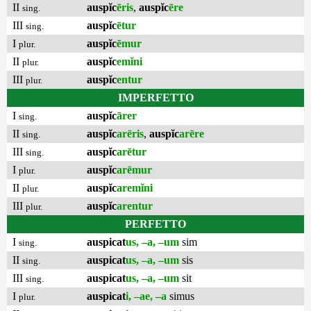
II
auspĭc
ēris
,
auspĭc
ēre
sing.
III
auspĭc
ētur
sing.
I
auspĭc
ēmur
plur.
II
auspĭc
emĭni
plur.
III
auspĭc
entur
plur.
IMPERFETTO
I
auspĭc
ārer
sing.
II
auspĭc
arēris
,
auspĭc
arēre
sing.
III
auspĭc
arētur
sing.
I
auspĭc
arēmur
plur.
II
auspĭc
aremĭni
plur.
III
auspĭc
arentur
plur.
PERFETTO
I
auspicat
us, –a, –um
sim
sing.
II
auspicat
us, –a, –um
sis
sing.
III
auspicat
us, –a, –um
sit
sing.
I
auspicat
i, –ae, –a
simus
plur.