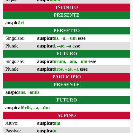
INFINITO
PRESENTE
auspĭc
āri
PERFETTO
Singolare:
auspicat
us, –a, –um
esse
Plurale:
auspicat
i, –ae, –a
esse
FUTURO
Singolare:
auspicat
ūrūm, –am, –ūm
esse
Plurale:
auspicat
ūros, –as, –a
esse
PARTICIPIO
PRESENTE
auspĭc
ans, –antis
FUTURO
auspicat
ūrūs, –a, –ūm
SUPINO
Attivo:
auspicat
um
Passivo:
auspicat
u