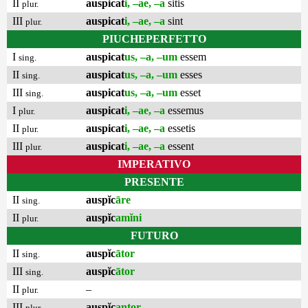
II
auspicat
i, –ae, –a
sitis
plur.
III
auspicat
i, –ae, –a
sint
plur.
PIUCHEPERFETTO
I
auspicat
us, –a, –um
essem
sing.
II
auspicat
us, –a, –um
esses
sing.
III
auspicat
us, –a, –um
esset
sing.
I
auspicat
i, –ae, –a
essemus
plur.
II
auspicat
i, –ae, –a
essetis
plur.
III
auspicat
i, –ae, –a
essent
plur.
IMPERATIVO
PRESENTE
II
auspĭc
āre
sing.
II
auspĭc
amĭni
plur.
FUTURO
II
auspĭc
ātor
sing.
III
auspĭc
ātor
sing.
II
–
plur.
III
auspĭc
antor
plur.