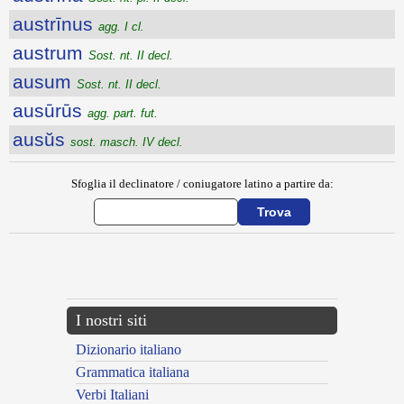
austrīnus
agg. I cl.
austrum
Sost. nt. II decl.
ausum
Sost. nt. II decl.
ausūrūs
agg. part. fut.
ausŭs
sost. masch. IV decl.
Sfoglia il declinatore / coniugatore latino a partire da:
{{ID:AUSPICOR200}}
---CACHE---
I nostri siti
Dizionario italiano
Grammatica italiana
Verbi Italiani