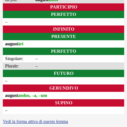
PARTICIPIO
PERFETTO
–
INFINITO
PRESENTE
august
āri
PERFETTO
Singolare:
–
Plurale:
–
FUTURO
–
GERUNDIVO
august
andus, –a, –um
SUPINO
–
Vedi la forma attiva di questo lemma