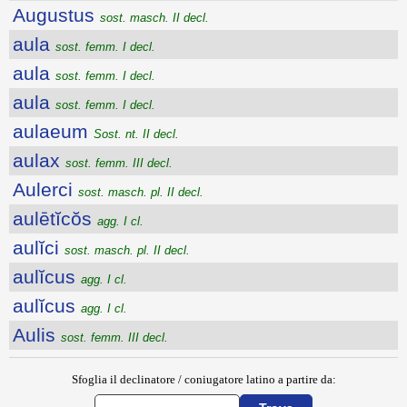
Augustus
sost. masch. II decl.
aula
sost. femm. I decl.
aula
sost. femm. I decl.
aula
sost. femm. I decl.
aulaeum
Sost. nt. II decl.
aulax
sost. femm. III decl.
Aulerci
sost. masch. pl. II decl.
aulētĭcŏs
agg. I cl.
aulĭci
sost. masch. pl. II decl.
aulĭcus
agg. I cl.
aulĭcus
agg. I cl.
Aulis
sost. femm. III decl.
Sfoglia il declinatore / coniugatore latino a partire da: