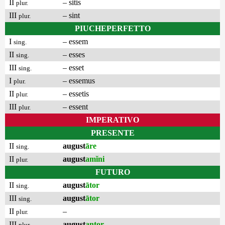
II
– sitis
plur.
III
– sint
plur.
PIUCHEPERFETTO
I
– essem
sing.
II
– esses
sing.
III
– esset
sing.
I
– essemus
plur.
II
– essetis
plur.
III
– essent
plur.
IMPERATIVO
PRESENTE
II
august
āre
sing.
II
august
amĭni
plur.
FUTURO
II
august
ātor
sing.
III
august
ātor
sing.
II
–
plur.
III
august
antor
plur.