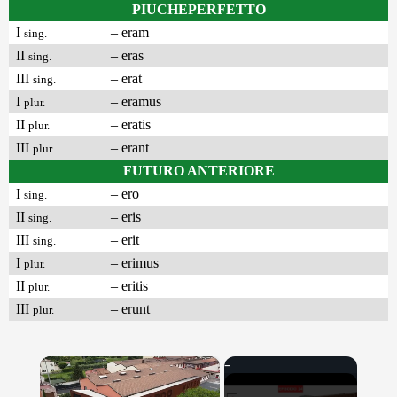
PIUCHEPERFETTO
I
– eram
sing.
II
– eras
sing.
III
– erat
sing.
I
– eramus
plur.
II
– eratis
plur.
III
– erant
plur.
FUTURO ANTERIORE
I
– ero
sing.
II
– eris
sing.
III
– erit
sing.
I
– erimus
plur.
II
– eritis
plur.
III
– erunt
plur.
×