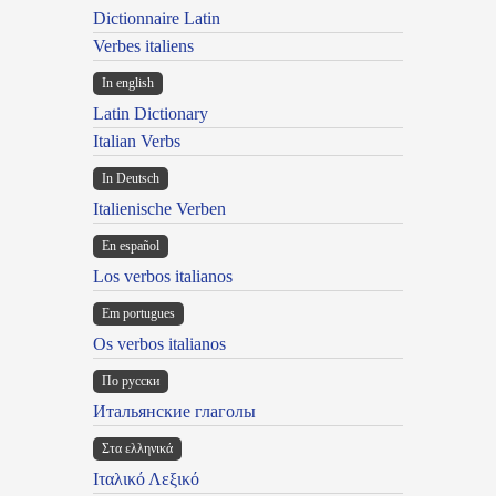
Dictionnaire Latin
Verbes italiens
In english
Latin Dictionary
Italian Verbs
In Deutsch
Italienische Verben
En español
Los verbos italianos
Em portugues
Os verbos italianos
По русски
Итальянские глаголы
Στα ελληνικά
Ιταλικό Λεξικό