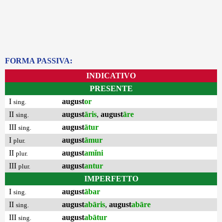
FORMA PASSIVA:
INDICATIVO
PRESENTE
I
august
or
sing.
II
august
āris
,
august
āre
sing.
III
august
ātur
sing.
I
august
āmur
plur.
II
august
amĭni
plur.
III
august
antur
plur.
IMPERFETTO
I
august
ābar
sing.
II
august
abāris
,
august
abāre
sing.
III
august
abātur
sing.