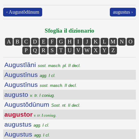
‹ Augustŏdūnum
augustus ›
Sfoglia il dizionario
A
B
C
D
E
F
G
H
I
J
K
L
M
N
O
P
Q
R
S
T
U
V
W
X
Y
Z
Augustĭāni
sost. masch. pl. II decl.
Augustīnus
agg. I cl.
Augustīnus
sost. masch. II decl.
augusto
v. tr. I coniug.
Augustŏdūnum
Sost. nt. II decl.
augustor
v. tr. I coniug.
augustus
agg. I cl.
Augustus
agg. I cl.