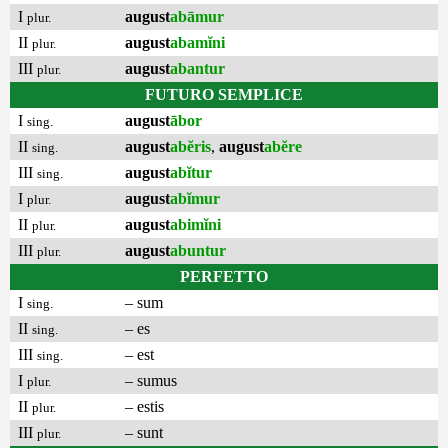
I
august
abāmur
plur.
II
august
abamĭni
plur.
III
august
abantur
plur.
FUTURO SEMPLICE
I
august
ābor
sing.
II
august
abĕris
,
august
abĕre
sing.
III
august
abĭtur
sing.
I
august
abĭmur
plur.
II
august
abimĭni
plur.
III
august
abuntur
plur.
PERFETTO
I
– sum
sing.
II
– es
sing.
III
– est
sing.
I
– sumus
plur.
II
– estis
plur.
III
– sunt
plur.