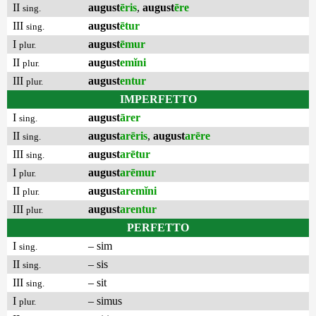
II
august
ēris
,
august
ēre
sing.
III
august
ētur
sing.
I
august
ēmur
plur.
II
august
emĭni
plur.
III
august
entur
plur.
IMPERFETTO
I
august
ārer
sing.
II
august
arēris
,
august
arēre
sing.
III
august
arētur
sing.
I
august
arēmur
plur.
II
august
aremĭni
plur.
III
august
arentur
plur.
PERFETTO
I
– sim
sing.
II
– sis
sing.
III
– sit
sing.
I
– simus
plur.