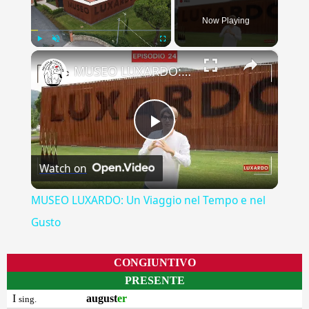
Now Playing
×
Play
Unmute
Fullscreen
MUSEO LUXARDO: Un Viaggio nel Tempo e nel Gusto
Play
Watch on
Video
MUSEO LUXARDO: Un Viaggio nel Tempo e nel
Gusto
CONGIUNTIVO
PRESENTE
I
august
er
sing.