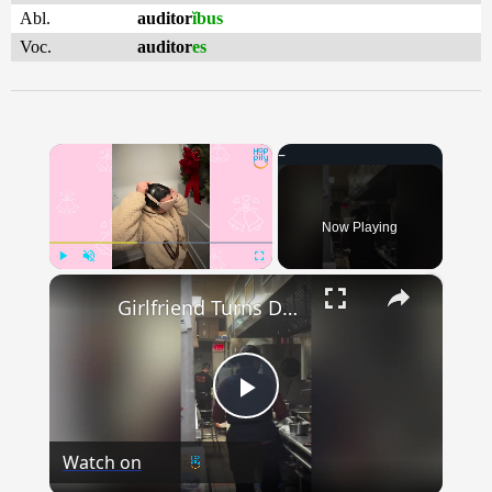
Abl.
auditor
ĭbus
Voc.
auditor
es
×
Now Playing
×
Play
Unmute
Fullscreen
Girlfriend Turns Detective And Accidentally Ruins Boyfriend's Proposal | Happily TV
Play
Watch on
Video