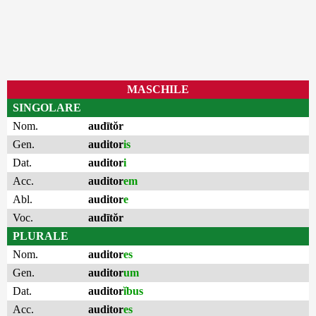
MASCHILE
SINGOLARE
Nom.
audītŏr
Gen.
auditor
is
Dat.
auditor
i
Acc.
auditor
em
Abl.
auditor
e
Voc.
audītŏr
PLURALE
Nom.
auditor
es
Gen.
auditor
um
Dat.
auditor
ĭbus
Acc.
auditor
es