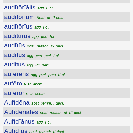
audītōrĭālis
agg. II cl.
audītōrĭum
Sost. nt. II decl.
audītōrĭus
agg. I cl.
auditūrūs
agg. part. fut.
audītŭs
sost. masch. IV decl.
audītus
agg. part. perf. I cl.
auditus
agg. inf. perf.
aufĕrens
agg. part. pres. II cl.
aufĕro
v. tr. anom.
aufĕror
v. tr. anom.
Aufĭdēna
sost. femm. I decl.
Aufĭdēnātes
sost. masch. pl. III decl.
Aufĭdĭānus
agg. I cl.
Aufĭdĭus
sost. masch. II decl.