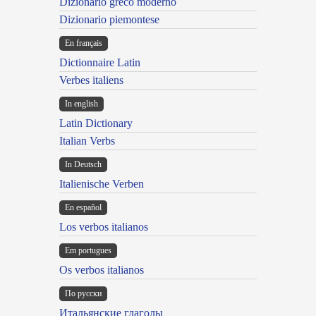
Dizionario greco moderno
Dizionario piemontese
En français
Dictionnaire Latin
Verbes italiens
In english
Latin Dictionary
Italian Verbs
In Deutsch
Italienische Verben
En español
Los verbos italianos
Em portugues
Os verbos italianos
По русски
Итальянские глаголы