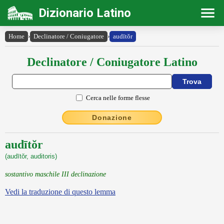
Dizionario Latino
Home
›
Declinatore / Coniugatore
›
audītŏr
Declinatore / Coniugatore Latino
Cerca nelle forme flesse
Donazione
audītŏr
(audītŏr, auditoris)
sostantivo maschile III declinazione
Vedi la traduzione di questo lemma