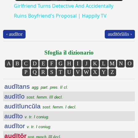
Girlfriend Turns Detective And Accidentally
Ruins Boyfriend's Proposal | Happily TV
‹ audĭtor
audītōrĭālis ›
Sfoglia il dizionario
A
B
C
D
E
F
G
H
I
J
K
L
M
N
O
P
Q
R
S
T
U
V
W
X
Y
Z
audĭtans
agg. part. pres. II cl.
audītĭo
sost. femm. III decl.
audītĭuncŭla
sost. femm. I decl.
audĭto
v. tr. I coniug.
audĭtor
v. tr. I coniug.
audītŏr
sost. masch. III decl.