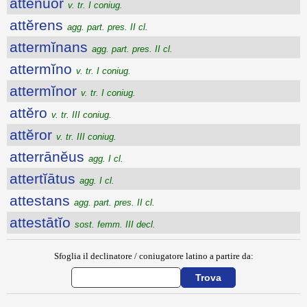
attĕnŭor
v. tr. I coniug.
attĕrens
agg. part. pres. II cl.
attermĭnans
agg. part. pres. II cl.
attermĭno
v. tr. I coniug.
attermĭnor
v. tr. I coniug.
attĕro
v. tr. III coniug.
attĕror
v. tr. III coniug.
atterrānĕus
agg. I cl.
attertĭātus
agg. I cl.
attestans
agg. part. pres. II cl.
attestātĭo
sost. femm. III decl.
Sfoglia il declinatore / coniugatore latino a partire da: