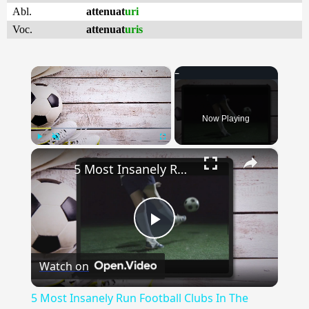
Abl.
attenuat
uri
Voc.
attenuat
uris
×
Now Playing
×
Play
Unmute
Fullscreen
5 Most Insanely Run Football Clubs In The World
Play
Watch on
Video
5 Most Insanely Run Football Clubs In The