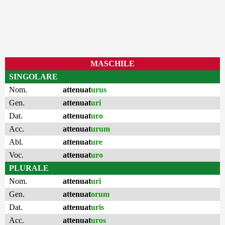
MASCHILE
SINGOLARE
Nom.
attenuat
urus
Gen.
attenuat
uri
Dat.
attenuat
uro
Acc.
attenuat
urum
Abl.
attenuat
ure
Voc.
attenuat
uro
PLURALE
Nom.
attenuat
uri
Gen.
attenuat
orum
Dat.
attenuat
uris
Acc.
attenuat
uros