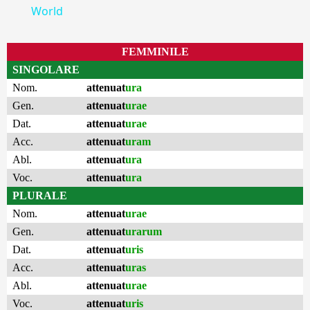
World
FEMMINILE
SINGOLARE
Nom.
attenuat
ura
Gen.
attenuat
urae
Dat.
attenuat
urae
Acc.
attenuat
uram
Abl.
attenuat
ura
Voc.
attenuat
ura
PLURALE
Nom.
attenuat
urae
Gen.
attenuat
urarum
Dat.
attenuat
uris
Acc.
attenuat
uras
Abl.
attenuat
urae
Voc.
attenuat
uris