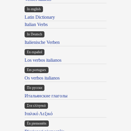
In english
Latin Dictionary
Italian Verbs
In Deutsch
Italienische Verben
En español
Los verbos italianos
Em portugues
Os verbos italianos
По русски
Итальянские глаголы
Στα ελληνικά
Ιταλικό Λεξικό
Ën piemontèis