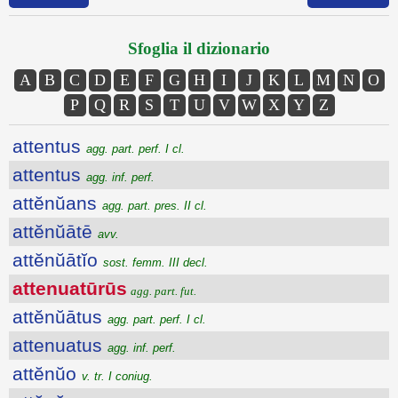
Sfoglia il dizionario
A
B
C
D
E
F
G
H
I
J
K
L
M
N
O
P
Q
R
S
T
U
V
W
X
Y
Z
attentus
agg. part. perf. I cl.
attentus
agg. inf. perf.
attĕnŭans
agg. part. pres. II cl.
attĕnŭātē
avv.
attĕnŭātĭo
sost. femm. III decl.
attenuatūrūs
agg. part. fut.
attĕnŭātus
agg. part. perf. I cl.
attenuatus
agg. inf. perf.
attĕnŭo
v. tr. I coniug.