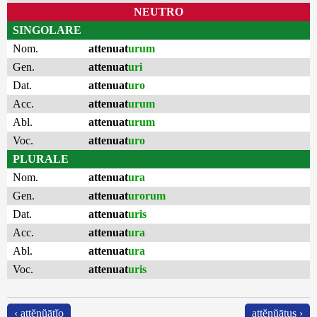
NEUTRO
SINGOLARE
Nom.
attenuat
urum
Gen.
attenuat
uri
Dat.
attenuat
uro
Acc.
attenuat
urum
Abl.
attenuat
urum
Voc.
attenuat
uro
PLURALE
Nom.
attenuat
ura
Gen.
attenuat
urorum
Dat.
attenuat
uris
Acc.
attenuat
ura
Abl.
attenuat
ura
Voc.
attenuat
uris
‹ attĕnŭātĭo
attĕnŭātus ›