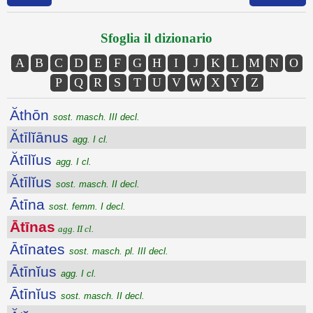
Sfoglia il dizionario
A
B
C
D
E
F
G
H
I
J
K
L
M
N
O
P
Q
R
S
T
U
V
W
X
Y
Z
Ăthōn
sost. masch. III decl.
Ătīlĭānus
agg. I cl.
Ătīlĭus
agg. I cl.
Ătīlĭus
sost. masch. II decl.
Ātīna
sost. femm. I decl.
Ātīnas
agg. II cl.
Ātīnates
sost. masch. pl. III decl.
Ātīnĭus
agg. I cl.
Ātīnĭus
sost. masch. II decl.