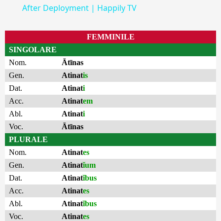
After Deployment | Happily TV
FEMMINILE
SINGOLARE
Nom.
Ātīnas
Gen.
Atinat
is
Dat.
Atinat
i
Acc.
Atinat
em
Abl.
Atinat
i
Voc.
Ātīnas
PLURALE
Nom.
Atinat
es
Gen.
Atinat
ĭum
Dat.
Atinat
ĭbus
Acc.
Atinat
es
Abl.
Atinat
ĭbus
Voc.
Atinat
es