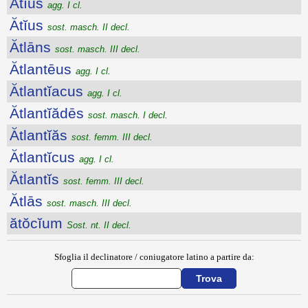
Ătĭus
agg. I cl.
Ătĭus
sost. masch. II decl.
Ătlāns
sost. masch. III decl.
Ătlantēus
agg. I cl.
Ătlantĭacus
agg. I cl.
Ătlantĭădēs
sost. masch. I decl.
Ătlantĭăs
sost. femm. III decl.
Ătlantĭcus
agg. I cl.
Ătlantĭs
sost. femm. III decl.
Ătlās
sost. masch. III decl.
ătŏcĭum
Sost. nt. II decl.
Sfoglia il declinatore / coniugatore latino a partire da: