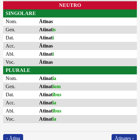
NEUTRO
SINGOLARE
Nom.
Ātīnas
Gen.
Atinat
is
Dat.
Atinat
i
Acc.
Ātīnas
Abl.
Atinat
i
Voc.
Ātīnas
PLURALE
Nom.
Atinat
ĭa
Gen.
Atinat
ĭum
Dat.
Atinat
ĭbus
Acc.
Atinat
ĭa
Abl.
Atinat
ĭbus
Voc.
Atinat
ĭa
‹ Ātīna
Ātīnates ›