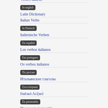
In english
Latin Dictionary
Italian Verbs
In Deutsch
Italienische Verben
En español
Los verbos italianos
Em portugues
Os verbos italianos
По русски
Итальянские глаголы
Στα ελληνικά
Ιταλικό Λεξικό
Ën piemontèis