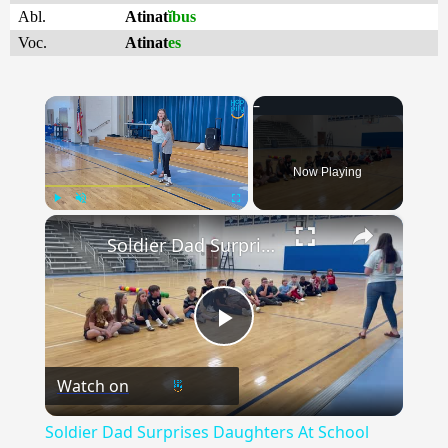
Abl.
Atinat
ĭbus
Voc.
Atinat
es
×
Now Playing
×
Play
Unmute
Fullscreen
Soldier Dad Surprises Daughters At School After Deployment | Happily TV
Play
Watch on
Video
Soldier Dad Surprises Daughters At School