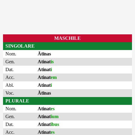
MASCHILE
SINGOLARE
Nom.
Ātīnas
Gen.
Atinat
is
Dat.
Atinat
i
Acc.
Atinat
em
Abl.
Atinat
i
Voc.
Ātīnas
PLURALE
Nom.
Atinat
es
Gen.
Atinat
ĭum
Dat.
Atinat
ĭbus
Acc.
Atinat
es