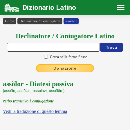
Dizionario Latino
Home
›
Declinatore / Coniugatore
›
assŏlor
Declinatore / Coniugatore Latino
Cerca nelle forme flesse
Donazione
assŏlor - Diatesi passiva
(assŏlo, assŏlas, assolavi, assŏlāre)
verbo transitivo I coniugazione
Vedi la traduzione di questo lemma