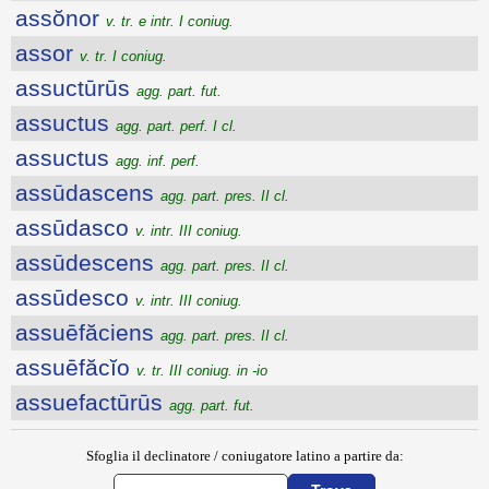
assŏnor
v. tr. e intr. I coniug.
assor
v. tr. I coniug.
assuctūrūs
agg. part. fut.
assuctus
agg. part. perf. I cl.
assuctus
agg. inf. perf.
assūdascens
agg. part. pres. II cl.
assūdasco
v. intr. III coniug.
assūdescens
agg. part. pres. II cl.
assūdesco
v. intr. III coniug.
assuēfăciens
agg. part. pres. II cl.
assuēfăcĭo
v. tr. III coniug. in -io
assuefactūrūs
agg. part. fut.
Sfoglia il declinatore / coniugatore latino a partire da: