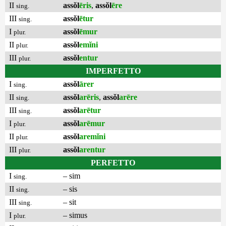
II
assŏl
ēris
,
assŏl
ēre
sing.
III
assŏl
ētur
sing.
I
assŏl
ēmur
plur.
II
assŏl
emĭni
plur.
III
assŏl
entur
plur.
IMPERFETTO
I
assŏl
ārer
sing.
II
assŏl
arēris
,
assŏl
arēre
sing.
III
assŏl
arētur
sing.
I
assŏl
arēmur
plur.
II
assŏl
aremĭni
plur.
III
assŏl
arentur
plur.
PERFETTO
I
– sim
sing.
II
– sis
sing.
III
– sit
sing.
I
– simus
plur.