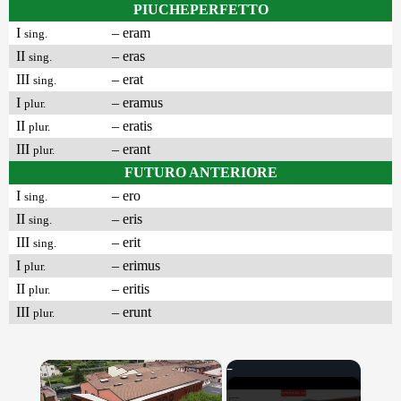
PIUCHEPERFETTO
I
– eram
sing.
II
– eras
sing.
III
– erat
sing.
I
– eramus
plur.
II
– eratis
plur.
III
– erant
plur.
FUTURO ANTERIORE
I
– ero
sing.
II
– eris
sing.
III
– erit
sing.
I
– erimus
plur.
II
– eritis
plur.
III
– erunt
plur.
×