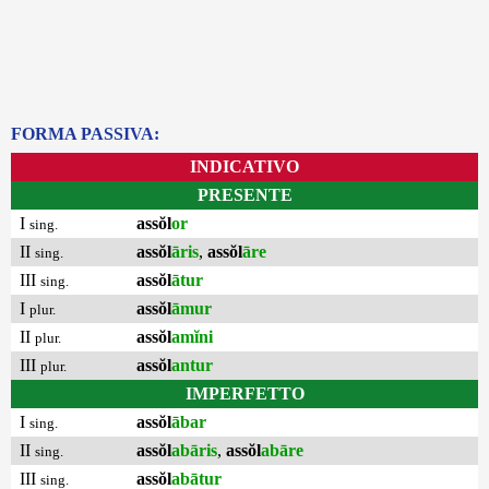
FORMA PASSIVA:
INDICATIVO
PRESENTE
I
assŏl
or
sing.
II
assŏl
āris
,
assŏl
āre
sing.
III
assŏl
ātur
sing.
I
assŏl
āmur
plur.
II
assŏl
amĭni
plur.
III
assŏl
antur
plur.
IMPERFETTO
I
assŏl
ābar
sing.
II
assŏl
abāris
,
assŏl
abāre
sing.
III
assŏl
abātur
sing.