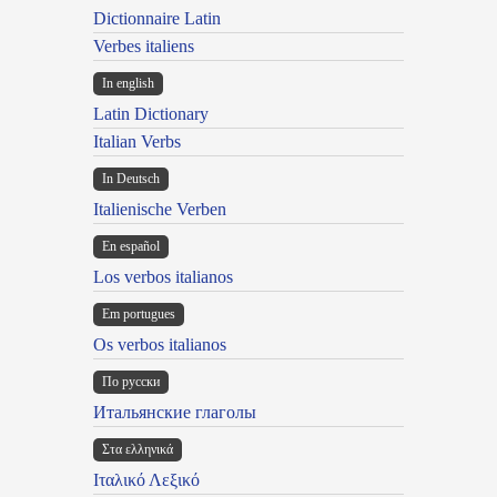
Dictionnaire Latin
Verbes italiens
In english
Latin Dictionary
Italian Verbs
In Deutsch
Italienische Verben
En español
Los verbos italianos
Em portugues
Os verbos italianos
По русски
Итальянские глаголы
Στα ελληνικά
Ιταλικό Λεξικό