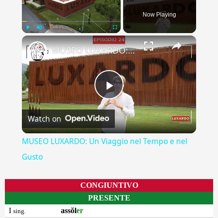
Now Playing
×
Play
Unmute
Fullscreen
MUSEO LUXARDO: Un Viaggio nel Tempo e nel Gusto
Play
Watch on
Video
MUSEO LUXARDO: Un Viaggio nel Tempo e nel
Gusto
CONGIUNTIVO
PRESENTE
I
assŏl
er
sing.