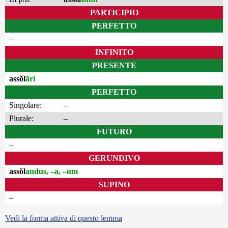
PARTICIPIO
PERFETTO
–
INFINITO
PRESENTE
assŏl
āri
PERFETTO
Singolare:
–
Plurale:
–
FUTURO
–
GERUNDIVO
assŏl
andus, –a, –um
SUPINO
–
Vedi la forma attiva di questo lemma