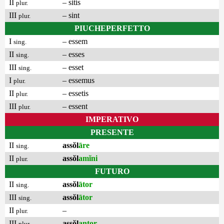
II
– sitis
plur.
III
– sint
plur.
PIUCHEPERFETTO
I
– essem
sing.
II
– esses
sing.
III
– esset
sing.
I
– essemus
plur.
II
– essetis
plur.
III
– essent
plur.
IMPERATIVO
PRESENTE
II
assŏl
āre
sing.
II
assŏl
amĭni
plur.
FUTURO
II
assŏl
ātor
sing.
III
assŏl
ātor
sing.
II
–
plur.
III
assŏl
antor
plur.