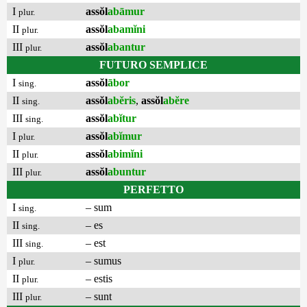
I
assŏl
abāmur
plur.
II
assŏl
abamĭni
plur.
III
assŏl
abantur
plur.
FUTURO SEMPLICE
I
assŏl
ābor
sing.
II
assŏl
abĕris
,
assŏl
abĕre
sing.
III
assŏl
abĭtur
sing.
I
assŏl
abĭmur
plur.
II
assŏl
abimĭni
plur.
III
assŏl
abuntur
plur.
PERFETTO
I
– sum
sing.
II
– es
sing.
III
– est
sing.
I
– sumus
plur.
II
– estis
plur.
III
– sunt
plur.