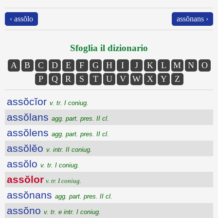
‹ assŏlo
assŏnans ›
Sfoglia il dizionario
A
B
C
D
E
F
G
H
I
J
K
L
M
N
O
P
Q
R
S
T
U
V
W
X
Y
Z
assŏcĭor
v. tr. I coniug.
assŏlans
agg. part. pres. II cl.
assŏlens
agg. part. pres. II cl.
assŏlĕo
v. intr. II coniug.
assŏlo
v. tr. I coniug.
assŏlor
v. tr. I coniug.
assŏnans
agg. part. pres. II cl.
assŏno
v. tr. e intr. I coniug.