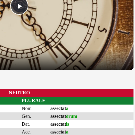
Play
Video
NEUTRO
PLURALE
Nom.
assectat
a
Gen.
assectat
ōrum
Dat.
assectat
is
Acc.
assectat
a