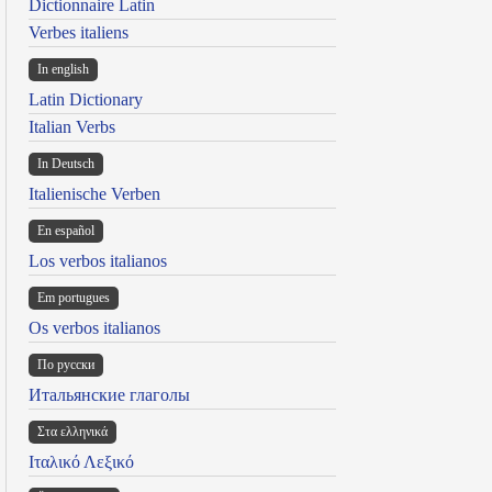
Dictionnaire Latin
Verbes italiens
In english
Latin Dictionary
Italian Verbs
In Deutsch
Italienische Verben
En español
Los verbos italianos
Em portugues
Os verbos italianos
По русски
Итальянские глаголы
Στα ελληνικά
Ιταλικό Λεξικό