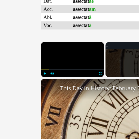
Dat.
assectat
ae
Acc.
assectat
am
Abl.
assectat
ă
Voc.
assectat
ā
×
Play
Unmute
Fullscreen
This Day in History: February 