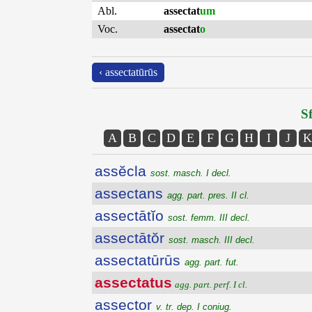
Abl.
assectat
um
Voc.
assectat
o
‹ assectatūrūs
Sf
A
B
C
D
E
F
G
H
I
J
K
assĕcla
sost. masch. I decl.
assectans
agg. part. pres. II cl.
assectātĭo
sost. femm. III decl.
assectātŏr
sost. masch. III decl.
assectatūrūs
agg. part. fut.
assectatus
agg. part. perf. I cl.
assector
v. tr. dep. I coniug.