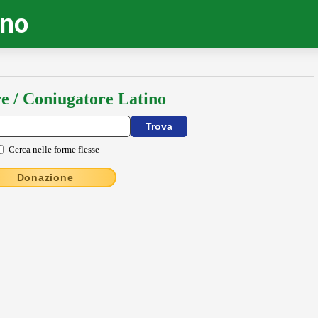
ino
e / Coniugatore Latino
Cerca nelle forme flesse
Donazione