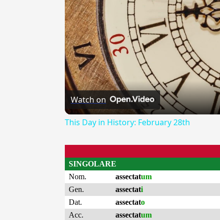
Watch on
This Day in History: February 28th
SINGOLARE
Nom.
assectat
um
Gen.
assectat
i
Dat.
assectat
o
Acc.
assectat
um