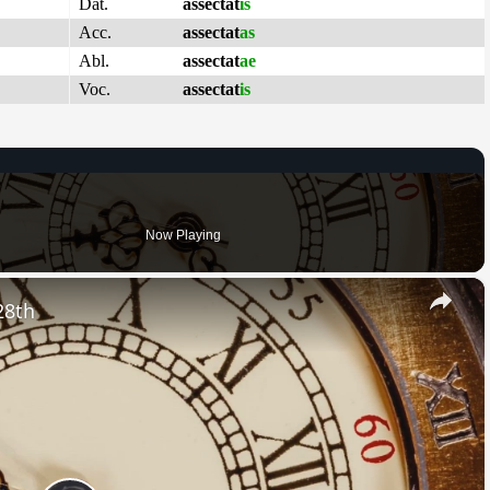
Dat.
assectat
is
Acc.
assectat
as
Abl.
assectat
ae
Voc.
assectat
is
Now Playing
×
28th