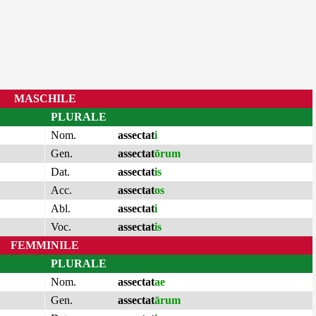
MASCHILE
PLURALE
Nom.
assectat
i
Gen.
assectat
ōrum
Dat.
assectat
is
Acc.
assectat
os
Abl.
assectat
i
Voc.
assectat
is
FEMMINILE
PLURALE
Nom.
assectat
ae
Gen.
assectat
ārum