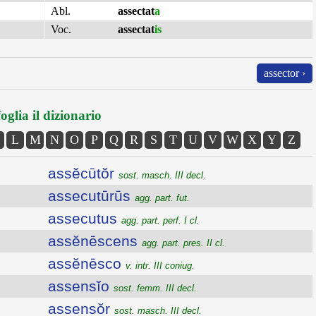
Abl.
assectat
a
Voc.
assectat
is
assector ›
oglia il dizionario
L
M
N
O
P
Q
R
S
T
U
V
W
X
Y
Z
assĕcūtŏr
sost. masch. III decl.
assecutūrūs
agg. part. fut.
assecutus
agg. part. perf. I cl.
assĕnēscens
agg. part. pres. II cl.
assĕnēsco
v. intr. III coniug.
assensĭo
sost. femm. III decl.
assensŏr
sost. masch. III decl.