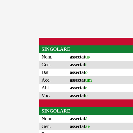
SINGOLARE
Nom.
assectat
us
Gen.
assectat
i
Dat.
assectat
o
Acc.
assectat
um
Abl.
assectat
e
Voc.
assectat
o
SINGOLARE
Nom.
assectat
ă
Gen.
assectat
ae