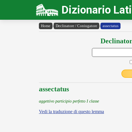
Dizionario Lat
Home
›
Declinatore / Coniugatore
›
assectatus
Declinator
assectatus
aggettivo participio perfetto I classe
Vedi la traduzione di questo lemma