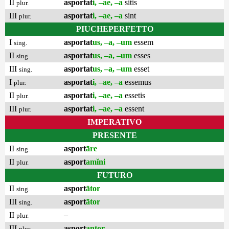
II
asportat
i, –ae, –a
sitis
plur.
III
asportat
i, –ae, –a
sint
plur.
PIUCHEPERFETTO
I
asportat
us, –a, –um
essem
sing.
II
asportat
us, –a, –um
esses
sing.
III
asportat
us, –a, –um
esset
sing.
I
asportat
i, –ae, –a
essemus
plur.
II
asportat
i, –ae, –a
essetis
plur.
III
asportat
i, –ae, –a
essent
plur.
IMPERATIVO
PRESENTE
II
asport
āre
sing.
II
asport
amĭni
plur.
FUTURO
II
asport
ātor
sing.
III
asport
ātor
sing.
II
–
plur.
III
asport
antor
plur.