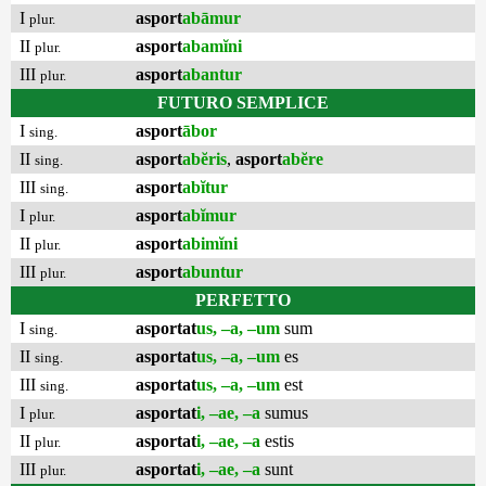
I
asport
abāmur
plur.
II
asport
abamĭni
plur.
III
asport
abantur
plur.
FUTURO SEMPLICE
I
asport
ābor
sing.
II
asport
abĕris
,
asport
abĕre
sing.
III
asport
abĭtur
sing.
I
asport
abĭmur
plur.
II
asport
abimĭni
plur.
III
asport
abuntur
plur.
PERFETTO
I
asportat
us, –a, –um
sum
sing.
II
asportat
us, –a, –um
es
sing.
III
asportat
us, –a, –um
est
sing.
I
asportat
i, –ae, –a
sumus
plur.
II
asportat
i, –ae, –a
estis
plur.
III
asportat
i, –ae, –a
sunt
plur.