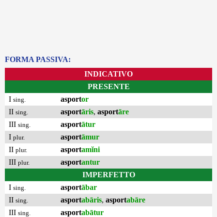
FORMA PASSIVA:
INDICATIVO
PRESENTE
I
asport
or
sing.
II
asport
āris
,
asport
āre
sing.
III
asport
ātur
sing.
I
asport
āmur
plur.
II
asport
amĭni
plur.
III
asport
antur
plur.
IMPERFETTO
I
asport
ābar
sing.
II
asport
abāris
,
asport
abāre
sing.
III
asport
abātur
sing.