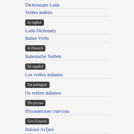
Dictionnaire Latin
Verbes italiens
In english
Latin Dictionary
Italian Verbs
In Deutsch
Italienische Verben
En español
Los verbos italianos
Em portugues
Os verbos italianos
По русски
Итальянские глаголы
Στα ελληνικά
Ιταλικό Λεξικό