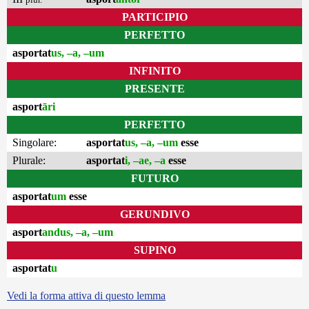
PARTICIPIO
PERFETTO
asportat
us, –a, –um
INFINITO
PRESENTE
asport
āri
PERFETTO
Singolare:
asportat
us, –a, –um
esse
Plurale:
asportat
i, –ae, –a
esse
FUTURO
asportat
um
esse
GERUNDIVO
asport
andus, –a, –um
SUPINO
asportat
u
Vedi la forma attiva di questo lemma