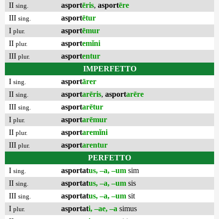
II
asport
ēris
,
asport
ēre
sing.
III
asport
ētur
sing.
I
asport
ēmur
plur.
II
asport
emĭni
plur.
III
asport
entur
plur.
IMPERFETTO
I
asport
ārer
sing.
II
asport
arēris
,
asport
arēre
sing.
III
asport
arētur
sing.
I
asport
arēmur
plur.
II
asport
aremĭni
plur.
III
asport
arentur
plur.
PERFETTO
I
asportat
us, –a, –um
sim
sing.
II
asportat
us, –a, –um
sis
sing.
III
asportat
us, –a, –um
sit
sing.
I
asportat
i, –ae, –a
simus
plur.