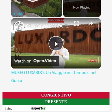
Now Playing
×
Play
Unmute
Fullscreen
MUSEO LUXARDO: Un Viaggio nel Tempo e nel Gusto
Play
Watch on
Video
MUSEO LUXARDO: Un Viaggio nel Tempo e nel
Gusto
CONGIUNTIVO
PRESENTE
I
asport
er
sing.