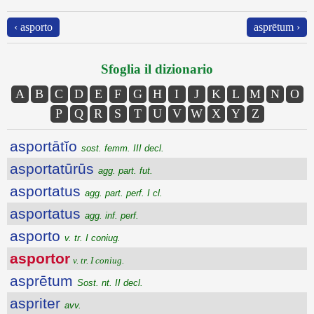
‹ asporto
asprētum ›
Sfoglia il dizionario
A
B
C
D
E
F
G
H
I
J
K
L
M
N
O
P
Q
R
S
T
U
V
W
X
Y
Z
asportātĭo
sost. femm. III decl.
asportatūrūs
agg. part. fut.
asportatus
agg. part. perf. I cl.
asportatus
agg. inf. perf.
asporto
v. tr. I coniug.
asportor
v. tr. I coniug.
asprētum
Sost. nt. II decl.
aspriter
avv.