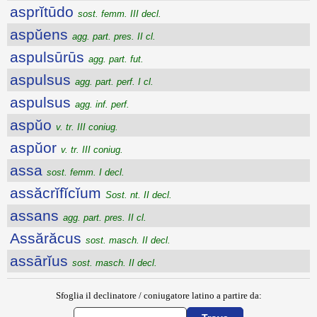
asprĭtūdo
sost. femm. III decl.
aspŭens
agg. part. pres. II cl.
aspulsūrūs
agg. part. fut.
aspulsus
agg. part. perf. I cl.
aspulsus
agg. inf. perf.
aspŭo
v. tr. III coniug.
aspŭor
v. tr. III coniug.
assa
sost. femm. I decl.
assăcrĭfĭcĭum
Sost. nt. II decl.
assans
agg. part. pres. II cl.
Assărăcus
sost. masch. II decl.
assārĭus
sost. masch. II decl.
Sfoglia il declinatore / coniugatore latino a partire da: