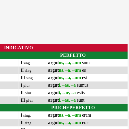
INDICATIVO
PERFETTO
I
argut
us, –a, –um
sum
sing.
II
argut
us, –a, –um
es
sing.
III
argut
us, –a, –um
est
sing.
I
argut
i, –ae, –a
sumus
plur.
II
argut
i, –ae, –a
estis
plur.
III
argut
i, –ae, –a
sunt
plur.
PIUCHEPERFETTO
I
argut
us, –a, –um
eram
sing.
II
argut
us, –a, –um
eras
sing.