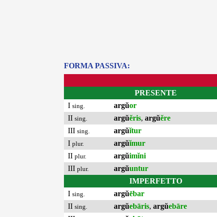
FORMA PASSIVA:
PRESENTE
I
argŭ
or
sing.
II
argŭ
ĕris
,
argŭ
ĕre
sing.
III
argŭ
ĭtur
sing.
I
argŭ
ĭmur
plur.
II
argŭ
imĭni
plur.
III
argŭ
untur
plur.
IMPERFETTO
I
argŭ
ēbar
sing.
II
argŭ
ebāris
,
argŭ
ebāre
sing.