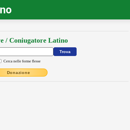
ino
e / Coniugatore Latino
Cerca nelle forme flesse
Donazione