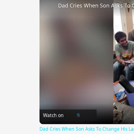
Dad Cries When Son Asks To C
Watch on
Dad Cries When Son Asks To Change His La