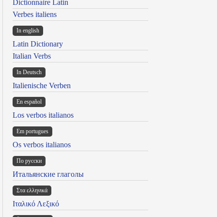
Dictionnaire Latin
Verbes italiens
In english
Latin Dictionary
Italian Verbs
In Deutsch
Italienische Verben
En español
Los verbos italianos
Em portugues
Os verbos italianos
По русски
Итальянские глаголы
Στα ελληνικά
Ιταλικό Λεξικό