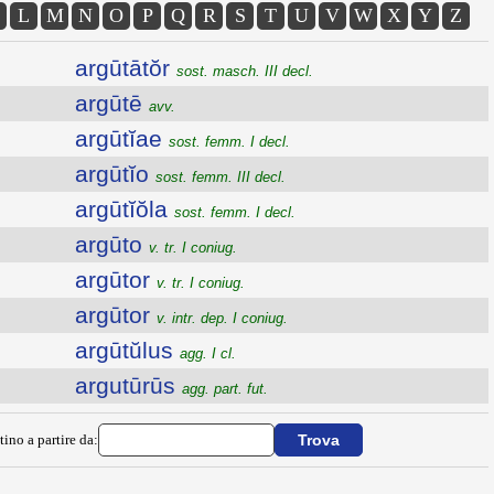
L
M
N
O
P
Q
R
S
T
U
V
W
X
Y
Z
argūtātŏr
sost. masch. III decl.
argūtē
avv.
argūtĭae
sost. femm. I decl.
argūtĭo
sost. femm. III decl.
argūtĭŏla
sost. femm. I decl.
argūto
v. tr. I coniug.
argūtor
v. tr. I coniug.
argūtor
v. intr. dep. I coniug.
argūtŭlus
agg. I cl.
argutūrūs
agg. part. fut.
tino a partire da: