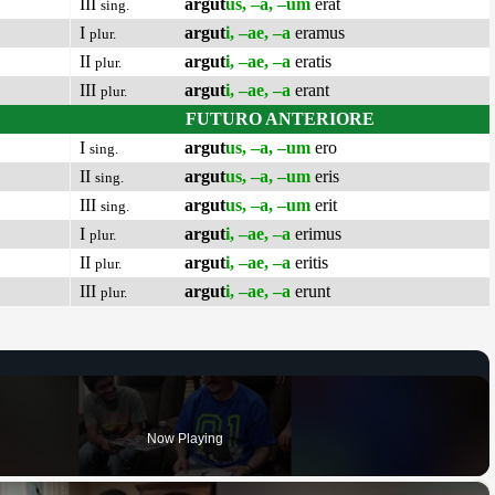
III
argut
us, –a, –um
erat
sing.
I
argut
i, –ae, –a
eramus
plur.
II
argut
i, –ae, –a
eratis
plur.
III
argut
i, –ae, –a
erant
plur.
FUTURO ANTERIORE
I
argut
us, –a, –um
ero
sing.
II
argut
us, –a, –um
eris
sing.
III
argut
us, –a, –um
erit
sing.
I
argut
i, –ae, –a
erimus
plur.
II
argut
i, –ae, –a
eritis
plur.
III
argut
i, –ae, –a
erunt
plur.
Now Playing
×