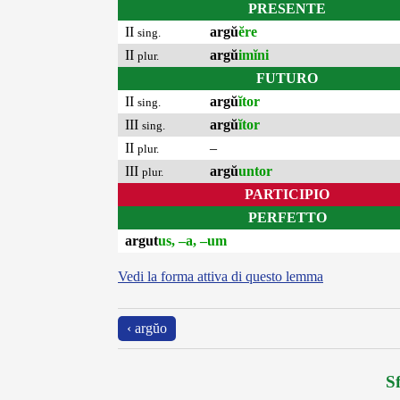
PRESENTE
II
argŭ
ĕre
sing.
II
argŭ
imĭni
plur.
FUTURO
II
argŭ
ĭtor
sing.
III
argŭ
ĭtor
sing.
II
–
plur.
III
argŭ
untor
plur.
PARTICIPIO
PERFETTO
argut
us, –a, –um
Vedi la forma attiva di questo lemma
‹ argŭo
Sf