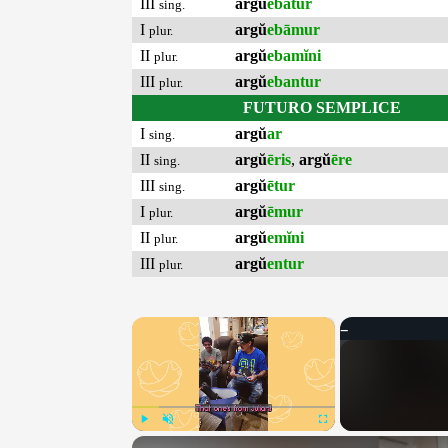
III
argŭ
ebātur
sing.
I
argŭ
ebāmur
plur.
II
argŭ
ebamĭni
plur.
III
argŭ
ebantur
plur.
FUTURO SEMPLICE
I
argŭ
ar
sing.
II
argŭ
ēris
,
argŭ
ēre
sing.
III
argŭ
ētur
sing.
I
argŭ
ēmur
plur.
II
argŭ
emĭni
plur.
III
argŭ
entur
plur.
×
Play
Unmute
Fullscreen