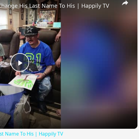
hange His Last Name To His | Happily TV
Play
Video
st Name To His | Happily TV