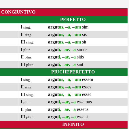
CONGIUNTIVO
PERFETTO
I
argut
us, –a, –um
sim
sing.
II
argut
us, –a, –um
sis
sing.
III
argut
us, –a, –um
sit
sing.
I
argut
i, –ae, –a
simus
plur.
II
argut
i, –ae, –a
sitis
plur.
III
argut
i, –ae, –a
sint
plur.
PIUCHEPERFETTO
I
argut
us, –a, –um
essem
sing.
II
argut
us, –a, –um
esses
sing.
III
argut
us, –a, –um
esset
sing.
I
argut
i, –ae, –a
essemus
plur.
II
argut
i, –ae, –a
essetis
plur.
III
argut
i, –ae, –a
essent
plur.
INFINITO