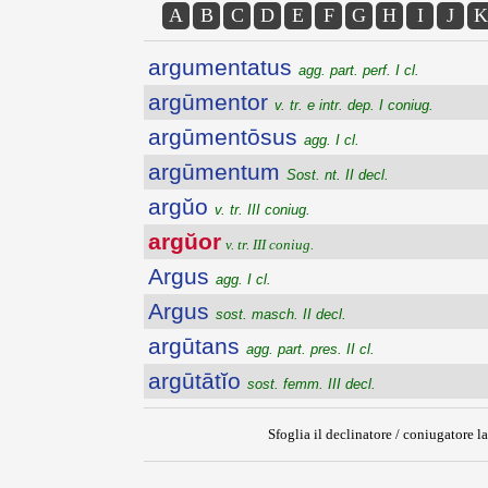
A
B
C
D
E
F
G
H
I
J
K
argumentatus
agg. part. perf. I cl.
argūmentor
v. tr. e intr. dep. I coniug.
argūmentōsus
agg. I cl.
argūmentum
Sost. nt. II decl.
argŭo
v. tr. III coniug.
argŭor
v. tr. III coniug.
Argus
agg. I cl.
Argus
sost. masch. II decl.
argūtans
agg. part. pres. II cl.
argūtātĭo
sost. femm. III decl.
Sfoglia il declinatore / coniugatore la
{{ID:ARGUOR100}}