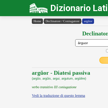
Dizionario Lat
Home
›
Declinatore / Coniugatore
›
argŭor
Declinator
argŭor - Diatesi passiva
(argŭo, argŭis, argui, argutum, argŭĕre)
verbo transitivo III coniugazione
Vedi la traduzione di questo lemma