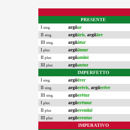
PRESENTE
I
argŭ
ar
sing.
II
argŭ
āris
,
argŭ
āre
sing.
III
argŭ
ātur
sing.
I
argŭ
āmur
plur.
II
argŭ
amĭni
plur.
III
argŭ
antur
plur.
IMPERFETTO
I
argŭ
ĕrer
sing.
II
argŭ
erēris
,
argŭ
erēre
sing.
III
argŭ
erētur
sing.
I
argŭ
erēmur
plur.
II
argŭ
eremĭni
plur.
III
argŭ
erentur
plur.
IMPERATIVO