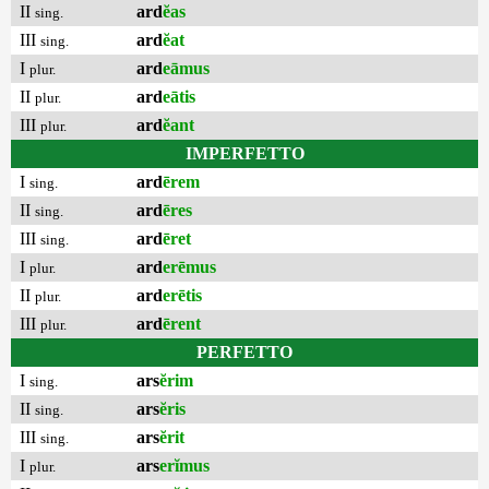
II
ard
ĕas
sing.
III
ard
ĕat
sing.
I
ard
eāmus
plur.
II
ard
eātis
plur.
III
ard
ĕant
plur.
IMPERFETTO
I
ard
ērem
sing.
II
ard
ēres
sing.
III
ard
ēret
sing.
I
ard
erēmus
plur.
II
ard
erētis
plur.
III
ard
ērent
plur.
PERFETTO
I
ars
ĕrim
sing.
II
ars
ĕris
sing.
III
ars
ĕrit
sing.
I
ars
erĭmus
plur.