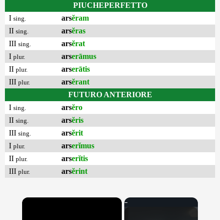
PIUCHEPERFETTO
I
ars
ĕram
sing.
II
ars
ĕras
sing.
III
ars
ĕrat
sing.
I
ars
erāmus
plur.
II
ars
erātis
plur.
III
ars
ĕrant
plur.
FUTURO ANTERIORE
I
ars
ĕro
sing.
II
ars
ĕris
sing.
III
ars
ĕrit
sing.
I
ars
erĭmus
plur.
II
ars
erĭtis
plur.
III
ars
ĕrint
plur.
×