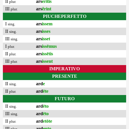
II
ars
erĭtis
plur.
III
ars
ĕrint
plur.
PIUCHEPERFETTO
I
ars
issem
sing.
II
ars
isses
sing.
III
ars
isset
sing.
I
ars
issēmus
plur.
II
ars
issētis
plur.
III
ars
issent
plur.
IMPERATIVO
PRESENTE
II
ard
e
sing.
II
ard
ēte
plur.
FUTURO
II
ard
ēto
sing.
III
ard
ēto
sing.
II
ard
etōte
plur.
III
ard
ento
plur.