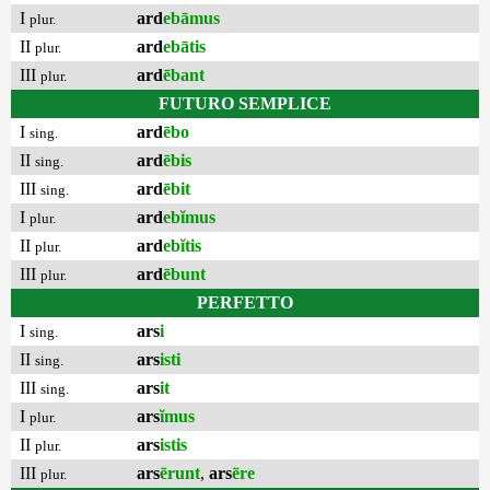
I
ard
ebāmus
plur.
II
ard
ebātis
plur.
III
ard
ēbant
plur.
FUTURO SEMPLICE
I
ard
ēbo
sing.
II
ard
ēbis
sing.
III
ard
ēbit
sing.
I
ard
ebĭmus
plur.
II
ard
ebĭtis
plur.
III
ard
ēbunt
plur.
PERFETTO
I
ars
i
sing.
II
ars
isti
sing.
III
ars
it
sing.
I
ars
ĭmus
plur.
II
ars
istis
plur.
III
ars
ērunt
,
ars
ēre
plur.