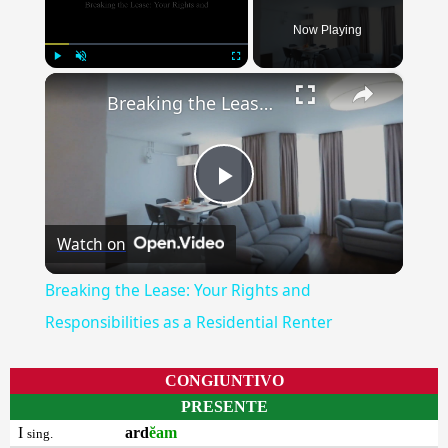
Now Playing
×
Play
Unmute
Fullscreen
Breaking the Lease: Your Rights and Responsibilities as a Residential Renter
Play
Watch on
Video
Breaking the Lease: Your Rights and
Responsibilities as a Residential Renter
CONGIUNTIVO
PRESENTE
I
ard
ĕam
sing.