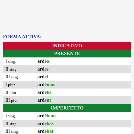
FORMA ATTIVA:
INDICATIVO
PRESENTE
I
ard
ĕo
sing.
II
ard
es
sing.
III
ard
et
sing.
I
ard
ēmus
plur.
II
ard
ētis
plur.
III
ard
ent
plur.
IMPERFETTO
I
ard
ēbam
sing.
II
ard
ēbas
sing.
III
ard
ēbat
sing.