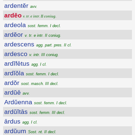
ardentĕr
avv.
ardĕo
v. tr. e intr. II coniug.
ardeola
sost. femm. I decl.
ardĕor
v. tr. e intr. II coniug.
ardescens
agg. part. pres. II cl.
ardesco
v. intr. III coniug.
ardĭfētus
agg. I cl.
ardĭŏla
sost. femm. I decl.
ardŏr
sost. masch. III decl.
ardŭē
avv.
Ardŭenna
sost. femm. I decl.
ardŭĭtās
sost. femm. III decl.
ārdus
agg. I cl.
ardŭum
Sost. nt. II decl.