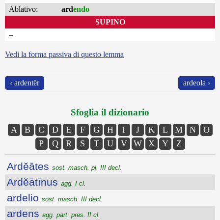
Ablativo:
ard
endo
SUPINO
–
Vedi la forma passiva di questo lemma
‹ ardentĕr
ardeola ›
Sfoglia il dizionario
A
B
C
D
E
F
G
H
I
J
K
L
M
N
O
P
Q
R
S
T
U
V
W
X
Y
Z
Ardĕātes
sost. masch. pl. III decl.
Ardĕātīnus
agg. I cl.
ardelio
sost. masch. III decl.
ardens
agg. part. pres. II cl.