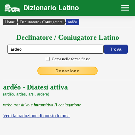
Dizionario Latino
Home
›
Declinatore / Coniugatore
›
ardĕo
Declinatore / Coniugatore Latino
Cerca nelle forme flesse
Donazione
ardĕo - Diatesi attiva
(ardĕo, ardes, arsi, ardēre)
verbo transitivo e intransitivo II coniugazione
Vedi la traduzione di questo lemma