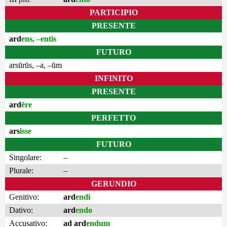
PARTICIPIO
PRESENTE
ard
ens, –entis
FUTURO
arsūrūs, –a, –ūm
INFINITO
PRESENTE
ard
ēre
PERFETTO
ars
isse
FUTURO
Singolare:
–
Plurale:
–
GERUNDIO
Genitivo:
ard
endi
Dativo:
ard
endo
Accusativo:
ad ard
endum