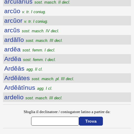
arcŭlārĭus
sost. masch. II decl.
arcŭo
v. tr. I coniug.
arcŭor
v. tr. I coniug.
arcŭs
sost. masch. IV decl.
ardălĭo
sost. masch. III decl.
ardĕa
sost. femm. I decl.
Ardĕa
sost. femm. I decl.
Ardĕās
agg. II cl.
Ardĕātes
sost. masch. pl. III decl.
Ardĕātīnus
agg. I cl.
ardelio
sost. masch. III decl.
Sfoglia il declinatore / coniugatore latino a partire da: