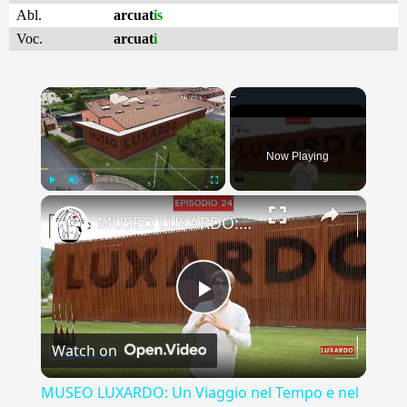
Abl.
arcuat
is
Voc.
arcuat
i
×
Now Playing
×
Play
Unmute
Fullscreen
MUSEO LUXARDO: Un Viaggio nel Tempo e nel Gusto
Play
Watch on
Video
MUSEO LUXARDO: Un Viaggio nel Tempo e nel