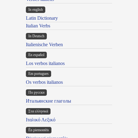
In english
Latin Dictionary
Italian Verbs
In Deutsch
Italienische Verben
En español
Los verbos italianos
Em portugues
Os verbos italianos
По русски
Итальянские глаголы
Στα ελληνικά
Ιταλικό Λεξικό
Ën piemontèis