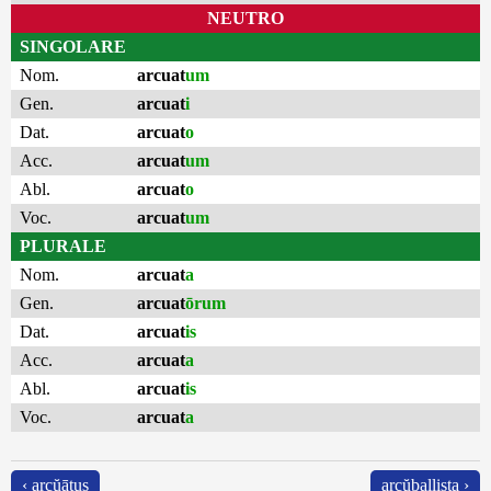
NEUTRO
SINGOLARE
Nom.
arcuat
um
Gen.
arcuat
i
Dat.
arcuat
o
Acc.
arcuat
um
Abl.
arcuat
o
Voc.
arcuat
um
PLURALE
Nom.
arcuat
a
Gen.
arcuat
ōrum
Dat.
arcuat
is
Acc.
arcuat
a
Abl.
arcuat
is
Voc.
arcuat
a
‹ arcŭātus
arcŭballista ›