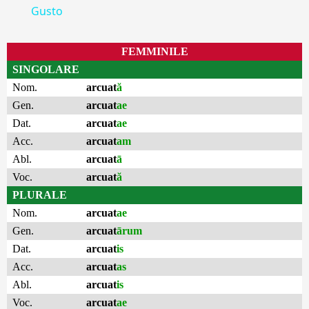
Gusto
FEMMINILE
SINGOLARE
Nom.
arcuat
ă
Gen.
arcuat
ae
Dat.
arcuat
ae
Acc.
arcuat
am
Abl.
arcuat
ā
Voc.
arcuat
ă
PLURALE
Nom.
arcuat
ae
Gen.
arcuat
ārum
Dat.
arcuat
is
Acc.
arcuat
as
Abl.
arcuat
is
Voc.
arcuat
ae