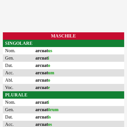
MASCHILE
SINGOLARE
Nom.
arcuat
us
Gen.
arcuat
i
Dat.
arcuat
o
Acc.
arcuat
um
Abl.
arcuat
o
Voc.
arcuat
e
PLURALE
Nom.
arcuat
i
Gen.
arcuat
ōrum
Dat.
arcuat
is
Acc.
arcuat
os