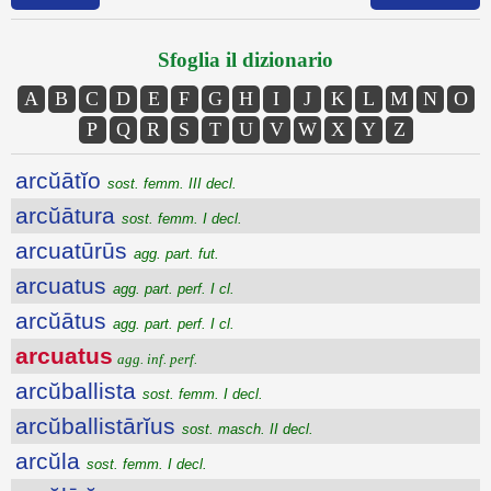
Sfoglia il dizionario
A
B
C
D
E
F
G
H
I
J
K
L
M
N
O
P
Q
R
S
T
U
V
W
X
Y
Z
arcŭātĭo
sost. femm. III decl.
arcŭātura
sost. femm. I decl.
arcuatūrūs
agg. part. fut.
arcuatus
agg. part. perf. I cl.
arcŭātus
agg. part. perf. I cl.
arcuatus
agg. inf. perf.
arcŭballista
sost. femm. I decl.
arcŭballistārĭus
sost. masch. II decl.
arcŭla
sost. femm. I decl.