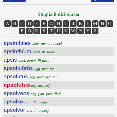
Sfoglia il dizionario
A
B
C
D
E
F
G
H
I
J
K
L
M
N
O
P
Q
R
S
T
U
V
W
X
Y
Z
apsinthites
sost. masch. I decl.
apsinthĭum
Sost. nt. II decl.
apsis
sost. femm. III decl.
apsolutūrūs
agg. part. fut.
apsolutus
agg. part. perf. I cl.
apsolutus
agg. inf. perf.
apsolvens
agg. part. pres. II cl.
apsolvo
v. tr. III coniug.
apsolvor
v. tr. III coniug.