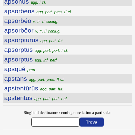
apsŏnus
agg. I cl.
apsorbens
agg. part. pres. II cl.
apsorbĕo
v. tr. II coniug.
apsorbĕor
v. tr. II coniug.
apsorptūrūs
agg. part. fut.
apsorptus
agg. part. perf. I cl.
apsorptus
agg. inf. perf.
apsquĕ
prep.
apstans
agg. part. pres. II cl.
apstentūrūs
agg. part. fut.
apstentus
agg. part. perf. I cl.
Sfoglia il declinatore / coniugatore latino a partire da: