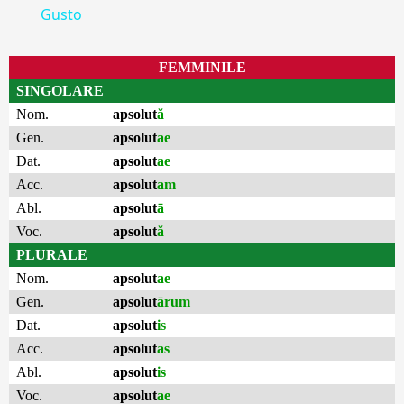
Gusto
FEMMINILE
SINGOLARE
Nom.
apsolut
ă
Gen.
apsolut
ae
Dat.
apsolut
ae
Acc.
apsolut
am
Abl.
apsolut
ā
Voc.
apsolut
ă
PLURALE
Nom.
apsolut
ae
Gen.
apsolut
ārum
Dat.
apsolut
is
Acc.
apsolut
as
Abl.
apsolut
is
Voc.
apsolut
ae