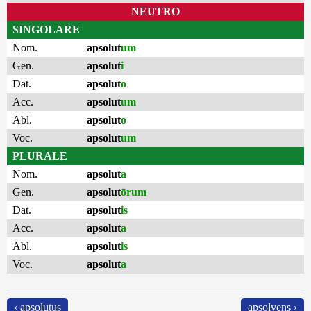
NEUTRO
SINGOLARE
Nom.
apsolut
um
Gen.
apsolut
i
Dat.
apsolut
o
Acc.
apsolut
um
Abl.
apsolut
o
Voc.
apsolut
um
PLURALE
Nom.
apsolut
a
Gen.
apsolut
ōrum
Dat.
apsolut
is
Acc.
apsolut
a
Abl.
apsolut
is
Voc.
apsolut
a
‹ apsolutus
apsolvens ›