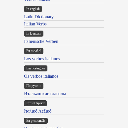
In english
Latin Dictionary
Italian Verbs
In Deutsch
Italienische Verben
En español
Los verbos italianos
Em portugues
Os verbos italianos
По русски
Итальянские глаголы
Στα ελληνικά
Ιταλικό Λεξικό
Ën piemontèis