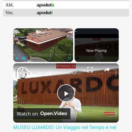
Abl.
apsolut
is
Voc.
apsolut
i
×
Now Playing
×
Play
Unmute
Fullscreen
MUSEO LUXARDO: Un Viaggio nel Tempo e nel Gusto
Play
Watch on
Video
MUSEO LUXARDO: Un Viaggio nel Tempo e nel