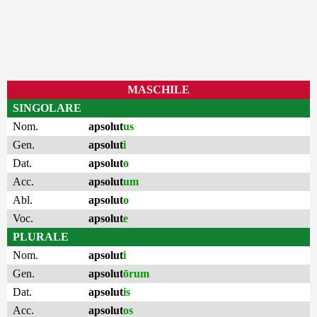
MASCHILE
SINGOLARE
Nom.
apsolut
us
Gen.
apsolut
i
Dat.
apsolut
o
Acc.
apsolut
um
Abl.
apsolut
o
Voc.
apsolut
e
PLURALE
Nom.
apsolut
i
Gen.
apsolut
ōrum
Dat.
apsolut
is
Acc.
apsolut
os