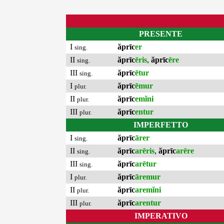
PRESENTE
I
ăprīc
er
sing.
II
ăprīc
ēris
,
ăprīc
ēre
sing.
III
ăprīc
ētur
sing.
I
ăprīc
ēmur
plur.
II
ăprīc
emĭni
plur.
III
ăprīc
entur
plur.
IMPERFETTO
I
ăprīc
ārer
sing.
II
ăprīc
arēris
,
ăprīc
arēre
sing.
III
ăprīc
arētur
sing.
I
ăprīc
āremur
plur.
II
ăprīc
aremĭni
plur.
III
ăprīc
arentur
plur.
IMPERATIVO