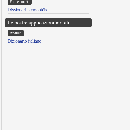
Ën piemontèis
Dissionari piemontèis
Le nostre applicazioni mobili
Android
Dizionario italiano