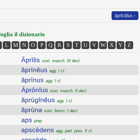
ăprĭcŭlus ›
oglia il dizionario
L
M
N
O
P
Q
R
S
T
U
V
W
X
Y
Z
Ăprīlis
sost. masch. III decl.
ăprīnĕus
agg. I cl.
ăprīnus
agg. I cl.
Ăprōnĭus
sost. masch. II decl.
ăprūgĭnĕus
agg. I cl.
ăprūna
sost. femm. I decl.
aps
prep.
apscēdens
agg. part. pres. II cl.
apscēdo