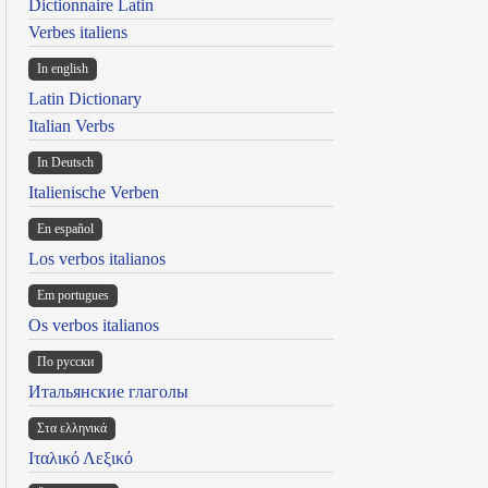
Dictionnaire Latin
Verbes italiens
In english
Latin Dictionary
Italian Verbs
In Deutsch
Italienische Verben
En español
Los verbos italianos
Em portugues
Os verbos italianos
По русски
Итальянские глаголы
Στα ελληνικά
Ιταλικό Λεξικό