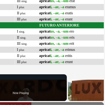
III
apricat
us, –a, –um
erat
sing.
I
apricat
i, –ae, –a
eramus
plur.
II
apricat
i, –ae, –a
eratis
plur.
III
apricat
i, –ae, –a
erant
plur.
FUTURO ANTERIORE
I
apricat
us, –a, –um
ero
sing.
II
apricat
us, –a, –um
eris
sing.
III
apricat
us, –a, –um
erit
sing.
I
apricat
i, –ae, –a
erimus
plur.
II
apricat
i, –ae, –a
eritis
plur.
III
apricat
i, –ae, –a
erunt
plur.
Now Playing
×