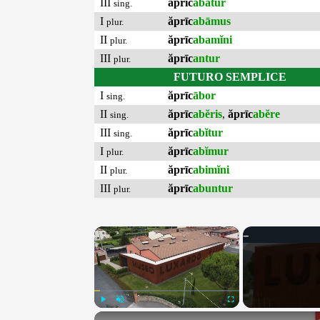
III
ăprīc
abātur
sing.
I
ăprīc
abāmus
plur.
II
ăprīc
abamĭni
plur.
III
ăprīc
antur
plur.
FUTURO SEMPLICE
I
ăprīc
ābor
sing.
II
ăprīc
abĕris
,
ăprīc
abĕre
sing.
III
ăprīc
abĭtur
sing.
I
ăprīc
abĭmur
plur.
II
ăprīc
abimĭni
plur.
III
ăprīc
abuntur
plur.
×
Play
Unmute
Fullscreen