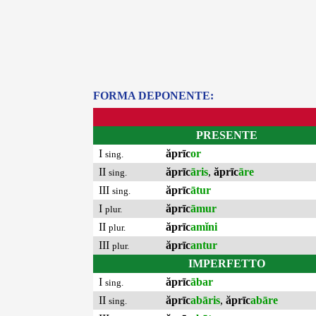
FORMA DEPONENTE:
PRESENTE
I
ăprīc
or
sing.
II
ăprīc
āris
,
ăprīc
āre
sing.
III
ăprīc
ātur
sing.
I
ăprīc
āmur
plur.
II
ăprīc
amĭni
plur.
III
ăprīc
antur
plur.
IMPERFETTO
I
ăprīc
ābar
sing.
II
ăprīc
abāris
,
ăprīc
abāre
sing.