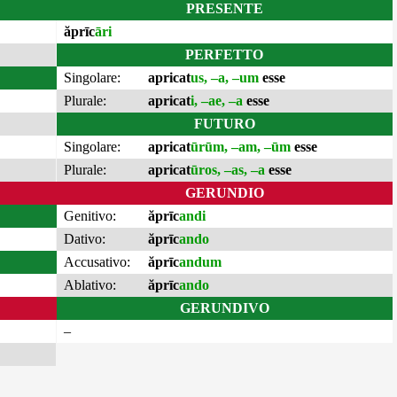
PRESENTE
ăprīc
āri
PERFETTO
Singolare:
apricat
us, –a, –um
esse
Plurale:
apricat
i, –ae, –a
esse
FUTURO
Singolare:
apricat
ūrūm, –am, –ūm
esse
Plurale:
apricat
ūros, –as, –a
esse
GERUNDIO
Genitivo:
ăprīc
andi
Dativo:
ăprīc
ando
Accusativo:
ăprīc
andum
Ablativo:
ăprīc
ando
GERUNDIVO
–