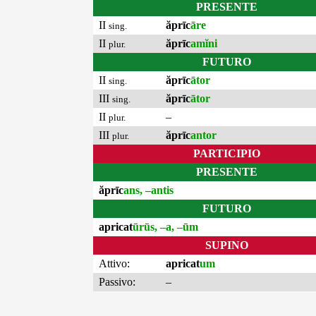
PRESENTE
II
ăprīc
āre
sing.
II
ăprīc
amĭni
plur.
FUTURO
II
ăprīc
ātor
sing.
III
ăprīc
ātor
sing.
II
–
plur.
III
ăprīc
antor
plur.
PARTICIPIO
PRESENTE
ăprīc
ans, –antis
FUTURO
apricat
ūrūs, –a, –ūm
SUPINO
Attivo:
apricat
um
Passivo:
–