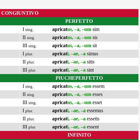
CONGIUNTIVO
PERFETTO
I
apricat
us, –a, –um
sim
sing.
II
apricat
us, –a, –um
sis
sing.
III
apricat
us, –a, –um
sit
sing.
I
apricat
i, –ae, –a
simus
plur.
II
apricat
i, –ae, –a
sitis
plur.
III
apricat
i, –ae, –a
sint
plur.
PIUCHEPERFETTO
I
apricat
us, –a, –um
essem
sing.
II
apricat
us, –a, –um
esses
sing.
III
apricat
us, –a, –um
esset
sing.
I
apricat
i, –ae, –a
essemus
plur.
II
apricat
i, –ae, –a
essetis
plur.
III
apricat
i, –ae, –a
essent
plur.
INFINITO