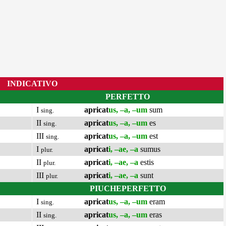
INDICATIVO
PERFETTO
I
apricat
us, –a, –um
sum
sing.
II
apricat
us, –a, –um
es
sing.
III
apricat
us, –a, –um
est
sing.
I
apricat
i, –ae, –a
sumus
plur.
II
apricat
i, –ae, –a
estis
plur.
III
apricat
i, –ae, –a
sunt
plur.
PIUCHEPERFETTO
I
apricat
us, –a, –um
eram
sing.
II
apricat
us, –a, –um
eras
sing.