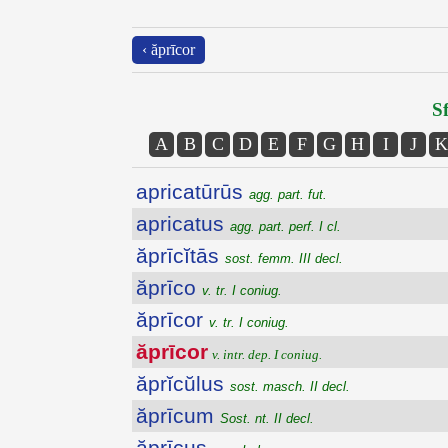
‹ ăprīcor
Sf
A
B
C
D
E
F
G
H
I
J
K
apricatūrūs
agg. part. fut.
apricatus
agg. part. perf. I cl.
ăprīcĭtās
sost. femm. III decl.
ăprīco
v. tr. I coniug.
ăprīcor
v. tr. I coniug.
ăprīcor
v. intr. dep. I coniug.
ăprĭcŭlus
sost. masch. II decl.
ăprīcum
Sost. nt. II decl.
ăprīcus