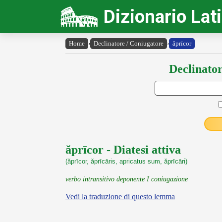
Dizionario Lat
Home
›
Declinatore / Coniugatore
›
ăprīcor
Declinator
ăprīcor - Diatesi attiva
(ăprīcor, ăprīcāris, apricatus sum, ăprīcāri)
verbo intransitivo deponente I coniugazione
Vedi la traduzione di questo lemma