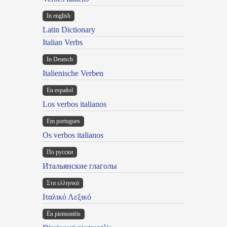
In english
Latin Dictionary
Italian Verbs
In Deutsch
Italienische Verben
En español
Los verbos italianos
Em portugues
Os verbos italianos
По русски
Итальянские глаголы
Στα ελληνικά
Ιταλικό Λεξικό
Ën piemontèis