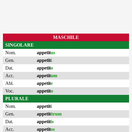
MASCHILE
SINGOLARE
Nom.
appetit
us
Gen.
appetit
i
Dat.
appetit
o
Acc.
appetit
um
Abl.
appetit
e
Voc.
appetit
o
PLURALE
Nom.
appetit
i
Gen.
appetit
ōrum
Dat.
appetit
is
Acc.
appetit
os