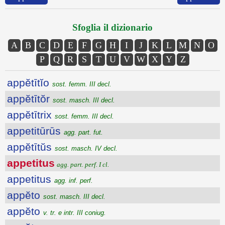
Sfoglia il dizionario
A
B
C
D
E
F
G
H
I
J
K
L
M
N
O
P
Q
R
S
T
U
V
W
X
Y
Z
appĕtītĭo
sost. femm. III decl.
appĕtītŏr
sost. masch. III decl.
appĕtītrix
sost. femm. III decl.
appetitūrūs
agg. part. fut.
appĕtītŭs
sost. masch. IV decl.
appetitus
agg. part. perf. I cl.
appetitus
agg. inf. perf.
appĕto
sost. masch. III decl.
appĕto
v. tr. e intr. III coniug.