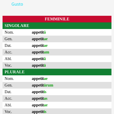
Gusto
FEMMINILE
SINGOLARE
Nom.
appetit
ă
Gen.
appetit
ae
Dat.
appetit
ae
Acc.
appetit
am
Abl.
appetit
ă
Voc.
appetit
ā
PLURALE
Nom.
appetit
ae
Gen.
appetit
ārum
Dat.
appetit
is
Acc.
appetit
as
Abl.
appetit
ae
Voc.
appetit
is