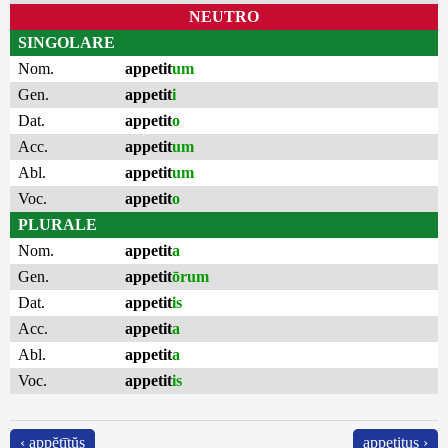
NEUTRO
SINGOLARE
Nom.
appetit
um
Gen.
appetit
i
Dat.
appetit
o
Acc.
appetit
um
Abl.
appetit
um
Voc.
appetit
o
PLURALE
Nom.
appetit
a
Gen.
appetit
ōrum
Dat.
appetit
is
Acc.
appetit
a
Abl.
appetit
a
Voc.
appetit
is
‹ appĕtītŭs
appetitus ›