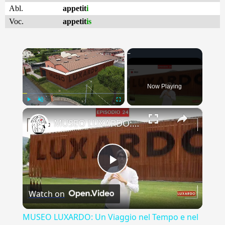
Abl.
appetit
i
Voc.
appetit
is
×
Now Playing
×
Play
Unmute
Fullscreen
MUSEO LUXARDO: Un Viaggio nel Tempo e nel Gusto
Play
Watch on
Video
MUSEO LUXARDO: Un Viaggio nel Tempo e nel