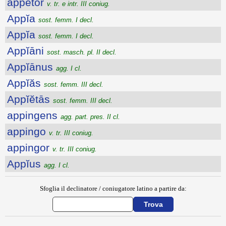
appĕtor
v. tr. e intr. III coniug.
Appĭa
sost. femm. I decl.
Appĭa
sost. femm. I decl.
Appĭāni
sost. masch. pl. II decl.
Appĭānus
agg. I cl.
Appĭăs
sost. femm. III decl.
Appĭĕtās
sost. femm. III decl.
appingens
agg. part. pres. II cl.
appingo
v. tr. III coniug.
appingor
v. tr. III coniug.
Appĭus
agg. I cl.
Sfoglia il declinatore / coniugatore latino a partire da: