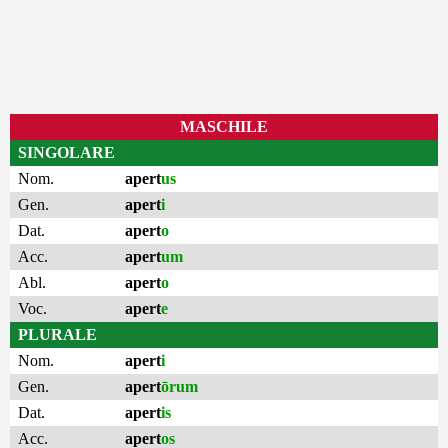
MASCHILE
SINGOLARE
Nom.
apert
us
Gen.
apert
i
Dat.
apert
o
Acc.
apert
um
Abl.
apert
o
Voc.
apert
e
PLURALE
Nom.
apert
i
Gen.
apert
ōrum
Dat.
apert
is
Acc.
apert
os