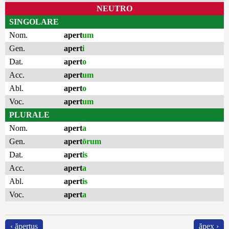
NEUTRO
SINGOLARE
Nom.
apert
um
Gen.
apert
i
Dat.
apert
o
Acc.
apert
um
Abl.
apert
o
Voc.
apert
um
PLURALE
Nom.
apert
a
Gen.
apert
ōrum
Dat.
apert
is
Acc.
apert
a
Abl.
apert
is
Voc.
apert
a
‹ ăpertus
ăpex ›