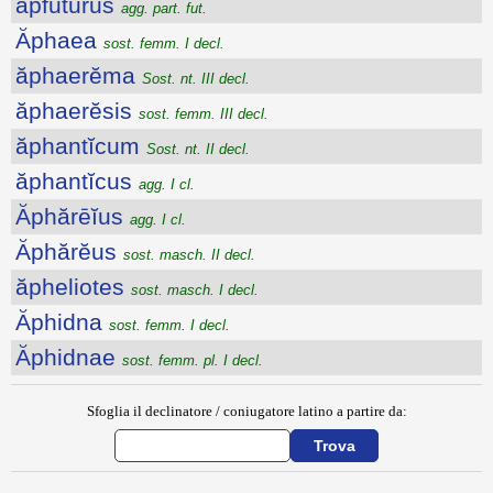
apfutūrūs
agg. part. fut.
Ăphaea
sost. femm. I decl.
ăphaerĕma
Sost. nt. III decl.
ăphaerĕsis
sost. femm. III decl.
ăphantĭcum
Sost. nt. II decl.
ăphantĭcus
agg. I cl.
Ăphărēĭus
agg. I cl.
Ăphărĕus
sost. masch. II decl.
ăpheliotes
sost. masch. I decl.
Ăphidna
sost. femm. I decl.
Ăphidnae
sost. femm. pl. I decl.
Sfoglia il declinatore / coniugatore latino a partire da: