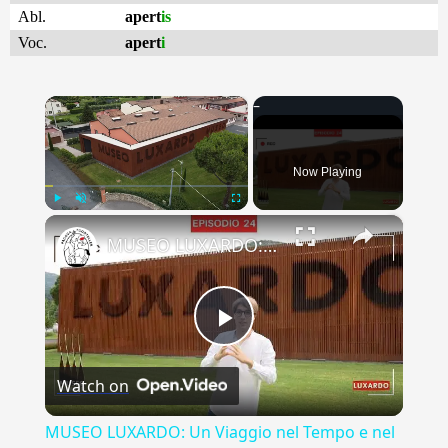
Abl.
apert
is
Voc.
apert
i
×
Now Playing
×
Play
Unmute
Fullscreen
MUSEO LUXARDO: Un Viaggio nel Tempo e nel Gusto
Play
Watch on
Video
MUSEO LUXARDO: Un Viaggio nel Tempo e nel