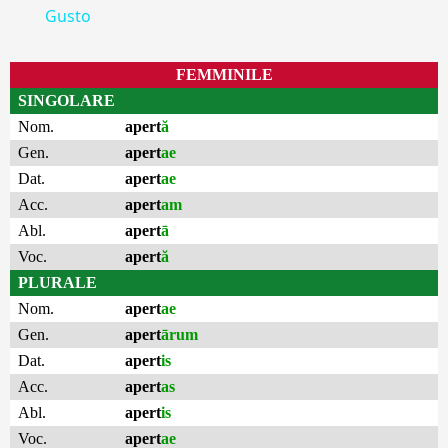
Gusto
FEMMINILE
SINGOLARE
Nom.
apert
ă
Gen.
apert
ae
Dat.
apert
ae
Acc.
apert
am
Abl.
apert
ā
Voc.
apert
ă
PLURALE
Nom.
apert
ae
Gen.
apert
ārum
Dat.
apert
is
Acc.
apert
as
Abl.
apert
is
Voc.
apert
ae