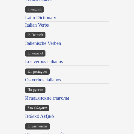
In english
Latin Dictionary
Italian Verbs
In Deutsch
Italienische Verben
En español
Los verbos italianos
Em portugues
Os verbos italianos
По русски
Итальянские глаголы
Στα ελληνικά
Ιταλικό Λεξικό
Ën piemontèis