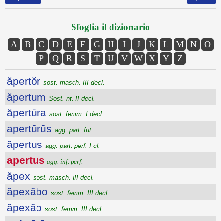
Sfoglia il dizionario
A
B
C
D
E
F
G
H
I
J
K
L
M
N
O
P
Q
R
S
T
U
V
W
X
Y
Z
ăpertŏr
sost. masch. III decl.
ăpertum
Sost. nt. II decl.
ăpertūra
sost. femm. I decl.
apertūrūs
agg. part. fut.
ăpertus
agg. part. perf. I cl.
apertus
agg. inf. perf.
ăpex
sost. masch. III decl.
ăpexăbo
sost. femm. III decl.
ăpexăo
sost. femm. III decl.