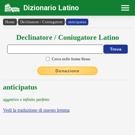
Dizionario Latino
Home
›
Declinatore / Coniugatore
›
anticipatus
Declinatore / Coniugatore Latino
Cerca nelle forme flesse
Donazione
anticipatus
aggettivo e infinito perfetto
Vedi la traduzione di questo lemma