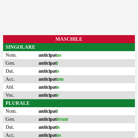
MASCHILE
SINGOLARE
Nom.
anticipat
us
Gen.
anticipat
i
Dat.
anticipat
o
Acc.
anticipat
um
Abl.
anticipat
o
Voc.
anticipat
e
PLURALE
Nom.
anticipat
i
Gen.
anticipat
ōrum
Dat.
anticipat
is
Acc.
anticipat
os