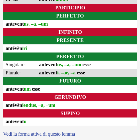
PARTICIPIO
PERFETTO
antevent
us, –a, –um
INFINITO
PRESENTE
antĕvĕn
īri
PERFETTO
Singolare:
antevent
us, –a, –um
esse
Plurale:
antevent
i, –ae, –a
esse
FUTURO
antevent
um
esse
GERUNDIVO
antĕvĕn
iendus, –a, –um
SUPINO
antevent
u
Vedi la forma attiva di questo lemma