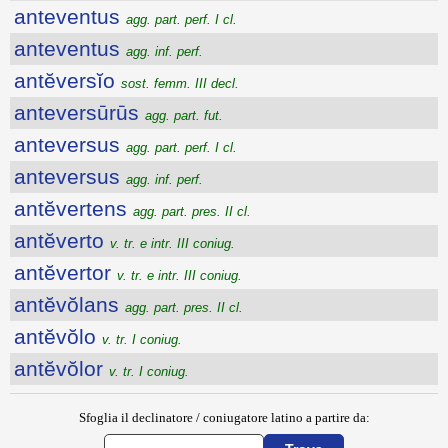
anteventus
agg. part. perf. I cl.
anteventus
agg. inf. perf.
antĕversĭo
sost. femm. III decl.
anteversūrūs
agg. part. fut.
anteversus
agg. part. perf. I cl.
anteversus
agg. inf. perf.
antĕvertens
agg. part. pres. II cl.
antĕverto
v. tr. e intr. III coniug.
antĕvertor
v. tr. e intr. III coniug.
antĕvŏlans
agg. part. pres. II cl.
antĕvŏlo
v. tr. I coniug.
antĕvŏlor
v. tr. I coniug.
Sfoglia il declinatore / coniugatore latino a partire da: