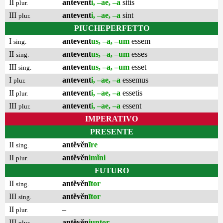
II
antevent
i, –ae, –a
sitis
plur.
III
antevent
i, –ae, –a
sint
plur.
PIUCHEPERFETTO
I
antevent
us, –a, –um
essem
sing.
II
antevent
us, –a, –um
esses
sing.
III
antevent
us, –a, –um
esset
sing.
I
antevent
i, –ae, –a
essemus
plur.
II
antevent
i, –ae, –a
essetis
plur.
III
antevent
i, –ae, –a
essent
plur.
IMPERATIVO
PRESENTE
II
antĕvĕn
īre
sing.
II
antĕvĕn
imĭni
plur.
FUTURO
II
antĕvĕn
ītor
sing.
III
antĕvĕn
ītor
sing.
II
–
plur.
III
antĕvĕn
iuntor
plur.