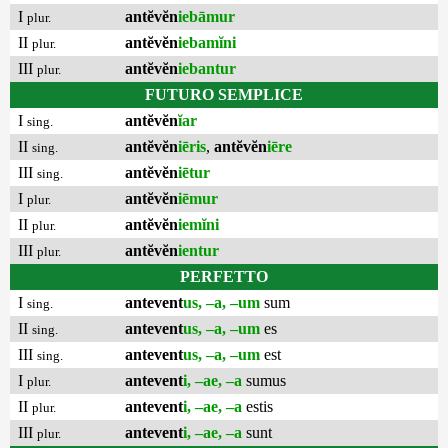
I
antĕvĕn
iebāmur
plur.
II
antĕvĕn
iebamĭni
plur.
III
antĕvĕn
iebantur
plur.
FUTURO SEMPLICE
I
antĕvĕn
ĭar
sing.
II
antĕvĕn
iēris
,
antĕvĕn
iēre
sing.
III
antĕvĕn
iētur
sing.
I
antĕvĕn
iēmur
plur.
II
antĕvĕn
iemĭni
plur.
III
antĕvĕn
ientur
plur.
PERFETTO
I
antevent
us, –a, –um
sum
sing.
II
antevent
us, –a, –um
es
sing.
III
antevent
us, –a, –um
est
sing.
I
antevent
i, –ae, –a
sumus
plur.
II
antevent
i, –ae, –a
estis
plur.
III
antevent
i, –ae, –a
sunt
plur.