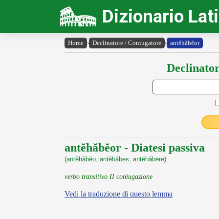
Dizionario Lat
Home
›
Declinatore / Coniugatore
›
antĕhăbĕor
Declinator
antĕhăbĕor - Diatesi passiva
(antĕhăbĕo, antĕhăbes, antĕhăbēre)
verbo transitivo II coniugazione
Vedi la traduzione di questo lemma