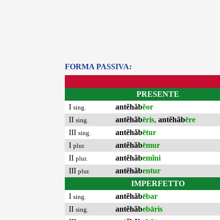
FORMA PASSIVA:
PRESENTE
I
antĕhăb
ĕor
sing.
II
antĕhăb
ēris
,
antĕhăb
ēre
sing.
III
antĕhăb
ētur
sing.
I
antĕhăb
ēmur
plur.
II
antĕhăb
emĭni
plur.
III
antĕhăb
entur
plur.
IMPERFETTO
I
antĕhăb
ēbar
sing.
II
antĕhăb
ebāris
sing.