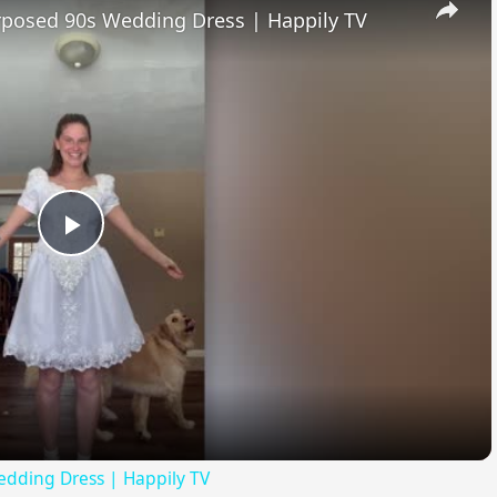
rposed 90s Wedding Dress | Happily TV
Play
Video
dding Dress | Happily TV