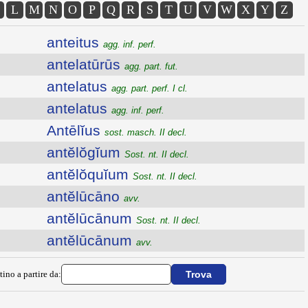
L
M
N
O
P
Q
R
S
T
U
V
W
X
Y
Z
anteitus
agg. inf. perf.
antelatūrūs
agg. part. fut.
antelatus
agg. part. perf. I cl.
antelatus
agg. inf. perf.
Antēlĭus
sost. masch. II decl.
antĕlŏgĭum
Sost. nt. II decl.
antĕlŏquĭum
Sost. nt. II decl.
antĕlūcāno
avv.
antĕlūcānum
Sost. nt. II decl.
antĕlūcānum
avv.
tino a partire da: