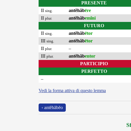
PRESENTE
II
antĕhăb
ēre
sing.
II
antĕhăb
emĭni
plur.
FUTURO
II
antĕhăb
ētor
sing.
III
antĕhăb
ētor
sing.
II
–
plur.
III
antĕhăb
entor
plur.
PARTICIPIO
PERFETTO
–
Vedi la forma attiva di questo lemma
‹ antĕhăbĕo
Sf