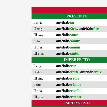
PRESENTE
I
antĕhăb
ĕar
sing.
II
antĕhăb
eāris
,
antĕhăb
eāre
sing.
III
antĕhăb
eātur
sing.
I
antĕhăb
eāmur
plur.
II
antĕhăb
eamĭni
plur.
III
antĕhăb
eantur
plur.
IMPERFETTO
I
antĕhăb
ērer
sing.
II
antĕhăb
erēris
,
antĕhăb
erēre
sing.
III
antĕhăb
erētur
sing.
I
antĕhăb
erēmur
plur.
II
antĕhăb
eremĭni
plur.
III
antĕhăb
erentur
plur.
IMPERATIVO