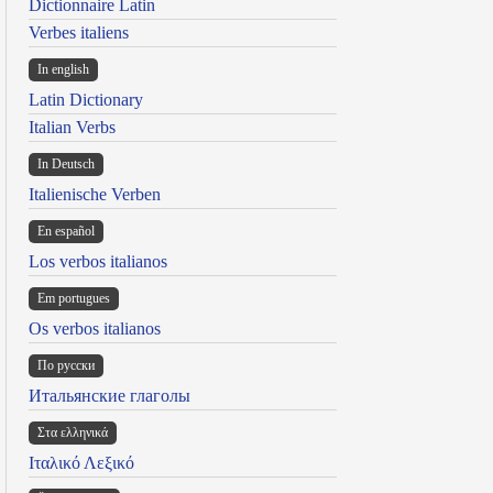
Dictionnaire Latin
Verbes italiens
In english
Latin Dictionary
Italian Verbs
In Deutsch
Italienische Verben
En español
Los verbos italianos
Em portugues
Os verbos italianos
По русски
Итальянские глаголы
Στα ελληνικά
Ιταλικό Λεξικό