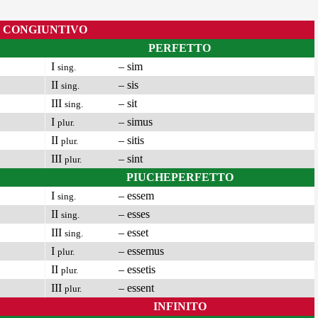
CONGIUNTIVO
PERFETTO
I
– sim
sing.
II
– sis
sing.
III
– sit
sing.
I
– simus
plur.
II
– sitis
plur.
III
– sint
plur.
PIUCHEPERFETTO
I
– essem
sing.
II
– esses
sing.
III
– esset
sing.
I
– essemus
plur.
II
– essetis
plur.
III
– essent
plur.
INFINITO