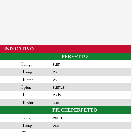
INDICATIVO
PERFETTO
I
– sum
sing.
II
– es
sing.
III
– est
sing.
I
– sumus
plur.
II
– estis
plur.
III
– sunt
plur.
PIUCHEPERFETTO
I
– eram
sing.
II
– eras
sing.