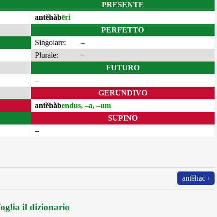
PRESENTE
antĕhăb
ēri
PERFETTO
Singolare:
–
Plurale:
–
FUTURO
–
GERUNDIVO
antĕhăb
endus, –a, –um
SUPINO
–
antĕhāc ›
oglia il dizionario