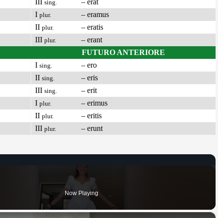
III
– erat
sing.
I
– eramus
plur.
II
– eratis
plur.
III
– erant
plur.
FUTURO ANTERIORE
I
– ero
sing.
II
– eris
sing.
III
– erit
sing.
I
– erimus
plur.
II
– eritis
plur.
III
– erunt
plur.
Now Playing
×