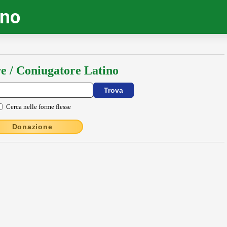
ino
e / Coniugatore Latino
Cerca nelle forme flesse
Donazione