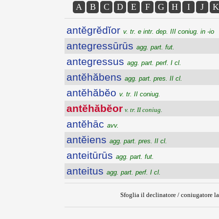
A
B
C
D
E
F
G
H
I
J
K
antĕgrĕdĭor
v. tr. e intr. dep. III coniug. in -io
antegressūrūs
agg. part. fut.
antegressus
agg. part. perf. I cl.
antĕhăbens
agg. part. pres. II cl.
antĕhăbĕo
v. tr. II coniug.
antĕhăbĕor
v. tr. II coniug.
antĕhāc
avv.
antĕiens
agg. part. pres. II cl.
anteitūrūs
agg. part. fut.
anteitus
agg. part. perf. I cl.
Sfoglia il declinatore / coniugatore la
{{ID:ANTEHABEOR100}}