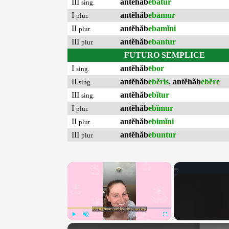
III
antĕhăb
ebātur
sing.
I
antĕhăb
ebāmur
plur.
II
antĕhăb
ebamĭni
plur.
III
antĕhăb
ebantur
plur.
FUTURO SEMPLICE
I
antĕhăb
ēbor
sing.
II
antĕhăb
ebĕris
,
antĕhăb
ebĕre
sing.
III
antĕhăb
ebĭtur
sing.
I
antĕhăb
ebĭmur
plur.
II
antĕhăb
ebimĭni
plur.
III
antĕhăb
ebuntur
plur.
×
Play
Unmute
Fullscreen