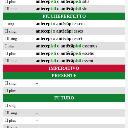
II
antecep
isti
o
antĕcăp
isti
sitis
plur.
III
antecep
isti
o
antĕcăp
isti
sint
plur.
PIUCHEPERFETTO
I
antecep
i
o
antĕcăp
i
essem
sing.
II
antecep
i
o
antĕcăp
i
esses
sing.
III
antecep
i
o
antĕcăp
i
esset
sing.
I
antecep
isti
o
antĕcăp
isti
essemus
plur.
II
antecep
isti
o
antĕcăp
isti
essetis
plur.
III
antecep
isti
o
antĕcăp
isti
essent
plur.
IMPERATIVO
PRESENTE
II
–
sing.
II
–
plur.
FUTURO
II
–
sing.
III
–
sing.
II
–
plur.
III
–
plur.