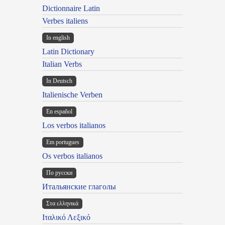
Dictionnaire Latin
Verbes italiens
In english
Latin Dictionary
Italian Verbs
In Deutsch
Italienische Verben
En español
Los verbos italianos
Em portugues
Os verbos italianos
По русски
Итальянские глаголы
Στα ελληνικά
Ιταλικό Λεξικό