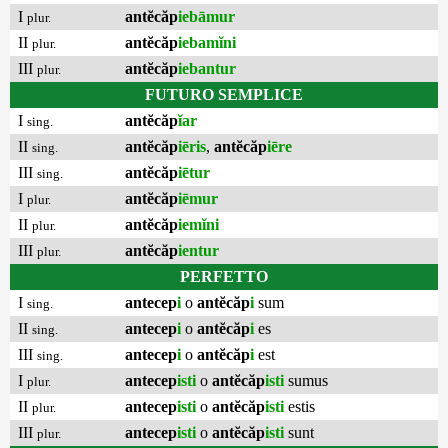
I
antĕcăp
iebāmur
plur.
II
antĕcăp
iebamĭni
plur.
III
antĕcăp
iebantur
plur.
FUTURO SEMPLICE
I
antĕcăp
ĭar
sing.
II
antĕcăp
iēris
,
antĕcăp
iēre
sing.
III
antĕcăp
iētur
sing.
I
antĕcăp
iēmur
plur.
II
antĕcăp
iemĭni
plur.
III
antĕcăp
ientur
plur.
PERFETTO
I
antecep
i
o
antĕcăp
i
sum
sing.
II
antecep
i
o
antĕcăp
i
es
sing.
III
antecep
i
o
antĕcăp
i
est
sing.
I
antecep
isti
o
antĕcăp
isti
sumus
plur.
II
antecep
isti
o
antĕcăp
isti
estis
plur.
III
antecep
isti
o
antĕcăp
isti
sunt
plur.