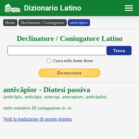
Dizionario Latino
Home
›
Declinatore / Coniugatore
›
antĕcăpĭor
Declinatore / Coniugatore Latino
Cerca nelle forme flesse
Donazione
antĕcăpĭor - Diatesi passiva
(antĕcăpĭo, antĕcăpis, antecepi, anteceptum, antĕcăpĕre)
verbo transitivo III coniugazione in -io
Vedi la traduzione di questo lemma