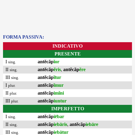
FORMA PASSIVA:
INDICATIVO
PRESENTE
I
antĕcăp
ĭor
sing.
II
antĕcăp
ĕris
,
antĕcăp
ĕre
sing.
III
antĕcăp
ĭtur
sing.
I
antĕcăp
ĭmur
plur.
II
antĕcăp
imĭni
plur.
III
antĕcăp
iuntur
plur.
IMPERFETTO
I
antĕcăp
iēbar
sing.
II
antĕcăp
iebāris
,
antĕcăp
iebāre
sing.
III
antĕcăp
iebātur
sing.