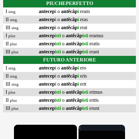
PIUCHEPERFETTO
I
antecep
i
o
antĕcăp
i
eram
sing.
II
antecep
i
o
antĕcăp
i
eras
sing.
III
antecep
i
o
antĕcăp
i
erat
sing.
I
antecep
isti
o
antĕcăp
isti
eramus
plur.
II
antecep
isti
o
antĕcăp
isti
eratis
plur.
III
antecep
isti
o
antĕcăp
isti
erant
plur.
FUTURO ANTERIORE
I
antecep
i
o
antĕcăp
i
ero
sing.
II
antecep
i
o
antĕcăp
i
eris
sing.
III
antecep
i
o
antĕcăp
i
erit
sing.
I
antecep
isti
o
antĕcăp
isti
erimus
plur.
II
antecep
isti
o
antĕcăp
isti
eritis
plur.
III
antecep
isti
o
antĕcăp
isti
erunt
plur.
×