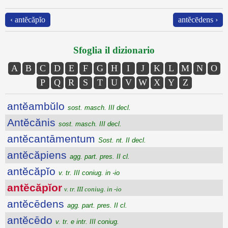
‹ antĕcăpĭo
antĕcēdens ›
Sfoglia il dizionario
A
B
C
D
E
F
G
H
I
J
K
L
M
N
O
P
Q
R
S
T
U
V
W
X
Y
Z
antĕambŭlo
sost. masch. III decl.
Antĕcănis
sost. masch. III decl.
antĕcantāmentum
Sost. nt. II decl.
antĕcăpiens
agg. part. pres. II cl.
antĕcăpĭo
v. tr. III coniug. in -io
antĕcăpĭor
v. tr. III coniug. in -io
antĕcēdens
agg. part. pres. II cl.
antĕcēdo
v. tr. e intr. III coniug.