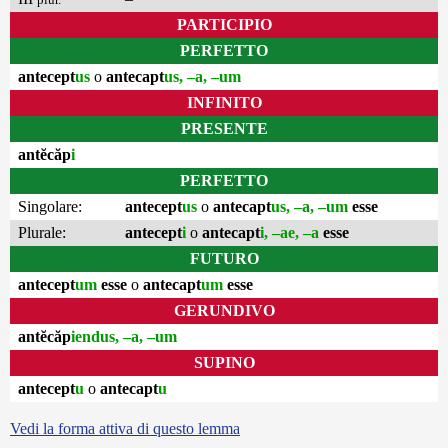
PARTICIPIO
PERFETTO
antecept
us
o
antecapt
us, –a, –um
INFINITO
PRESENTE
antĕcăp
i
PERFETTO
Singolare:
antecept
us
o
antecapt
us, –a, –um
esse
Plurale:
antecept
i
o
antecapt
i, –ae, –a
esse
FUTURO
antecept
um
esse
o
antecapt
um
esse
GERUNDIVO
antĕcăp
iendus, –a, –um
SUPINO
antecept
u
o
antecapt
u
Vedi la forma attiva di questo lemma