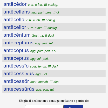
antĕcēdor
v. tr. e intr. III coniug.
antĕcellens
agg. part. pres. II cl.
antĕcello
v. tr. e intr. III coniug.
antĕcellor
v. tr. e intr. III coniug.
antĕcēnĭum
Sost. nt. II decl.
anteceptūrūs
agg. part. fut.
anteceptus
agg. part. perf. I cl.
anteceptus
agg. inf. perf.
antĕcessĭo
sost. femm. III decl.
antĕcessīvus
agg. I cl.
antĕcessŏr
sost. masch. III decl.
antecessūrūs
agg. part. fut.
Sfoglia il declinatore / coniugatore latino a partire da: