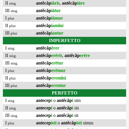
II
antĕcăp
iāris
,
antĕcăp
iāre
sing.
III
antĕcăp
iātur
sing.
I
antĕcăp
iāmur
plur.
II
antĕcăp
iamĭni
plur.
III
antĕcăp
iantur
plur.
IMPERFETTO
I
antĕcăp
ĕrer
sing.
II
antĕcăp
erēris
,
antĕcăp
erēre
sing.
III
antĕcăp
erētur
sing.
I
antĕcăp
erēmur
plur.
II
antĕcăp
eremĭni
plur.
III
antĕcăp
erentur
plur.
PERFETTO
I
antecep
i
o
antĕcăp
i
sim
sing.
II
antecep
i
o
antĕcăp
i
sis
sing.
III
antecep
i
o
antĕcăp
i
sit
sing.
I
antecep
isti
o
antĕcăp
isti
simus
plur.