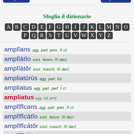
Sfoglia il dizionario
A
B
C
D
E
F
G
H
I
J
K
L
M
N
O
P
Q
R
S
T
U
V
W
X
Y
Z
amplĭans
agg. part. pres. II cl.
amplĭātĭo
sost. femm. III decl.
amplĭātŏr
sost. masch. III decl.
ampliatūrūs
agg. part. fut.
ampliatus
agg. part. perf. I cl.
ampliatus
agg. inf. perf.
amplĭfĭcans
agg. part. pres. II cl.
amplĭfĭcātĭo
sost. femm. III decl.
amplĭfĭcātŏr
sost. masch. III decl.