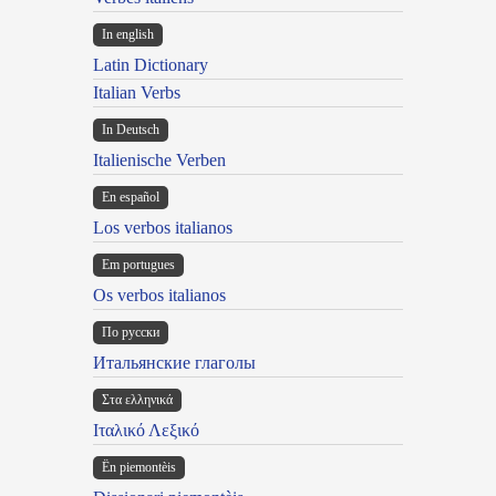
In english
Latin Dictionary
Italian Verbs
In Deutsch
Italienische Verben
En español
Los verbos italianos
Em portugues
Os verbos italianos
По русски
Итальянские глаголы
Στα ελληνικά
Ιταλικό Λεξικό
Ën piemontèis