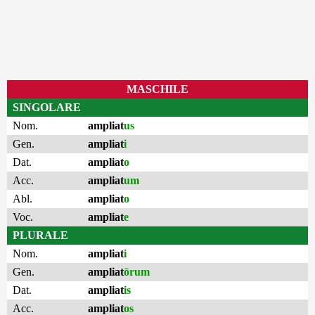
MASCHILE
SINGOLARE
Nom.
ampliat
us
Gen.
ampliat
i
Dat.
ampliat
o
Acc.
ampliat
um
Abl.
ampliat
o
Voc.
ampliat
e
PLURALE
Nom.
ampliat
i
Gen.
ampliat
ōrum
Dat.
ampliat
is
Acc.
ampliat
os