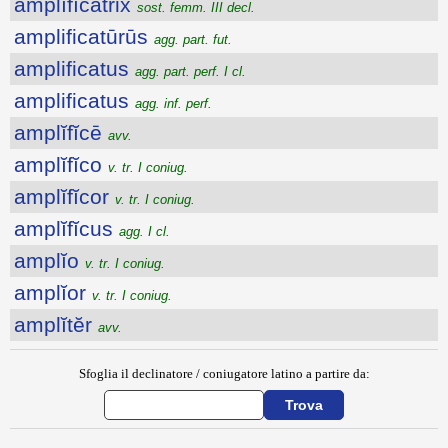
amplĭfĭcātrix
sost. femm. III decl.
amplificatūrūs
agg. part. fut.
amplificatus
agg. part. perf. I cl.
amplificatus
agg. inf. perf.
amplĭfĭcē
avv.
amplĭfĭco
v. tr. I coniug.
amplĭfĭcor
v. tr. I coniug.
amplĭfĭcus
agg. I cl.
amplĭo
v. tr. I coniug.
amplĭor
v. tr. I coniug.
amplĭtĕr
avv.
Sfoglia il declinatore / coniugatore latino a partire da: