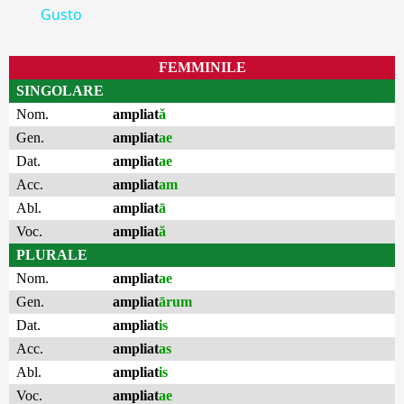
Gusto
FEMMINILE
SINGOLARE
Nom.
ampliat
ă
Gen.
ampliat
ae
Dat.
ampliat
ae
Acc.
ampliat
am
Abl.
ampliat
ā
Voc.
ampliat
ă
PLURALE
Nom.
ampliat
ae
Gen.
ampliat
ārum
Dat.
ampliat
is
Acc.
ampliat
as
Abl.
ampliat
is
Voc.
ampliat
ae