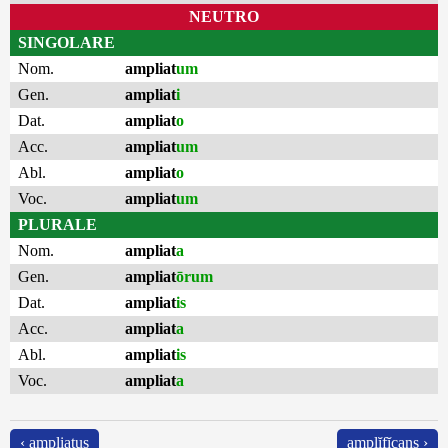
NEUTRO
SINGOLARE
Nom.
ampliat
um
Gen.
ampliat
i
Dat.
ampliat
o
Acc.
ampliat
um
Abl.
ampliat
o
Voc.
ampliat
um
PLURALE
Nom.
ampliat
a
Gen.
ampliat
ōrum
Dat.
ampliat
is
Acc.
ampliat
a
Abl.
ampliat
is
Voc.
ampliat
a
‹ ampliatus
amplĭfĭcans ›