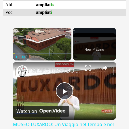
Abl.
ampliat
is
Voc.
ampliat
i
×
Now Playing
×
Play
Unmute
Fullscreen
MUSEO LUXARDO: Un Viaggio nel Tempo e nel Gusto
Play
Watch on
Video
MUSEO LUXARDO: Un Viaggio nel Tempo e nel