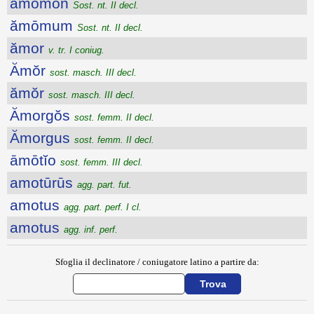
ămōmon
Sost. nt. II decl.
ămōmum
Sost. nt. II decl.
ămor
v. tr. I coniug.
Ămŏr
sost. masch. III decl.
ămŏr
sost. masch. III decl.
Ămorgŏs
sost. femm. II decl.
Ămorgus
sost. femm. II decl.
āmōtĭo
sost. femm. III decl.
amotūrūs
agg. part. fut.
amotus
agg. part. perf. I cl.
amotus
agg. inf. perf.
Sfoglia il declinatore / coniugatore latino a partire da: