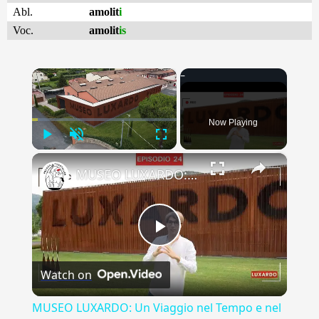
Abl.
amolit
i
Voc.
amolit
is
×
Now Playing
Play
Unmute
Fullscreen
×
MUSEO LUXARDO: Un Viaggio nel Tempo e nel Gusto
Play
Watch on
Video
MUSEO LUXARDO: Un Viaggio nel Tempo e nel