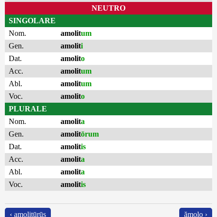
NEUTRO
SINGOLARE
Nom.
amolit
um
Gen.
amolit
i
Dat.
amolit
o
Acc.
amolit
um
Abl.
amolit
um
Voc.
amolit
o
PLURALE
Nom.
amolit
a
Gen.
amolit
ōrum
Dat.
amolit
is
Acc.
amolit
a
Abl.
amolit
a
Voc.
amolit
is
‹ amolitūrūs
ămolo ›