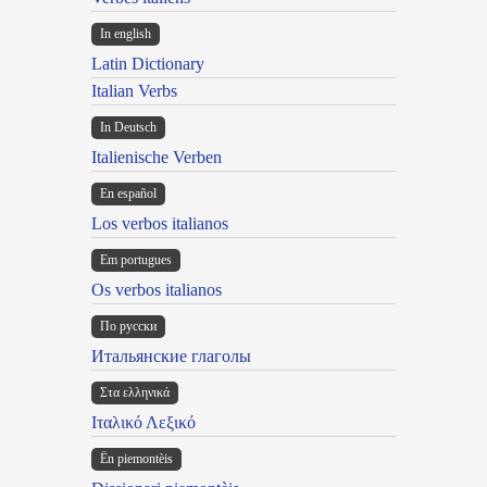
In english
Latin Dictionary
Italian Verbs
In Deutsch
Italienische Verben
En español
Los verbos italianos
Em portugues
Os verbos italianos
По русски
Итальянские глаголы
Στα ελληνικά
Ιταλικό Λεξικό
Ën piemontèis