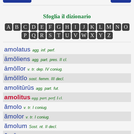
Sfoglia il dizionario
A
B
C
D
E
F
G
H
I
J
K
L
M
N
O
P
Q
R
S
T
U
V
W
X
Y
Z
amolatus
agg. inf. perf.
āmōliens
agg. part. pres. II cl.
āmōlĭor
v. tr. dep. IV coniug.
āmōlītĭo
sost. femm. III decl.
amolitūrūs
agg. part. fut.
amolitus
agg. part. perf. I cl.
ămolo
v. tr. I coniug.
ămolor
v. tr. I coniug.
ămolum
Sost. nt. II decl.