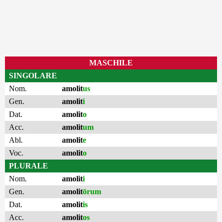
MASCHILE
SINGOLARE
Nom.
amolit
us
Gen.
amolit
i
Dat.
amolit
o
Acc.
amolit
um
Abl.
amolit
e
Voc.
amolit
o
PLURALE
Nom.
amolit
i
Gen.
amolit
ōrum
Dat.
amolit
is
Acc.
amolit
os