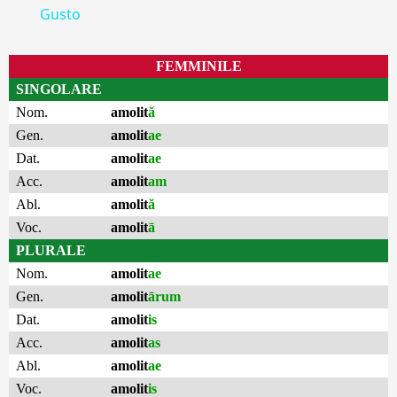
Gusto
FEMMINILE
SINGOLARE
Nom.
amolit
ă
Gen.
amolit
ae
Dat.
amolit
ae
Acc.
amolit
am
Abl.
amolit
ă
Voc.
amolit
ā
PLURALE
Nom.
amolit
ae
Gen.
amolit
ārum
Dat.
amolit
is
Acc.
amolit
as
Abl.
amolit
ae
Voc.
amolit
is