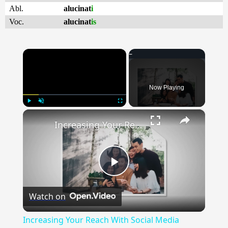
Abl.
alucinat
i
Voc.
alucinat
is
×
Now Playing
×
Play
Unmute
Fullscreen
Increasing Your Reach With Social Media Integration
Play
Watch on
Video
Increasing Your Reach With Social Media