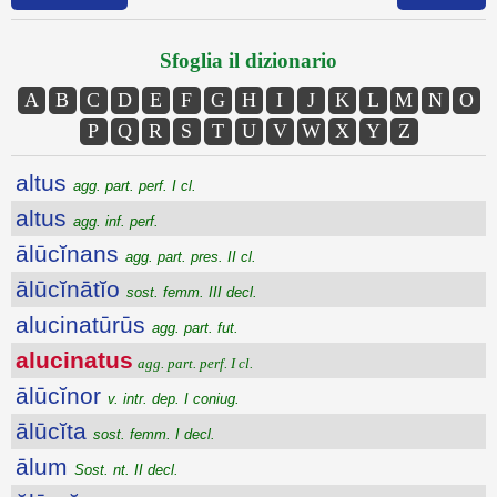
Sfoglia il dizionario
A
B
C
D
E
F
G
H
I
J
K
L
M
N
O
P
Q
R
S
T
U
V
W
X
Y
Z
altus
agg. part. perf. I cl.
altus
agg. inf. perf.
ālūcĭnans
agg. part. pres. II cl.
ālūcĭnātĭo
sost. femm. III decl.
alucinatūrūs
agg. part. fut.
alucinatus
agg. part. perf. I cl.
ālūcĭnor
v. intr. dep. I coniug.
ālūcĭta
sost. femm. I decl.
ālum
Sost. nt. II decl.