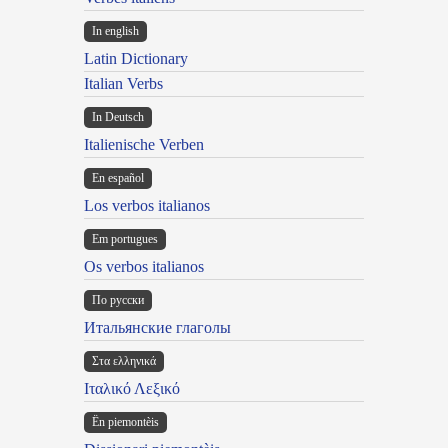
In english
Latin Dictionary
Italian Verbs
In Deutsch
Italienische Verben
En español
Los verbos italianos
Em portugues
Os verbos italianos
По русски
Итальянские глаголы
Στα ελληνικά
Ιταλικό Λεξικό
Ën piemontèis