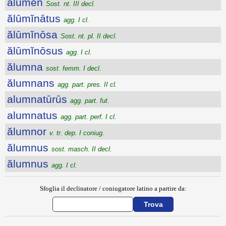
ălūmĕn
Sost. nt. III decl.
ălūmĭnātus
agg. I cl.
ălūmĭnōsa
Sost. nt. pl. II decl.
ălūmĭnōsus
agg. I cl.
ălumna
sost. femm. I decl.
ălumnans
agg. part. pres. II cl.
alumnatūrūs
agg. part. fut.
alumnatus
agg. part. perf. I cl.
ălumnor
v. tr. dep. I coniug.
ălumnus
sost. masch. II decl.
ălumnus
agg. I cl.
Sfoglia il declinatore / coniugatore latino a partire da: