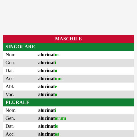
MASCHILE
SINGOLARE
Nom.
alucinat
us
Gen.
alucinat
i
Dat.
alucinat
o
Acc.
alucinat
um
Abl.
alucinat
e
Voc.
alucinat
o
PLURALE
Nom.
alucinat
i
Gen.
alucinat
ōrum
Dat.
alucinat
is
Acc.
alucinat
os