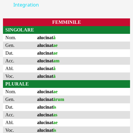
Integration
FEMMINILE
SINGOLARE
Nom.
alucinat
ă
Gen.
alucinat
ae
Dat.
alucinat
ae
Acc.
alucinat
am
Abl.
alucinat
ă
Voc.
alucinat
ā
PLURALE
Nom.
alucinat
ae
Gen.
alucinat
ārum
Dat.
alucinat
is
Acc.
alucinat
as
Abl.
alucinat
ae
Voc.
alucinat
is