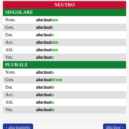
NEUTRO
SINGOLARE
Nom.
alucinat
um
Gen.
alucinat
i
Dat.
alucinat
o
Acc.
alucinat
um
Abl.
alucinat
um
Voc.
alucinat
o
PLURALE
Nom.
alucinat
a
Gen.
alucinat
ōrum
Dat.
alucinat
is
Acc.
alucinat
a
Abl.
alucinat
a
Voc.
alucinat
is
‹ alucinatūrūs
ālūcĭnor ›