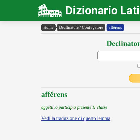
Dizionario Lat
Home
›
Declinatore / Coniugatore
›
affĕrens
Declinator
affĕrens
aggettivo participio presente II classe
Vedi la traduzione di questo lemma