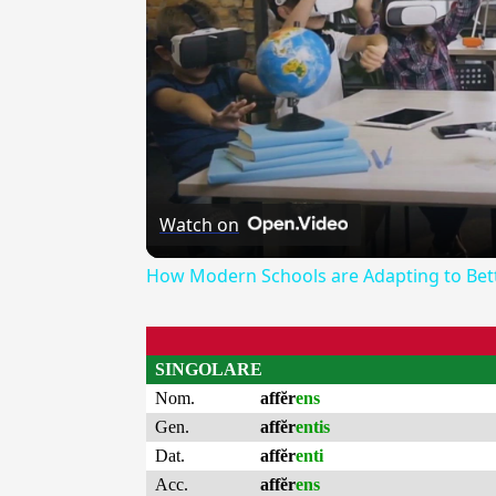
Watch on
How Modern Schools are Adapting to Bett
SINGOLARE
Nom.
affĕr
ens
Gen.
affĕr
entis
Dat.
affĕr
enti
Acc.
affĕr
ens