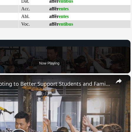
Dat.
affĕr
entibus
Acc.
affĕr
entes
Abl.
affĕr
entes
Voc.
affĕr
entibus
Now Playing
×
How Modern Schools are Adapting to Better Support Students and Families