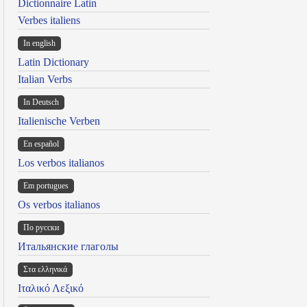
Dictionnaire Latin
Verbes italiens
In english
Latin Dictionary
Italian Verbs
In Deutsch
Italienische Verben
En español
Los verbos italianos
Em portugues
Os verbos italianos
По русски
Итальянские глаголы
Στα ελληνικά
Ιταλικό Λεξικό