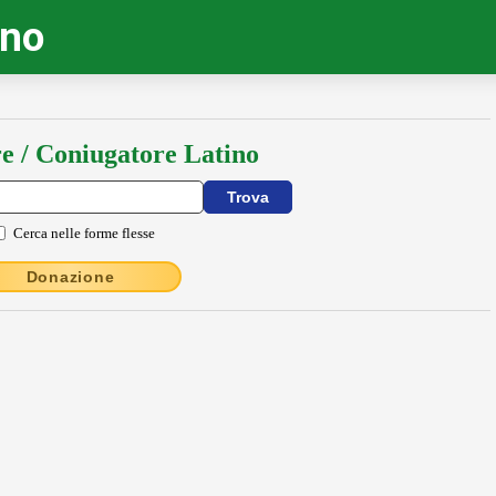
ino
e / Coniugatore Latino
Cerca nelle forme flesse
Donazione