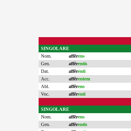
SINGOLARE
Nom.
affĕr
ens
Gen.
affĕr
entis
Dat.
affĕr
enti
Acc.
affĕr
entem
Abl.
affĕr
ens
Voc.
affĕr
enti
SINGOLARE
Nom.
affĕr
ens
Gen.
affĕr
entis