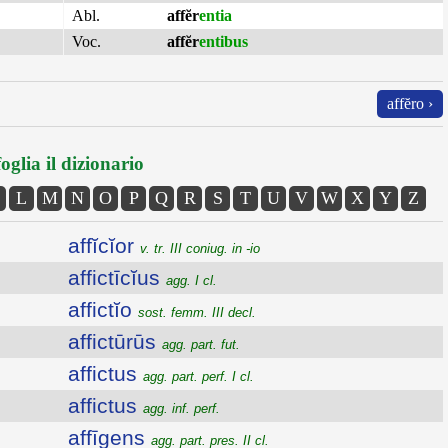
Abl.
affĕr
entia
Voc.
affĕr
entibus
affĕro ›
oglia il dizionario
L
M
N
O
P
Q
R
S
T
U
V
W
X
Y
Z
affĭcĭor
v. tr. III coniug. in -io
affictīcĭus
agg. I cl.
affictĭo
sost. femm. III decl.
affictūrūs
agg. part. fut.
affictus
agg. part. perf. I cl.
affictus
agg. inf. perf.
affīgens
agg. part. pres. II cl.