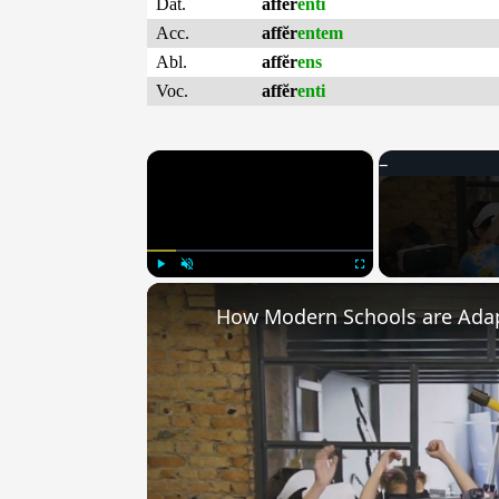
Dat.
affĕr
enti
Acc.
affĕr
entem
Abl.
affĕr
ens
Voc.
affĕr
enti
×
Play
Unmute
Fullscreen