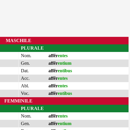
MASCHILE
PLURALE
Nom.
affĕr
entes
Gen.
affĕr
entium
Dat.
affĕr
entibus
Acc.
affĕr
entes
Abl.
affĕr
entes
Voc.
affĕr
entibus
FEMMINILE
PLURALE
Nom.
affĕr
entes
Gen.
affĕr
entium