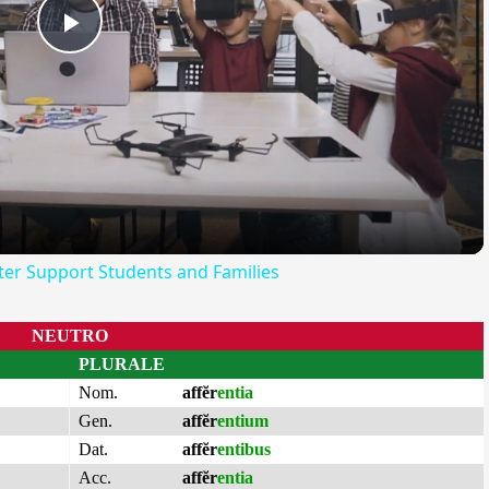
Play
Video
er Support Students and Families
NEUTRO
PLURALE
Nom.
affĕr
entia
Gen.
affĕr
entium
Dat.
affĕr
entibus
Acc.
affĕr
entia