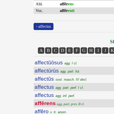
Abl.
affĕr
ens
Voc.
affĕr
enti
‹ affectus
Sf
A
B
C
D
E
F
G
H
I
J
K
affectŭōsus
agg. I cl.
affectūrūs
agg. part. fut.
affectŭs
sost. masch. IV decl.
affectus
agg. part. perf. I cl.
affectus
agg. inf. perf.
affĕrens
agg. part. pres. II cl.
affĕro
v. tr. anom.