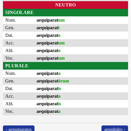
NEUTRO
SINGOLARE
Nom.
aequiparat
um
Gen.
aequiparat
i
Dat.
aequiparat
o
Acc.
aequiparat
um
Abl.
aequiparat
o
Voc.
aequiparat
um
PLURALE
Nom.
aequiparat
a
Gen.
aequiparat
ōrum
Dat.
aequiparat
is
Acc.
aequiparat
a
Abl.
aequiparat
is
Voc.
aequiparat
a
‹ aequiparatus
aequĭpăro ›