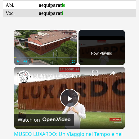
Abl.
aequiparat
is
Voc.
aequiparat
i
×
Now Playing
×
Play
Unmute
Fullscreen
MUSEO LUXARDO: Un Viaggio nel Tempo e nel Gusto
Play
Watch on
Video
MUSEO LUXARDO: Un Viaggio nel Tempo e nel