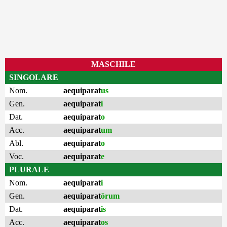
MASCHILE
SINGOLARE
Nom.
aequiparat
us
Gen.
aequiparat
i
Dat.
aequiparat
o
Acc.
aequiparat
um
Abl.
aequiparat
o
Voc.
aequiparat
e
PLURALE
Nom.
aequiparat
i
Gen.
aequiparat
ōrum
Dat.
aequiparat
is
Acc.
aequiparat
os