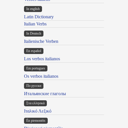
In english
Latin Dictionary
Italian Verbs
In Deutsch
Italienische Verben
En español
Los verbos italianos
Em portugues
Os verbos italianos
По русски
Итальянские глаголы
Στα ελληνικά
Ιταλικό Λεξικό
Ën piemontèis