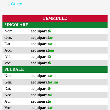
Gusto
FEMMINILE
SINGOLARE
Nom.
aequiparat
ă
Gen.
aequiparat
ae
Dat.
aequiparat
ae
Acc.
aequiparat
am
Abl.
aequiparat
ā
Voc.
aequiparat
ă
PLURALE
Nom.
aequiparat
ae
Gen.
aequiparat
ārum
Dat.
aequiparat
is
Acc.
aequiparat
as
Abl.
aequiparat
is
Voc.
aequiparat
ae