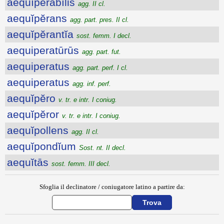
aequĭpĕrābĭlis
agg. II cl.
aequĭpĕrans
agg. part. pres. II cl.
aequĭpĕrantĭa
sost. femm. I decl.
aequiperatūrūs
agg. part. fut.
aequiperatus
agg. part. perf. I cl.
aequiperatus
agg. inf. perf.
aequĭpĕro
v. tr. e intr. I coniug.
aequĭpĕror
v. tr. e intr. I coniug.
aequĭpollens
agg. II cl.
aequĭpondĭum
Sost. nt. II decl.
aequĭtās
sost. femm. III decl.
Sfoglia il declinatore / coniugatore latino a partire da: