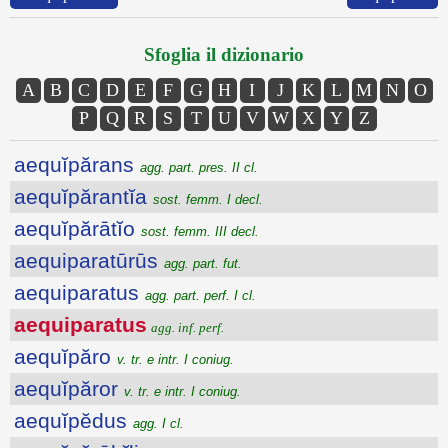
Sfoglia il dizionario
A
B
C
D
E
F
G
H
I
J
K
L
M
N
O
P
Q
R
S
T
U
V
W
X
Y
Z
aequĭpărans
agg. part. pres. II cl.
aequĭpărantĭa
sost. femm. I decl.
aequĭpărātĭo
sost. femm. III decl.
aequiparatūrūs
agg. part. fut.
aequiparatus
agg. part. perf. I cl.
aequiparatus
agg. inf. perf.
aequĭpăro
v. tr. e intr. I coniug.
aequĭpăror
v. tr. e intr. I coniug.
aequĭpĕdus
agg. I cl.